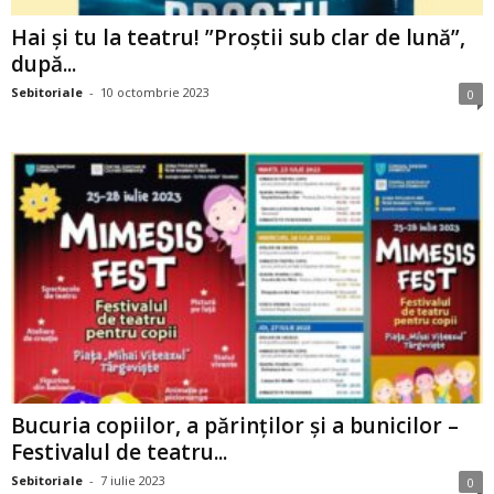
Hai și tu la teatru! ”Proștii sub clar de lună”,
după...
Sebitoriale
-
10 octombrie 2023
0
Bucuria copiilor, a părinților și a bunicilor –
Festivalul de teatru...
Sebitoriale
-
7 iulie 2023
0