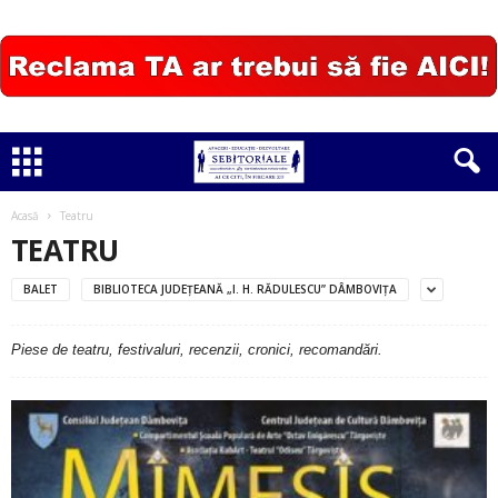
Acasă
Teatru
TEATRU
BALET
BIBLIOTECA JUDEŢEANĂ „I. H. RĂDULESCU” DÂMBOVIŢA
Piese de teatru, festivaluri, recenzii, cronici, recomandări.