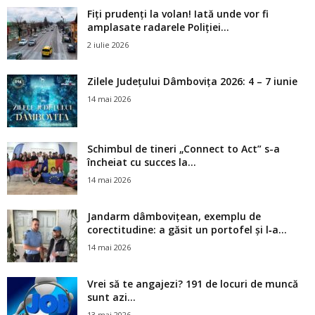
Fiți prudenți la volan! Iată unde vor fi
amplasate radarele Poliției...
2 iulie 2026
Zilele Județului Dâmbovița 2026: 4 – 7 iunie
14 mai 2026
Schimbul de tineri „Connect to Act” s-a
încheiat cu succes la...
14 mai 2026
Jandarm dâmbovițean, exemplu de
corectitudine: a găsit un portofel și l‑a...
14 mai 2026
Vrei să te angajezi? 191 de locuri de muncă
sunt azi...
13 mai 2026