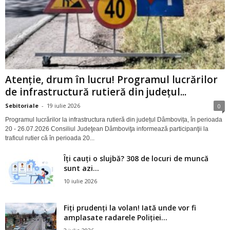
Atenție, drum în lucru! Programul lucrărilor
de infrastructură rutieră din județul...
Sebitoriale
-
19 iulie 2026
0
Programul lucrărilor la infrastructura rutieră din județul Dâmbovița, în perioada
20 - 26.07.2026 Consiliul Judeţean Dâmboviţa informează participanţii la
traficul rutier că în perioada 20...
Îți cauți o slujbă? 308 de locuri de muncă
sunt azi...
10 iulie 2026
Fiți prudenți la volan! Iată unde vor fi
amplasate radarele Poliției...