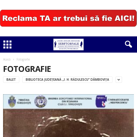
Acasă
Fotografie
FOTOGRAFIE
BALET
BIBLIOTECA JUDEŢEANĂ „I. H. RĂDULESCU” DÂMBOVIŢA