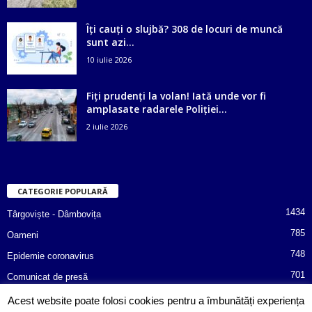
Îți cauți o slujbă? 308 de locuri de muncă
sunt azi...
10 iulie 2026
Fiți prudenți la volan! Iată unde vor fi
amplasate radarele Poliției...
2 iulie 2026
CATEGORIE POPULARĂ
1434
Târgoviște - Dâmbovița
785
Oameni
748
Epidemie coronavirus
701
Comunicat de presă
487
Afaceri
Acest website poate folosi cookies pentru a îmbunătăți experiența