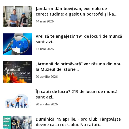
Jandarm dâmbovițean, exemplu de
corectitudine: a găsit un portofel și l‑a...
14 mai 2026
Vrei să te angajezi? 191 de locuri de muncă
sunt azi...
13 mai 2026
„Armonii de primăvară” vor răsuna din nou
la Muzeul de Istorie...
20 aprilie 2026
Îți cauți de lucru? 219 de locuri de muncă
sunt azi...
20 aprilie 2026
Duminică, 19 aprilie, Fiord Club Târgoviște
devine casa rock-ului. Nu ratați...