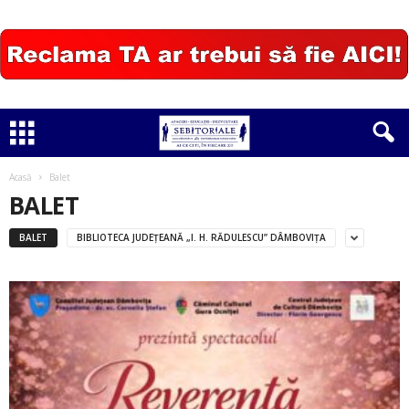
Acasă
Balet
BALET
BALET
BIBLIOTECA JUDEŢEANĂ „I. H. RĂDULESCU” DÂMBOVIŢA