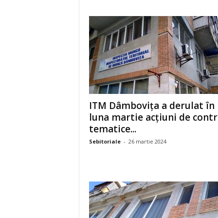
ITM Dâmbovița a derulat în
luna martie acțiuni de contr
tematice...
Sebitoriale
-
26 martie 2024