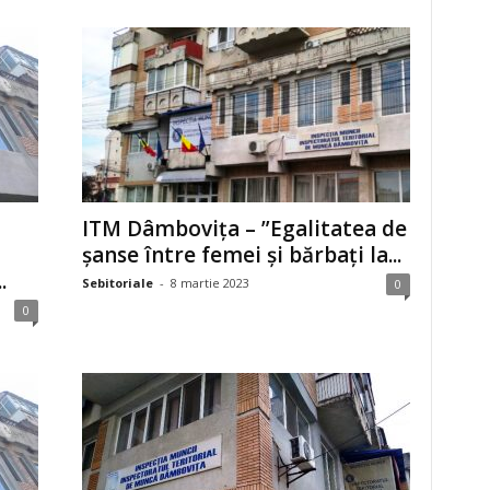
ITM Dâmbovița – ”Egalitatea de
șanse între femei și bărbați la...
.
Sebitoriale
-
8 martie 2023
0
0