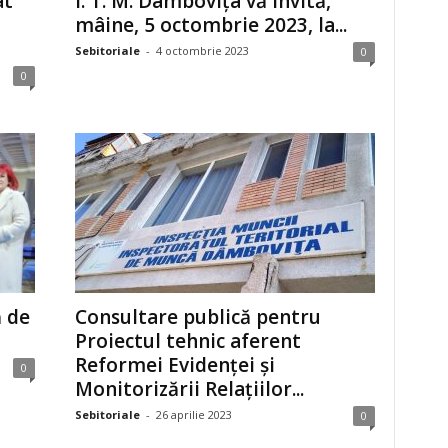
at
I. T. M. Dâmbovița vă invită,
mâine, 5 octombrie 2023, la...
Sebitoriale
-
4 octombrie 2023
0
0
 de
Consultare publică pentru
Proiectul tehnic aferent
Reformei Evidenței și
0
Monitorizării Relațiilor...
Sebitoriale
-
26 aprilie 2023
0