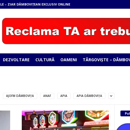
LE – ZIAR DÂMBOVIȚEAN EXCLUSIV ONLINE
DEZVOLTARE
CULTURĂ
OAMENI
TÂRGOVIȘTE – DÂMBOV
AJOFM DÂMBOVIȚA
ANAF
APIA
APIA DÂMBOVIŢA
Pub