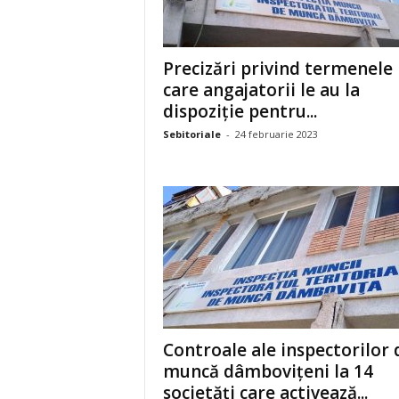
Precizări privind termenele
care angajatorii le au la
dispoziție pentru...
Sebitoriale
-
24 februarie 2023
Controale ale inspectorilor 
muncă dâmbovițeni la 14
societăți care activează...