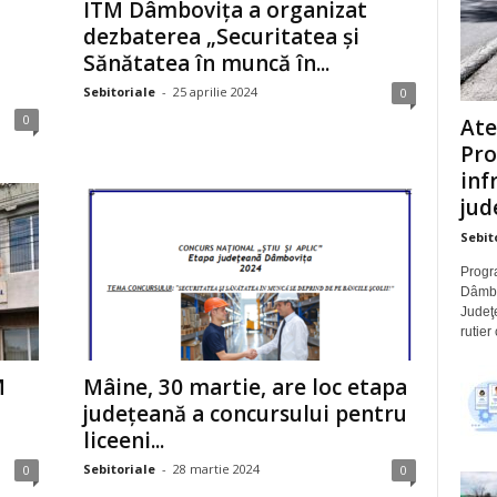
ITM Dâmbovița a organizat
dezbaterea „Securitatea și
Sănătatea în muncă în...
Sebitoriale
-
25 aprilie 2024
0
0
Ate
Pro
inf
jude
Sebit
Progra
Dâmbov
Judeţe
rutier
M
Mâine, 30 martie, are loc etapa
județeană a concursului pentru
liceeni...
Sebitoriale
-
28 martie 2024
0
0