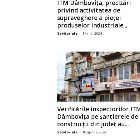
ITM Dâmbovița, precizări
privind activitatea de
supraveghere a pieței
produselor industriale...
Sebitoriale
-
17 mai 2024
Verificările inspectorilor IT
Dâmbovița pe șantierele de
construcții din județ au...
Sebitoriale
-
10 aprilie 2024