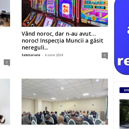
Vând noroc, dar n-au avut…
noroc! Inspecția Muncii a găsit
nereguli...
Sebitoriale
-
6 iunie 2024
0
0
Ult