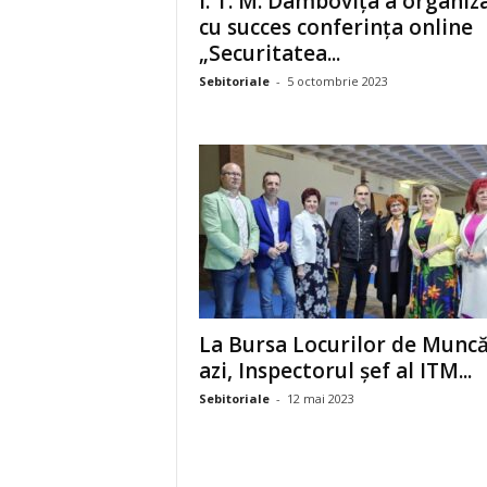
I. T. M. Dâmbovița a organiz
cu succes conferința online
„Securitatea...
Sebitoriale
-
5 octombrie 2023
La Bursa Locurilor de Muncă
azi, Inspectorul șef al ITM...
Sebitoriale
-
12 mai 2023