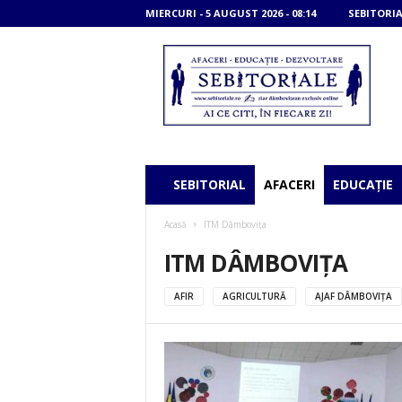
MIERCURI - 5 AUGUST 2026 - 08:14
SEBITORIA
S
e
b
i
t
o
r
i
SEBITORIAL
AFACERI
EDUCAȚIE
a
l
Acasă
ITM Dâmbovița
e
ITM DÂMBOVIȚA
AFIR
AGRICULTURĂ
AJAF DÂMBOVIȚA