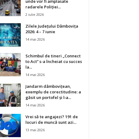
unde vor fi amplasate
radarele Poliției...
2 iulie 2026
Zilele Județului Dâmbovița
2026: 4 – 7 iunie
14 mai 2026
Schimbul de tineri „Connect
to Act” s-a încheiat cu succes
la...
14 mai 2026
Jandarm dâmbovițean,
exemplu de corectitudine: a
găsit un portofel și l‑a...
14 mai 2026
Vrei să te angajezi? 191 de
locuri de muncă sunt azi...
13 mai 2026