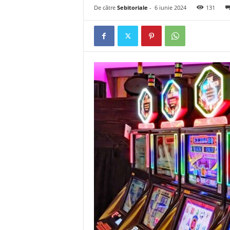
De către
Sebitoriale
-
6 iunie 2024
131