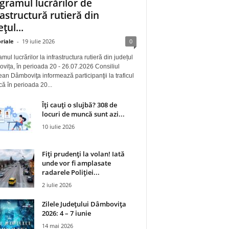
gramul lucrărilor de
rastructură rutieră din
țul...
riale
-
19 iulie 2026
0
mul lucrărilor la infrastructura rutieră din județul
ița, în perioada 20 - 26.07.2026 Consiliul
an Dâmboviţa informează participanţii la traficul
 că în perioada 20...
Îți cauți o slujbă? 308 de
locuri de muncă sunt azi...
10 iulie 2026
Fiți prudenți la volan! Iată
unde vor fi amplasate
radarele Poliției...
2 iulie 2026
Zilele Județului Dâmbovița
2026: 4 – 7 iunie
14 mai 2026