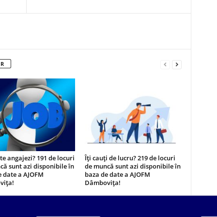
OR
 te angajezi? 191 de locuri
Îți cauți de lucru? 219 de locuri
ă sunt azi disponibile în
de muncă sunt azi disponibile în
e date a AJOFM
baza de date a AJOFM
ița!
Dâmbovița!