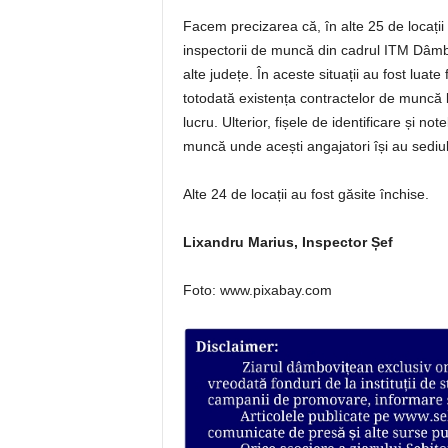
Facem precizarea că, în alte 25 de locații „
inspectorii de muncă din cadrul ITM Dâmbovi
alte județe. În aceste situații au fost luate 
totodată existența contractelor de muncă 
lucru. Ulterior, fișele de identificare și n
muncă unde acești angajatori își au sediul s
Alte 24 de locații au fost găsite închise.
Lixandru Marius, Inspector Șef
Foto: www.pixabay.com