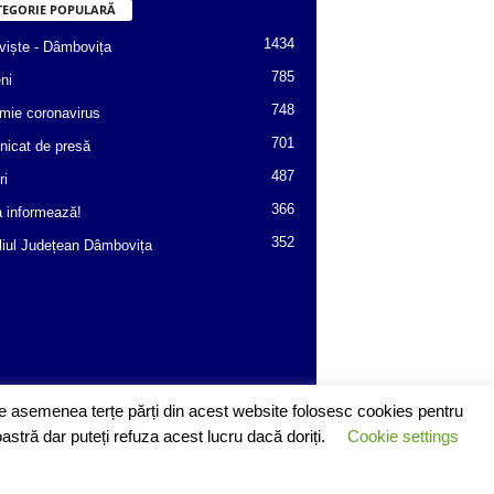
TEGORIE POPULARĂ
1434
viște - Dâmbovița
785
ni
748
mie coronavirus
701
icat de presă
487
ri
366
a informează!
352
liul Județean Dâmbovița
 De asemenea terțe părți din acest website folosesc cookies pentru
stră dar puteți refuza acest lucru dacă doriți.
Cookie settings