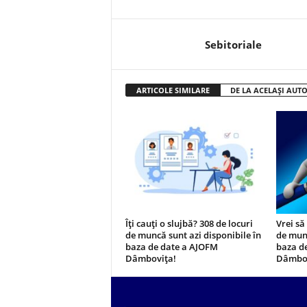
Sebitoriale
ARTICOLE SIMILARE
DE LA ACELAȘI AUT
Îți cauți o slujbă? 308 de locuri
Vrei să
de muncă sunt azi disponibile în
de munc
baza de date a AJOFM
baza d
Dâmbovița!
Dâmbov