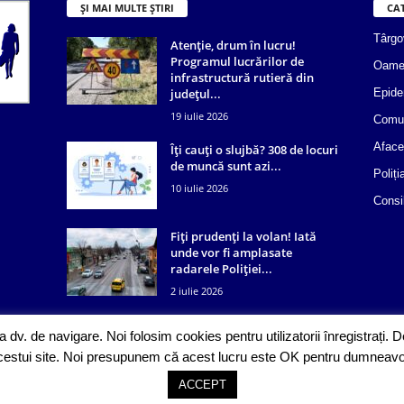
ȘI MAI MULTE ȘTIRI
CA
Târgo
Atenție, drum în lucru!
Programul lucrărilor de
Oame
infrastructură rutieră din
județul...
Epide
19 iulie 2026
Comun
Aface
Îți cauți o slujbă? 308 de locuri
de muncă sunt azi...
Poliți
10 iulie 2026
Consi
Fiți prudenți la volan! Iată
unde vor fi amplasate
radarele Poliției...
2 iulie 2026
 dv. de navigare. Noi folosim cookies pentru utilizatorii înregistrați.
r acestui site. Noi presupunem că acest lucru este OK pentru dumneavoa
ACCEPT