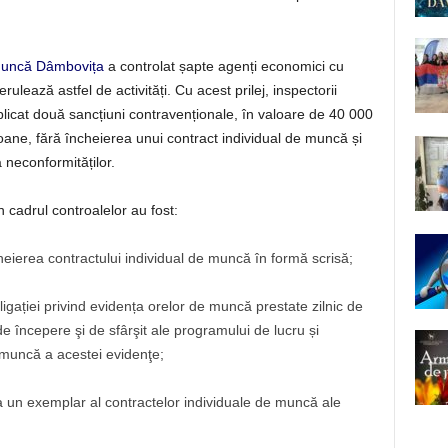
 Muncă Dâmbovița
a controlat șapte agenți economici cu
erulează astfel de activități. Cu acest prilej, inspectorii
licat două sancțiuni contravenționale, în valoare de 40 000
oane, fără încheierea unui contract individual de muncă și
neconformităților.
 cadrul controalelor au fost:
heierea contractului individual de muncă în formă scrisă;
ligației privind evidența orelor de muncă prestate zilnic de
de începere şi de sfârşit ale programului de lucru și
 muncă a acestei evidenţe;
a un exemplar al contractelor individuale de muncă ale