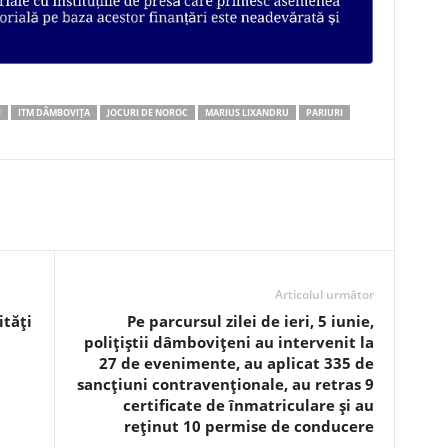
I
ITM DÂMBOVIȚA
JOCURI DE NOROC
MARIUS LIXANDRU
PARIURI
Articolul următor
ități
Pe parcursul zilei de ieri, 5 iunie,
polițiștii dâmbovițeni au intervenit la
27 de evenimente, au aplicat 335 de
sancțiuni contravenționale, au retras 9
certificate de înmatriculare și au
reținut 10 permise de conducere