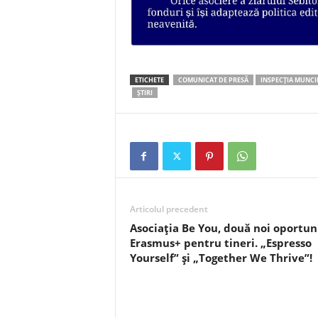
ETICHETE
COMUNICAT DE PRESĂ
INSPECȚIA MUNCI
ȘTIRI
Articolul precedent
Asociația Be You, două noi oportun
Erasmus+ pentru tineri. „Espresso
Yourself” și „Together We Thrive”!