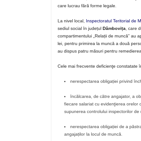
care lucrau fără forme legale.
La nivel local,
Inspectoratul Teritorial de
sediul social în județul
Dâmbovița
, care d
compartimentului „Relații de muncă” au ap
lei, pentru primirea la muncă a două pers
au dispus patru măsuri pentru remedierea 
Cele mai frecvente deficienţe constatate în
nerespectarea obligației privind înc
încălcarea, de către angajator, a ob
fiecare salariat cu evidenţierea orelor 
supunerea controlului inspectorilor de
nerespectarea obligației de a păstr
angajaților la locul de muncă.