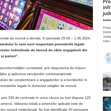
Pro
inf
jude
Sebito
Progra
Dâmbov
Judeţe
ritoriale de muncă a derulat, în perioada 29.05 – 1.06.2024,
rutier
modului în care sunt respectate prevederile legale
ctelor individuale de muncă de către angajatorii din
și pariuri”.
neconformităţilor constatate, prin dispunerea de măsuri
ilor şi aplicarea sancţiunilor contravenţionale
lui de conștientizare a angajatorilor și a lucrătorilor în
revederilor legale în domeniul relaţiilor de muncă.
al, prin 330 de controale în urma cărora au fost dispuse 125
 amenzi. Valoarea totală a amenzilor aplicate este de
entru muncă nedeclarată. Au fost identificate 20 persoane