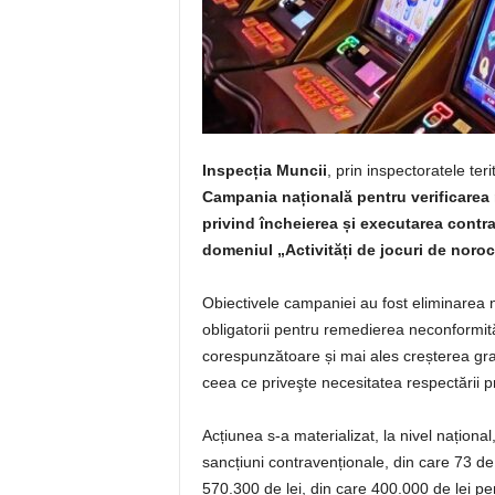
Inspecția Muncii
, prin inspectoratele te
Campania națională pentru verificarea 
privind încheierea și executarea contra
domeniul „Activități de jocuri de noroc 
Obiectivele campaniei au fost eliminarea 
obligatorii pentru remedierea neconformităţ
corespunzătoare și mai ales creșterea gradu
ceea ce priveşte necesitatea respectării p
Acțiunea s-a materializat, la nivel națion
sancțiuni contravenționale, din care 73 de
570.300 de lei, din care 400.000 de lei p