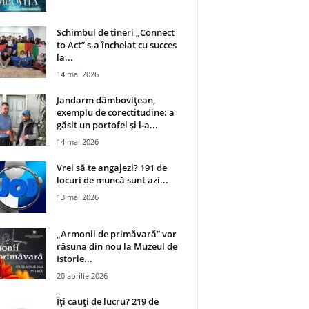
Schimbul de tineri „Connect
to Act” s-a încheiat cu succes
la...
14 mai 2026
Jandarm dâmbovițean,
exemplu de corectitudine: a
găsit un portofel și l‑a...
14 mai 2026
Vrei să te angajezi? 191 de
locuri de muncă sunt azi...
13 mai 2026
„Armonii de primăvară” vor
răsuna din nou la Muzeul de
Istorie...
20 aprilie 2026
Îți cauți de lucru? 219 de