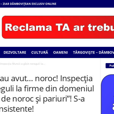
 – ZIAR DÂMBOVIȚEAN EXCLUSIV ONLINE
DEZVOLTARE
CULTURĂ
OAMENI
TÂRGOVIȘTE – DÂMBOV
nspecția Muncii a găsit nereguli la...
Pub
au avut… noroc! Inspecția
eguli la firme din domeniul
i de noroc și pariuri”! S-a
nsistente!