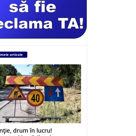
imele articole
nție, drum în lucru!