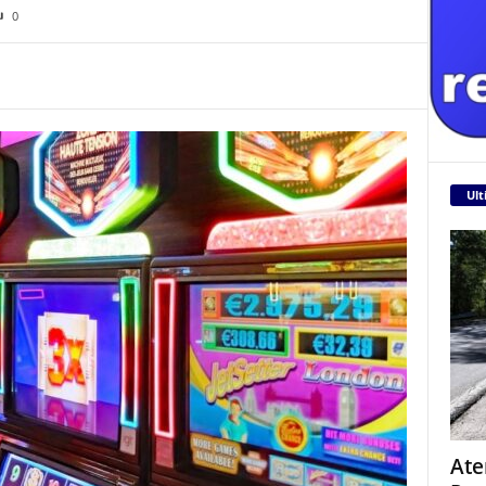
0
Ult
Ate