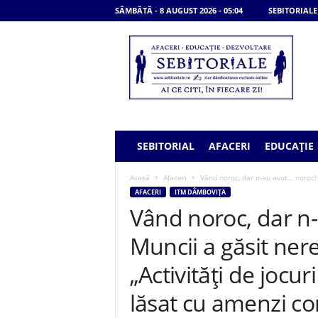
SÂMBĂTĂ - 8 AUGUST 2026 - 05:04
SEBITORIALE
S
e
b
i
t
o
r
i
SEBITORIAL
AFACERI
EDUCAȚIE
a
l
Acasă
Afaceri
Vând noroc, dar n-au avut… noroc! I
e
AFACERI
ITM DÂMBOVIȚA
Vând noroc, dar n-
Muncii a găsit ner
„Activități de jocur
lăsat cu amenzi co