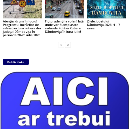
Atenție, drum în lucru!
Fiți prudenți la volan! Iată
Zilele Județului
Programul lucrărilor de
unde vor fi amplasate
Dâmbovița 2026: 4 – 7
infrastructură rutieră din
radarele Poliției Rutiere
iunie
județul Dâmbovița în
Dâmbovița în luna iulie!
perioada 20-26 iulie 2026
Publicitate