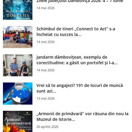
Zilele Județului Dâmbovița 2026: 4 – 7 iunie
14 mai 2026
Schimbul de tineri „Connect to Act” s-a
încheiat cu succes la...
14 mai 2026
Jandarm dâmbovițean, exemplu de
corectitudine: a găsit un portofel și l‑a...
14 mai 2026
Vrei să te angajezi? 191 de locuri de muncă
sunt azi...
13 mai 2026
„Armonii de primăvară” vor răsuna din nou la
Muzeul de Istorie...
20 aprilie 2026