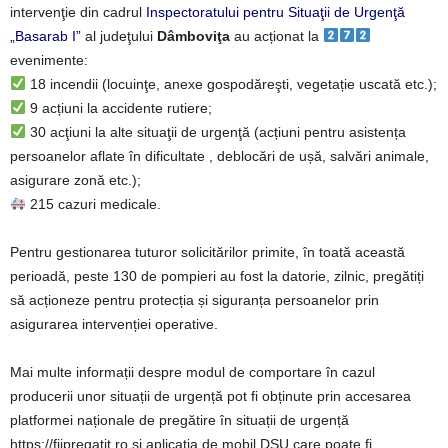
intervenţie din cadrul
Inspectoratului pentru Situaţii de Urgenţă
„Basarab I”
al judeţului
Dâmboviţa
au acționat la
evenimente:
18 incendii (locuinţe, anexe gospodăreşti, vegetație uscată etc.);
9 acțiuni la accidente rutiere;
30 acţiuni la alte situaţii de urgenţă (acțiuni pentru asistența
persoanelor aflate în dificultate , deblocări de ușă, salvări animale,
asigurare zonă etc.);
215 cazuri medicale.
Pentru gestionarea tuturor solicitărilor primite, în toată această
perioadă, peste 130 de pompieri au fost la datorie, zilnic, pregătiți
să acționeze pentru protecția și siguranța persoanelor prin
asigurarea intervenției operative.
Mai multe informații despre modul de comportare în cazul
producerii unor situații de urgență pot fi obținute prin accesarea
platformei naționale de pregătire în situații de urgență
https://fiipregatit.ro și aplicația de mobil DSU care poate fi