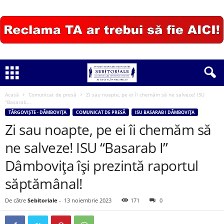
Acasă
Comunicat de presă
Zi sau noapte, pe ei îi chemăm să ne salveze! ISU
“Basarab...
TÂRGOVIȘTE - DÂMBOVIȚA
COMUNICAT DE PRESĂ
ISU BASARAB I DÂMBOVIȚA
Zi sau noapte, pe ei îi chemăm să
ne salveze! ISU “Basarab I”
Dâmboviţa își prezintă raportul
săptămânal!
De către
Sebitoriale
-
13 noiembrie 2023
171
0