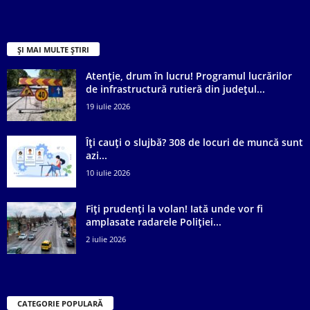
ȘI MAI MULTE ȘTIRI
Atenție, drum în lucru! Programul lucrărilor
de infrastructură rutieră din județul...
19 iulie 2026
Îți cauți o slujbă? 308 de locuri de muncă sunt
azi...
10 iulie 2026
Fiți prudenți la volan! Iată unde vor fi
amplasate radarele Poliției...
2 iulie 2026
CATEGORIE POPULARĂ