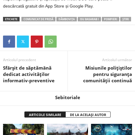
descărcată gratuit din App Store și Google Play.
ETICHETE
COMUNICAT DE PRESĂ
DÂMBOVIȚA
ISU BASARAB I
POMPIERI
ȘTIRI
Articolul precedent
Articolul următor
Sfârșit de săptămână
Misiunile polițiștilor
dedicat activităților
pentru siguranța
informativ-preventive
comunității continuă
Sebitoriale
ARTICOLE SIMILARE
DE LA ACELAȘI AUTOR