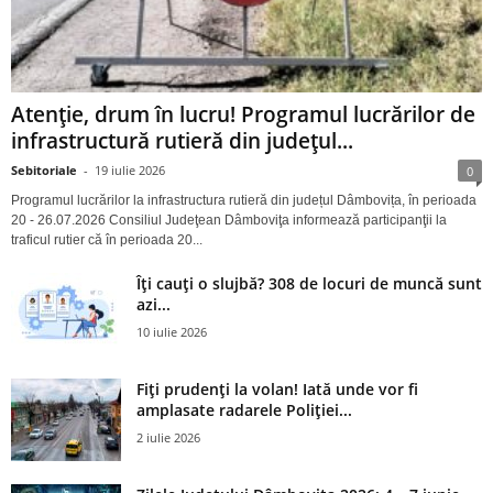
Atenție, drum în lucru! Programul lucrărilor de
infrastructură rutieră din județul...
Sebitoriale
-
19 iulie 2026
0
Programul lucrărilor la infrastructura rutieră din județul Dâmbovița, în perioada
20 - 26.07.2026 Consiliul Judeţean Dâmboviţa informează participanţii la
traficul rutier că în perioada 20...
Îți cauți o slujbă? 308 de locuri de muncă sunt
azi...
10 iulie 2026
Fiți prudenți la volan! Iată unde vor fi
amplasate radarele Poliției...
2 iulie 2026