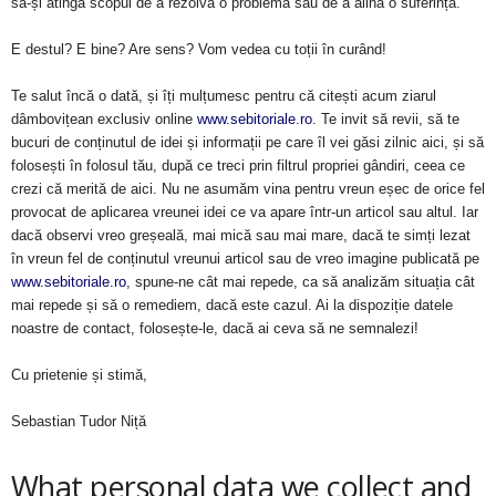
să-și atingă scopul de a rezolva o problemă sau de a alina o suferință.
E destul? E bine? Are sens? Vom vedea cu toții în curând!
Te salut încă o dată, și îți mulțumesc pentru că citești acum ziarul
dâmbovițean exclusiv online
www.sebitoriale.ro
. Te invit să revii, să te
bucuri de conținutul de idei și informații pe care îl vei găsi zilnic aici, și să
folosești în folosul tău, după ce treci prin filtrul propriei gândiri, ceea ce
crezi că merită de aici. Nu ne asumăm vina pentru vreun eșec de orice fel
provocat de aplicarea vreunei idei ce va apare într-un articol sau altul. Iar
dacă observi vreo greșeală, mai mică sau mai mare, dacă te simți lezat
în vreun fel de conținutul vreunui articol sau de vreo imagine publicată pe
www.sebitoriale.ro
, spune-ne cât mai repede, ca să analizăm situația cât
mai repede și să o remediem, dacă este cazul. Ai la dispoziție datele
noastre de contact, folosește-le, dacă ai ceva să ne semnalezi!
Cu prietenie și stimă,
Sebastian Tudor Niță
What personal data we collect and