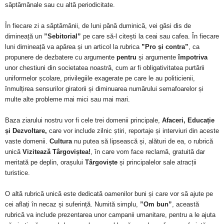
săptămânale sau cu altă periodicitate.
În fiecare zi a săptămânii, de luni până duminică, vei găsi dis de
dimineață un
”Sebitorial”
pe care să-l citești la ceai sau cafea. În fiecare
luni dimineață va apărea și un articol la rubrica
”Pro și contra”
, ca
propunere de dezbatere cu argumente
pentru
și argumente
împotriva
unor chestiuni din societatea noastră, cum ar fi obligativitatea purtării
uniformelor școlare, privilegiile exagerate pe care le au politicienii,
înmulțirea sensurilor giratorii și diminuarea numărului semafoarelor și
multe alte probleme mai mici sau mai mari.
Baza ziarului nostru vor fi cele trei domenii principale,
Afaceri, Educație
și Dezvoltare,
care vor include zilnic știri, reportaje și interviuri din aceste
vaste domenii.
Cultura
nu putea să lipsească și, alături de ea, o rubrică
unică
Vizitează Târgoviștea!
, în care vom face reclamă, gratuită dar
meritată pe deplin, orașului
Târgoviște
și principalelor sale atracții
turistice.
O altă rubrică unică este dedicată oamenilor buni și care vor să ajute pe
cei aflați în necaz și suferință. Numită simplu,
”Om bun”
, această
rubrică va include prezentarea unor campanii umanitare, pentru a le ajuta