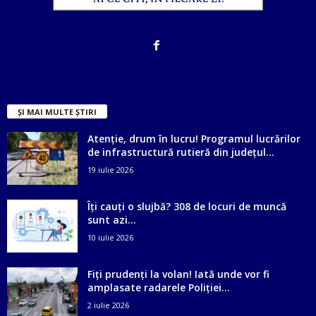
ȘI MAI MULTE ȘTIRI
Atenție, drum în lucru! Programul lucrărilor
de infrastructură rutieră din județul...
19 iulie 2026
Îți cauți o slujbă? 308 de locuri de muncă
sunt azi...
10 iulie 2026
Fiți prudenți la volan! Iată unde vor fi
amplasate radarele Poliției...
2 iulie 2026