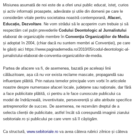
Misiunea asumată de noi este de a oferi unui public educat, isteț, curios
și activ informații proaspete, adevărate și utile din domenii pe care le
considerăm vitale pentru societatea noastră contemporană,
Afaceri,
Educație, Dezvoltare
. Ne vom strădui să le acoperim cum trebuie și să
respectăm cel puțin prevederile
Codului Deontologic al Jurnalistului
elaborat de organizaţiile membre în
Convenţia Organizaţiilor de Media
și adoptat în 2004, (chiar dacă nu suntem membri ai Convenției), pe care
le găsiți aici https://www.paginademedia.ro/2010/05/codul-deontologic-al-
jurnalistului-elaborat-de-conventia-organizatiilor-de-media.
Partea de afacere va fi, de asemenea, bazată pe aceleași linii
călăuzitoare, așa că nu vor exista reclame mascate, propagandă sau
influențare plătită. Prin natura temelor principale vom vorbi în articolele
noastre despre numeroase afaceri locale, județene sau naționale, dar fără
a face publicitate plătită, ci pentru a le face cunoscute publicului ca
model de îndrăzneală, inventivitate, perseverență și alte atribute specifice
antreprenorilor de succes. De asemenea, ne rezervăm dreptul de a
selecta clienții de publicitate, astfel încât să corespundă imaginii ziarului
sebitoriale.ro și publicului pe care vrem să îl câștigăm.
Ca structură,
www.sebitoriale.ro
va avea câteva rubrici zilnice și câteva