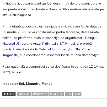
În fiecare liceu participant au fost desemnați doi profesori, care le
vor preda elevilor de clasele a IX-a și a XII-a materialele postate pe
site-ul stiusiaplic.ro.
Prima etapă a concursului, faza județeană, va avea loc în data de
25 martie 2023, și va consta într-o probă teoretică, desfășurată
online, pe platforma pusă la dispoziție de organizatori,
Colegiul
Național „Gheorghe Asachi″ din Iași
și
I.T.M. Iași
, și o probă
practică, desfășurată la
Colegiul Economic „Ion Ghica″ din
Targoviște
, sub coordonarea inspectorilor de muncă dâmbovițeni.
Faza națională a competiției se va desfășura în perioada 12-14 mai
2023, la
Iaș
i.
Inspector Șef, Lixandru Marius
ETICHETE
CONCURS
DÂMBOVIȚA
ELEVI
ISJ
ITM
ȘTIRI