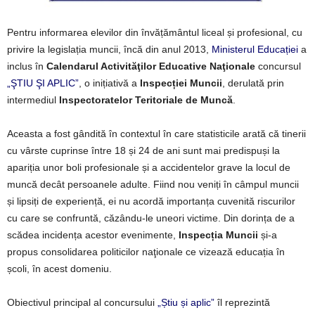
Pentru informarea elevilor din învățământul liceal și profesional, cu
privire la legislația muncii, încă din anul 2013,
Ministerul Educației
a
inclus în
Calendarul Activităţilor Educative Naţionale
concursul
„ŞTIU ŞI APLIC”
, o inițiativă a
Inspecției Muncii
, derulată prin
intermediul
Inspectoratelor Teritoriale de Muncă
.
Aceasta a fost gândită în contextul în care statisticile arată că tinerii
cu vârste cuprinse între 18 și 24 de ani sunt mai predispuși la
apariția unor boli profesionale și a accidentelor grave la locul de
muncă decât persoanele adulte. Fiind nou veniți în câmpul muncii
și lipsiți de experiență, ei nu acordă importanța cuvenită riscurilor
cu care se confruntă, căzându-le uneori victime. Din dorința de a
scădea incidența acestor evenimente,
Inspecția Muncii
și-a
propus consolidarea politicilor naţionale ce vizează educația în
școli, în acest domeniu.
Obiectivul principal al concursului
„Știu și aplic”
îl reprezintă