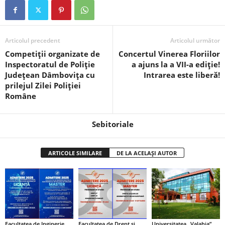
Articolul precedent
Articolul următor
Competiții organizate de
Concertul Vinerea Floriilor
Inspectoratul de Poliție
a ajuns la a VII-a ediție!
Județean Dâmbovița cu
Intrarea este liberă!
prilejul Zilei Poliției
Române
Sebitoriale
ARTICOLE SIMILARE
DE LA ACELAȘI AUTOR
Facultatea de Inginerie
Facultatea de Drept și
Universitatea „Valahia”