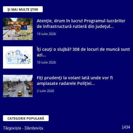
ȘI MAI MULTE ȘTIRI
Atenție, drum în lucru! Programul lucrărilor
de infrastructură rutieră din județul...
19 iulie 2026
Îți cauți o slujbă? 308 de locuri de muncă sunt
azi...
10 iulie 2026
Fiți prudenți la volan! Iată unde vor fi
amplasate radarele Poliției...
2 iulie 2026
CATEGORIE POPULARĂ
1434
Târgoviște - Dâmbovița