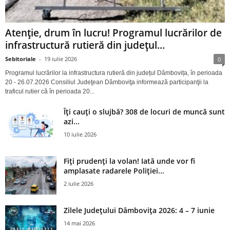
Atenție, drum în lucru! Programul lucrărilor de
infrastructură rutieră din județul...
Sebitoriale
-
19 iulie 2026
0
Programul lucrărilor la infrastructura rutieră din județul Dâmbovița, în perioada
20 - 26.07.2026 Consiliul Judeţean Dâmboviţa informează participanţii la
traficul rutier că în perioada 20...
Îți cauți o slujbă? 308 de locuri de muncă sunt
azi...
10 iulie 2026
Fiți prudenți la volan! Iată unde vor fi
amplasate radarele Poliției...
2 iulie 2026
Zilele Județului Dâmbovița 2026: 4 – 7 iunie
14 mai 2026