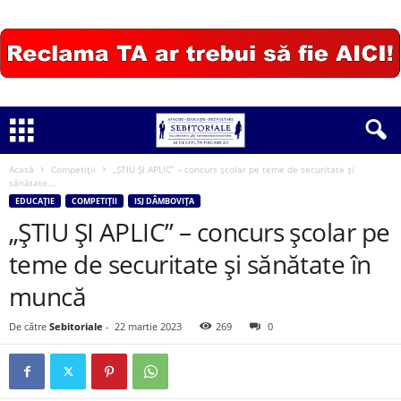
Acasă
Competiții
„ŞTIU ŞI APLIC” – concurs școlar pe teme de securitate și
sănătate...
EDUCAȚIE
COMPETIȚII
ISJ DÂMBOVIȚA
„ŞTIU ŞI APLIC” – concurs școlar pe
teme de securitate și sănătate în
muncă
De către
Sebitoriale
-
22 martie 2023
269
0