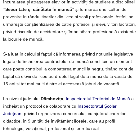
încurajarea şi atragerea elevilor în activităţi de studiere a disciplinei
”Securitate şi sănătate în muncă”
și formarea unei culturi de
prevenire în rândul tinerilor din licee și școli profesionale. Astfel, se
urmărește conștientizarea de către profesori şi elevi, viitori lucrători,
privind riscurile de accidentare şi îmbolnăvire profesională existente
la locurile de muncă.
S-a luat în calcul și faptul că informarea privind noțiunile legislative
legate de încheierea contractelor de muncă constituie un element
care poate contribui la combaterea muncii la negru, ținând cont de
faptul că elevii de liceu au dreptul legal de a munci de la vârsta de
15 ani și tot mai mulți dintre ei accesează joburi de vacanță.
La nivelul județului
Dâmbovița
,
Inspectoratul Teritorial de Muncă
a
încheiat un protocol de colaborare cu
Inspectoratul Școlar
Județean
, privind organizarea concursului, cu ajutorul cadrelor
didactice, în 9 unități de învățământ liceale, care au profil
tehnologic, vocațional, profesional și teoretic real.