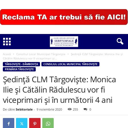
Acasă
Consiliul Local Municipal Târgoviște
Ședință CLM Târgoviște: Monica Ilie și
Cătălin Rădulescu vor fi viceprimari și...
TÂRGOVIȘTE - DÂMBOVIȚA
CONSILIUL LOCAL MUNICIPAL TÂRGOVIȘTE
PRIMĂRIA TÂRGOVIȘTE
Ședință CLM Târgoviște: Monica
Ilie și Cătălin Rădulescu vor fi
viceprimari și în următorii 4 ani
De către
Sebitoriale
-
9 noiembrie 2020
255
0