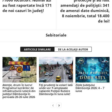
au fost raportate încă 171
amendați de polițiști: 341
de noi cazuri în județ!
de amenzi date duminică,
8 noiembrie, total 18.400
de lei!
Sebitoriale
ARTICOLE SIMILARE
DE LA ACELAȘI AUTOR
Atenție, drum în lucru!
Fiți prudenți la volan! Iată
Zilele Județului
Programul lucrărilor de
unde vor fi amplasate
Dâmbovița 2026: 4 – 7
infrastructură rutieră din
radarele Poliției Rutiere
iunie
județul Dâmbovița în
Dâmbovița în luna iulie!
perioada 20-26 iulie 2026