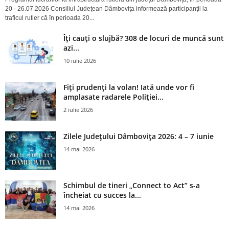
20 - 26.07.2026 Consiliul Judeţean Dâmboviţa informează participanţii la
traficul rutier că în perioada 20...
Îți cauți o slujbă? 308 de locuri de muncă sunt
azi...
10 iulie 2026
Fiți prudenți la volan! Iată unde vor fi
amplasate radarele Poliției...
2 iulie 2026
Zilele Județului Dâmbovița 2026: 4 – 7 iunie
14 mai 2026
Schimbul de tineri „Connect to Act” s-a
încheiat cu succes la...
14 mai 2026