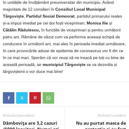
în unitățile de învățământ preuniversitar din municipiu. Având
majoritate de 12 consilieri în
Consiliul Local Municipal
Târgoviște
,
Partidul Social Democrat
, partidul primarului reales
și-a impus imediat pe cei doi foști viceprimari,
Monica Ilie
și
Cătălin Rădulescu,
în funcțiile de viceprimari și pentru următorii
patru ani. Rămâne de văzut cum va performa aceeași echipă de
conducere în următorii ani, mai ales în perioada imediat următoare,
în care provocările aduse de epidemia de coronavirus vor fi din ce
în ce mai mari. Sperăm că vor reuși să ne treacă pe toți cu bine de
această perioadă, iar
municipiul Târgoviște
se va dezvolta și
târgoviștenii o vor duce mai bine!
Articolul precedent
Articolul următor
Dâmbovița are 3,2 cazuri
Nu au purtat masca de
/1000 locuitori. Numai azi
protecție și au fost