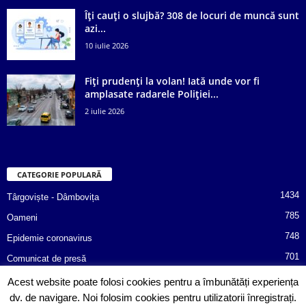
Îți cauți o slujbă? 308 de locuri de muncă sunt
azi...
10 iulie 2026
Fiți prudenți la volan! Iată unde vor fi
amplasate radarele Poliției...
2 iulie 2026
CATEGORIE POPULARĂ
1434
Târgoviște - Dâmbovița
785
Oameni
748
Epidemie coronavirus
701
Comunicat de presă
487
Afaceri
Acest website poate folosi cookies pentru a îmbunătăți experiența
dv. de navigare. Noi folosim cookies pentru utilizatorii înregistrați.
366
Poliția informează!