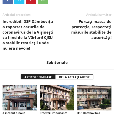
Articolul precedent
Articolul următor
Incredibil! DSP Dâmbovița
Purtați masca de
a raportat cazurile de
protecție, respectați
coronavirus de la Vișinești
măsurile stabilite de
ca fiind de la Vârfuri! CJSU
autorități!
a stabilit restricții unde
nu era nevoie!
Sebitoriale
ARTICOLE SIMILARE
DE LA ACELAȘI AUTOR
A început o nouă
Precizări importante
DSP Dâmbovița a