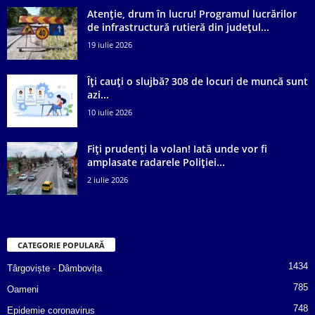
Atenție, drum în lucru! Programul lucrărilor
de infrastructură rutieră din județul...
19 iulie 2026
Îți cauți o slujbă? 308 de locuri de muncă sunt
azi...
10 iulie 2026
Fiți prudenți la volan! Iată unde vor fi
amplasate radarele Poliției...
2 iulie 2026
CATEGORIE POPULARĂ
1434
Târgoviște - Dâmbovița
785
Oameni
748
Epidemie coronavirus