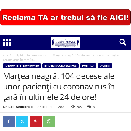
Acasă
Epidemie coronavirus
Marțea neagră: 104 decese ale unor pacienți cu
coronavirus în țară în...
TÂRGOVIȘTE - DÂMBOVIȚA
EPIDEMIE CORONAVIRUS
POLITICĂ
OAMENI
Marțea neagră: 104 decese ale
unor pacienți cu coronavirus în
țară în ultimele 24 de ore!
De către
Sebitoriale
-
27 octombrie 2020
208
0