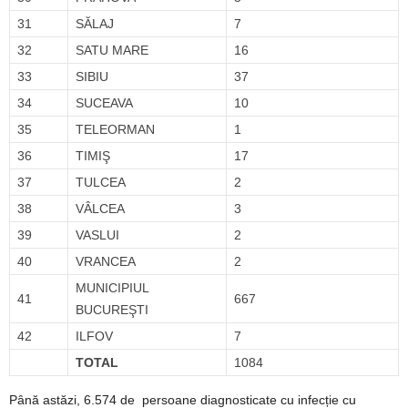
31
SĂLAJ
7
32
SATU MARE
16
33
SIBIU
37
34
SUCEAVA
10
35
TELEORMAN
1
36
TIMIŞ
17
37
TULCEA
2
38
VÂLCEA
3
39
VASLUI
2
40
VRANCEA
2
MUNICIPIUL
41
667
BUCUREŞTI
42
ILFOV
7
TOTAL
1084
Până astăzi, 6.574 de persoane diagnosticate cu infecție cu