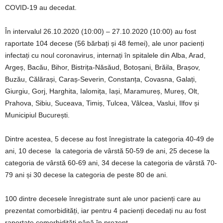
COVID-19 au decedat.
În intervalul 26.10.2020 (10:00) – 27.10.2020 (10:00) au fost
raportate 104 decese (56 bărbați și 48 femei), ale unor pacienți
infectați cu noul coronavirus, internați în spitalele din Alba, Arad,
Argeș, Bacău, Bihor, Bistrița-Năsăud, Botoșani, Brăila, Brașov,
Buzău, Călărași, Caraș-Severin, Constanța, Covasna, Galați,
Giurgiu, Gorj, Harghita, Ialomița, Iași, Maramureș, Mureș, Olt,
Prahova, Sibiu, Suceava, Timiș, Tulcea, Vâlcea, Vaslui, Ilfov și
Municipiul București.
Dintre acestea, 5 decese au fost înregistrate la categoria 40-49 de
ani, 10 decese la categoria de vârstă 50-59 de ani, 25 decese la
categoria de vârstă 60-69 ani, 34 decese la categoria de vârstă 70-
79 ani și 30 decese la categoria de peste 80 de ani.
100 dintre decesele înregistrate sunt ale unor pacienți care au
prezentat comorbidități, iar pentru 4 pacienți decedați nu au fost
raportate comorbidități până în prezent.