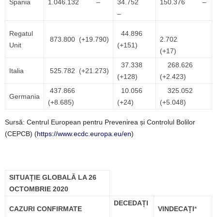
Spania
1.046.132 –
34.752
150.376 –
–
Regatul
44.896
873.800 (+19.790)
2.702
Unit
(+151)
(+17)
37.338
268.626
Italia
525.782 (+21.273)
(+128)
(+2.423)
437.866
10.056
325.052
Germania
(+8.685)
(+24)
(+5.048)
Sursă: Centrul European pentru Prevenirea și Controlul Bolilor
(CEPCB) (
https://www.ecdc.europa.eu/en
)
SITUAȚIE GLOBALĂ LA 26
OCTOMBRIE 2020
DECEDAȚI
CAZURI CONFIRMATE
VINDECAȚI
*