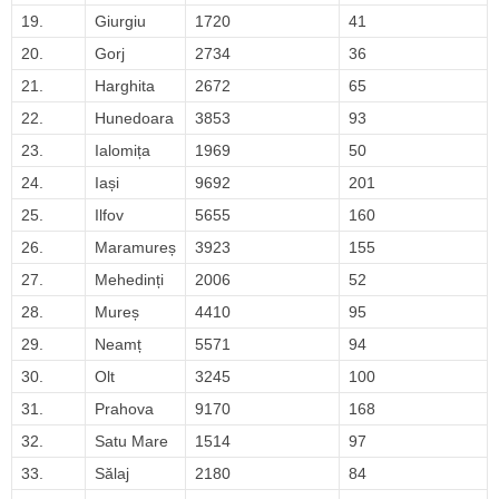
19.
Giurgiu
1720
41
20.
Gorj
2734
36
21.
Harghita
2672
65
22.
Hunedoara
3853
93
23.
Ialomița
1969
50
24.
Iași
9692
201
25.
Ilfov
5655
160
26.
Maramureș
3923
155
27.
Mehedinți
2006
52
28.
Mureș
4410
95
29.
Neamț
5571
94
30.
Olt
3245
100
31.
Prahova
9170
168
32.
Satu Mare
1514
97
33.
Sălaj
2180
84