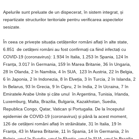
Apelurile sunt preluate de un dispecerat, în sistem integrat, și
repartizate structurilor teritoriale pentru verificarea aspectelor
sesizate.
În ceea ce privește situația cetățenilor români aflați în alte state,
6.851 de cetățeni români au fost confirmați ca fiind infectați cu
COVID-19 (coronavirus): 1.934 în Italia, 1.253 în Spania, 124 în
Franța, 3.017 în Germania, 159 în Marea Britanie, 36 în Ungaria,
28 în Olanda, 2 în Namibia, 4 în SUA, 123 în Austria, 22 în Belgia,
6 în Japonia, 2 în Indonezia, 8 în Elveția, 3 în Turcia, 2 în Islanda, 2
în Belarus, 93 în Grecia, 9 în Cipru, 2 în India, 2 în Ucraina, 7 în
Emiratele Arabe Unite și câte unul în Argentina, Tunisia, Irlanda,
Luxemburg, Malta, Brazilia, Bulgaria, Kazakhstan, Suedia,
Republica Congo, Qatar, Vatican și Portugalia. De la începutul
epidemiei de COVID-19 (coronavirus) și până la acest moment,
126 de cetățeni români aflați în străinătate, 31 în Italia, 19 în
Franța, 43 în Marea Britanie, 11 în Spania, 14 în Germania, 2 în
Belgia, unul în Suedia, unul în Elveția, unul în SUA, unul în Brazilia,