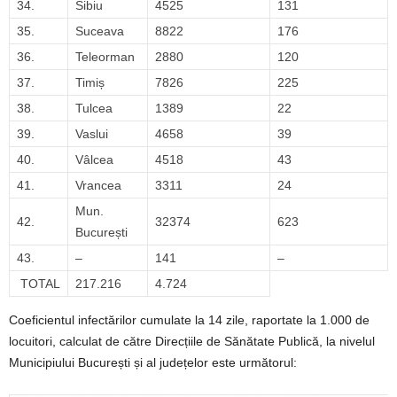
34.
Sibiu
4525
131
35.
Suceava
8822
176
36.
Teleorman
2880
120
37.
Timiș
7826
225
38.
Tulcea
1389
22
39.
Vaslui
4658
39
40.
Vâlcea
4518
43
41.
Vrancea
3311
24
Mun.
42.
32374
623
București
43.
–
141
–
TOTAL
217.216
4.724
Coeficientul infectărilor cumulate la 14 zile, raportate la 1.000 de
locuitori, calculat de către Direcțiile de Sănătate Publică, la nivelul
Municipiului București și al județelor este următorul: