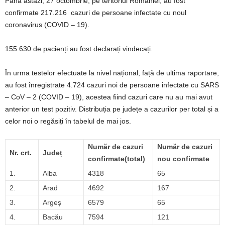
Până astăzi, 27 octombrie, pe teritoriul României, au fost
confirmate 217.216 cazuri de persoane infectate cu noul
coronavirus (COVID – 19).
155.630 de pacienți au fost declarați vindecați.
În urma testelor efectuate la nivel național, față de ultima raportare,
au fost înregistrate 4.724 cazuri noi de persoane infectate cu SARS
– CoV – 2 (COVID – 19), acestea fiind cazuri care nu au mai avut
anterior un test pozitiv. Distribuția pe județe a cazurilor per total și a
celor noi o regăsiți în tabelul de mai jos.
Număr de cazuri
Număr de cazuri
Nr. crt.
Județ
confirmate(total)
nou confirmate
1.
Alba
4318
65
2.
Arad
4692
167
3.
Argeș
6579
65
4.
Bacău
7594
121