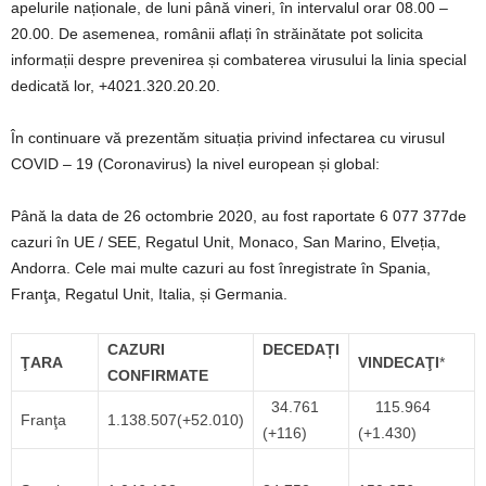
apelurile naționale, de luni până vineri, în intervalul orar 08.00 –
20.00. De asemenea, românii aflați în străinătate pot solicita
informații despre prevenirea și combaterea virusului la linia special
dedicată lor, +4021.320.20.20.
În continuare vă prezentăm situația privind infectarea cu virusul
COVID – 19 (Coronavirus) la nivel european și global:
Până la data de 26 octombrie 2020, au fost raportate 6 077 377de
cazuri în UE / SEE, Regatul Unit, Monaco, San Marino, Elveția,
Andorra. Cele mai multe cazuri au fost înregistrate în Spania,
Franţa, Regatul Unit, Italia, și Germania.
CAZURI
DECEDAȚI
ŢARA
VINDECA
ŢI
*
CONFIRMATE
34.761
115.964
Franţa
1.138.507(+52.010)
(+116)
(+1.430)