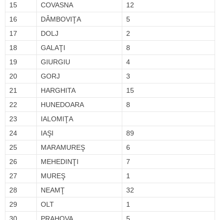
15
COVASNA
12
16
DÂMBOVIŢA
5
17
DOLJ
2
18
GALAŢI
8
19
GIURGIU
4
20
GORJ
3
21
HARGHITA
15
22
HUNEDOARA
8
23
IALOMIŢA
24
IAŞI
89
25
MARAMUREŞ
6
26
MEHEDINŢI
7
27
MUREŞ
1
28
NEAMŢ
32
29
OLT
1
30
PRAHOVA
5