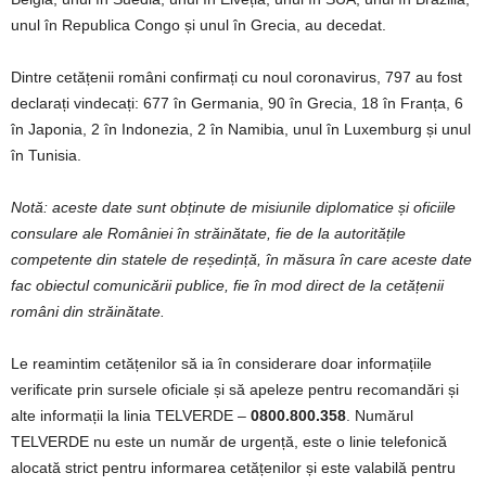
unul în Republica Congo și unul în Grecia, au decedat.
Dintre cetățenii români confirmați cu noul coronavirus, 797 au fost
declarați vindecați: 677 în Germania, 90 în Grecia, 18 în Franța, 6
în Japonia, 2 în Indonezia, 2 în Namibia, unul în Luxemburg și unul
în Tunisia.
Notă: aceste date sunt obținute de misiunile diplomatice și oficiile
consulare ale României în străinătate, fie de la autoritățile
competente din statele de reședință, în măsura în care aceste date
fac obiectul comunicării publice, fie în mod direct de la cetățenii
români din străinătate.
Le reamintim cetățenilor să ia în considerare doar informațiile
verificate prin sursele oficiale și să apeleze pentru recomandări și
alte informații la linia TELVERDE –
0800.800.358
. Numărul
TELVERDE nu este un număr de urgență, este o linie telefonică
alocată strict pentru informarea cetățenilor și este valabilă pentru