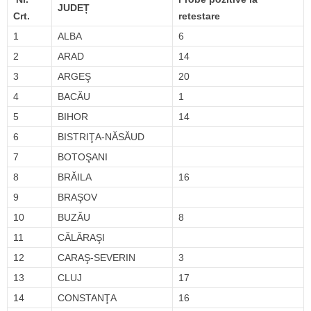
JUDEȚ
Crt.
retestare
1
ALBA
6
2
ARAD
14
3
ARGEŞ
20
4
BACĂU
1
5
BIHOR
14
6
BISTRIŢA-NĂSĂUD
7
BOTOŞANI
8
BRĂILA
16
9
BRAŞOV
10
BUZĂU
8
11
CĂLĂRAŞI
12
CARAŞ-SEVERIN
3
13
CLUJ
17
14
CONSTANŢA
16