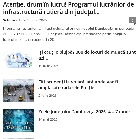
Atenție, drum în lucru! Programul lucrărilor de
infrastructură rutieră din județul...
Sebitoriale
-
19 iulie 2026
0
Programul lucrărilor la infrastructura rutieră din județul Dâmbovița, în perioada
20 - 26.07.2026 Consiliul Judeţean Dâmboviţa informează participanţii la
traficul rutier că în perioada 20...
Îți cauți o slujbă? 308 de locuri de muncă sunt
azi...
10 iulie 2026
Fiți prudenți la volan! Iată unde vor fi
amplasate radarele Poliției...
2 iulie 2026
Zilele Județului Dâmbovița 2026: 4 – 7 iunie
14 mai 2026