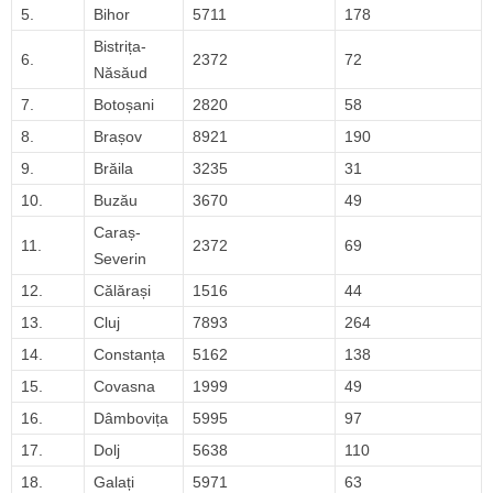
5.
Bihor
5711
178
Bistrița-
6.
2372
72
Năsăud
7.
Botoșani
2820
58
8.
Brașov
8921
190
9.
Brăila
3235
31
10.
Buzău
3670
49
Caraș-
11.
2372
69
Severin
12.
Călărași
1516
44
13.
Cluj
7893
264
14.
Constanța
5162
138
15.
Covasna
1999
49
16.
Dâmbovița
5995
97
17.
Dolj
5638
110
18.
Galați
5971
63