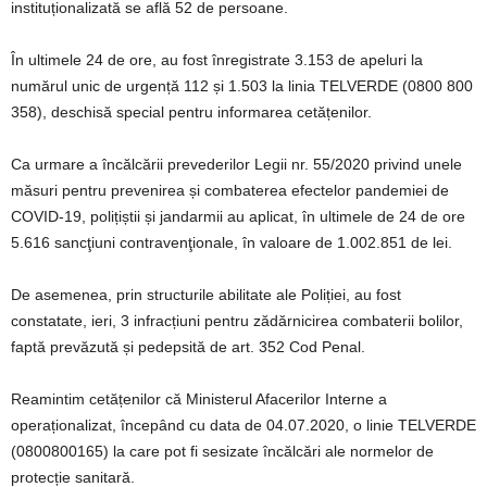
instituționalizată se află 52 de persoane.
În ultimele 24 de ore, au fost înregistrate 3.153 de apeluri la
numărul unic de urgență 112 și 1.503 la linia TELVERDE (0800 800
358), deschisă special pentru informarea cetățenilor.
Ca urmare a încălcării prevederilor Legii nr. 55/2020 privind unele
măsuri pentru prevenirea și combaterea efectelor pandemiei de
COVID-19, polițiștii și jandarmii au aplicat, în ultimele de 24 de ore
5.616 sancţiuni contravenţionale, în valoare de 1.002.851 de lei.
De asemenea, prin structurile abilitate ale Poliției, au fost
constatate, ieri, 3 infracțiuni pentru zădărnicirea combaterii bolilor,
faptă prevăzută și pedepsită de art. 352 Cod Penal.
Reamintim cetățenilor că Ministerul Afacerilor Interne a
operaționalizat, începând cu data de 04.07.2020, o linie TELVERDE
(0800800165) la care pot fi sesizate încălcări ale normelor de
protecție sanitară.