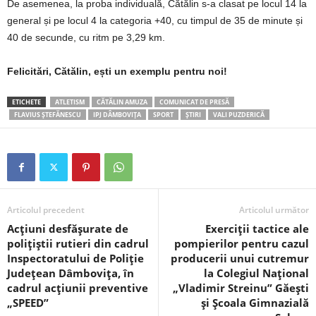
De asemenea, la proba individuală, Cătălin s-a clasat pe locul 14 la
general și pe locul 4 la categoria +40, cu timpul de 35 de minute și
40 de secunde, cu ritm pe 3,29 km.
Felicitări, Cătălin, ești un exemplu pentru noi!
ETICHETE
ATLETISM
CĂTĂLIN AMUZA
COMUNICAT DE PRESĂ
FLAVIUS ȘTEFĂNESCU
IPJ DÂMBOVIȚA
SPORT
ȘTIRI
VALI PUZDERICĂ
Articolul precedent
Articolul următor
Acțiuni desfășurate de
Exerciții tactice ale
polițiștii rutieri din cadrul
pompierilor pentru cazul
Inspectoratului de Poliție
producerii unui cutremur
Județean Dâmbovița, în
la Colegiul Național
cadrul acțiunii preventive
„Vladimir Streinu” Găești
„SPEED”
și Școala Gimnazială