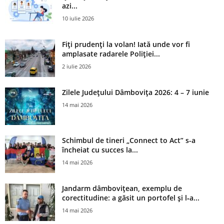
azi...
10 iulie 2026
Fiți prudenți la volan! Iată unde vor fi
amplasate radarele Poliției...
2 iulie 2026
Zilele Județului Dâmbovița 2026: 4 – 7 iunie
14 mai 2026
Schimbul de tineri „Connect to Act” s-a
încheiat cu succes la...
14 mai 2026
Jandarm dâmbovițean, exemplu de
corectitudine: a găsit un portofel și l‑a...
14 mai 2026