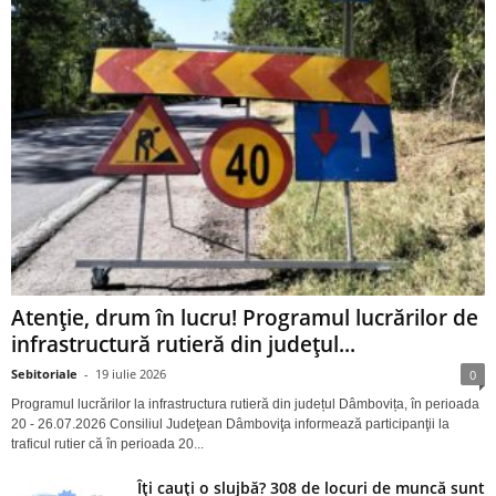
Atenție, drum în lucru! Programul lucrărilor de
infrastructură rutieră din județul...
Sebitoriale
-
19 iulie 2026
0
Programul lucrărilor la infrastructura rutieră din județul Dâmbovița, în perioada
20 - 26.07.2026 Consiliul Judeţean Dâmboviţa informează participanţii la
traficul rutier că în perioada 20...
Îți cauți o slujbă? 308 de locuri de muncă sunt