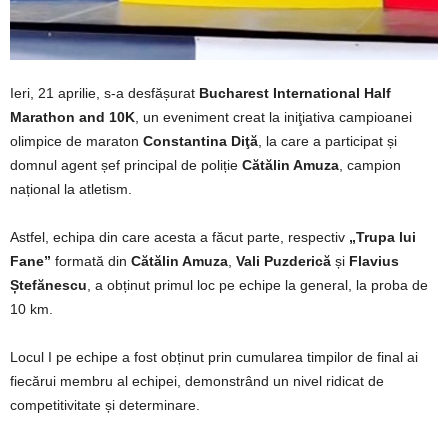
Ieri, 21 aprilie, s-a desfășurat
Bucharest International Half
Marathon and 10K
, un eveniment creat la iniţiativa campioanei
olimpice de maraton
Constantina Diţă
, la care a participat și
domnul agent șef principal de poliție
Cătălin Amuza
, campion
național la atletism.
Astfel, echipa din care acesta a făcut parte, respectiv
„Trupa lui
Fane”
formată din
Cătălin Amuza
,
Vali Puzderică
și
Flavius
Ștefănescu
, a obținut primul loc pe echipe la general, la proba de
10 km.
Locul I pe echipe a fost obținut prin cumularea timpilor de final ai
fiecărui membru al echipei, demonstrând un nivel ridicat de
competitivitate și determinare.