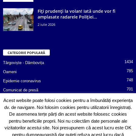
Fiți prudenți la volan! Iată unde vor fi
amplasate radarele Poliției...
2 iulie 2026
CATEGORIE POPULARĂ
1434
Târgoviște - Dâmbovița
785
Oameni
748
Epidemie coronavirus
701
Comunicat de presă
487
Afaceri
Acest website poate folosi cookies pentru a îmbunătăți experiența
dv. de navigare. Noi folosim cookies pentru utilizatorii înregistrați.
366
Poliția informează!
De asemenea terțe părți din acest website folosesc cookies
352
Consiliul Județean Dâmbovița
pentru beneficiile proprii. Noi nu colectăm date personale ale
vizitatorilor acestui site. Noi presupunem că acest lucru este OK
pentru dumneavoastră dar puteți refuza acest lucru dacă