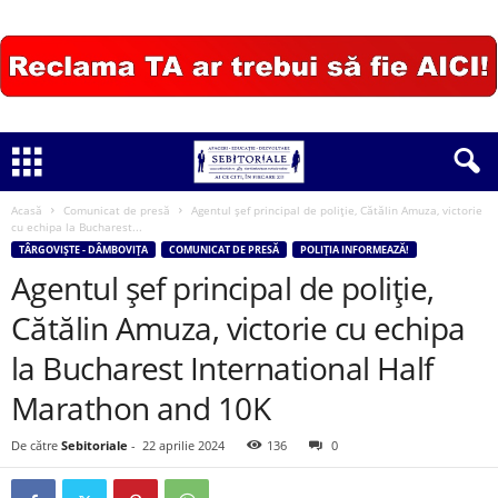
Acasă
Comunicat de presă
Agentul șef principal de poliție, Cătălin Amuza, victorie
cu echipa la Bucharest...
TÂRGOVIȘTE - DÂMBOVIȚA
COMUNICAT DE PRESĂ
POLIȚIA INFORMEAZĂ!
Agentul șef principal de poliție,
Cătălin Amuza, victorie cu echipa
la Bucharest International Half
Marathon and 10K
De către
Sebitoriale
-
22 aprilie 2024
136
0