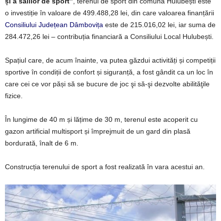
și a sălilor de sport”
, terenul de sport din comuna Hulubești este
o investiție în valoare de 499.488,28 lei, din care valoarea finanțării
Consiliului Județean Dâmbovița
este de 215.016,02 lei, iar suma de
284.472,26 lei – contribuția financiară a Consiliului Local Hulubești.
Spațiul care, de acum înainte, va putea găzdui activități și competiții
sportive în condiții de confort și siguranță, a fost gândit ca un loc în
care cei ce vor păși să se bucure de joc şi să-şi dezvolte abilităţile
fizice.
În lungime de 40 m și lățime de 30 m, terenul este acoperit cu
gazon artificial multisport și împrejmuit de un gard din plasă
bordurată, înalt de 6 m.
Construcția terenului de sport a fost realizată în vara acestui an.