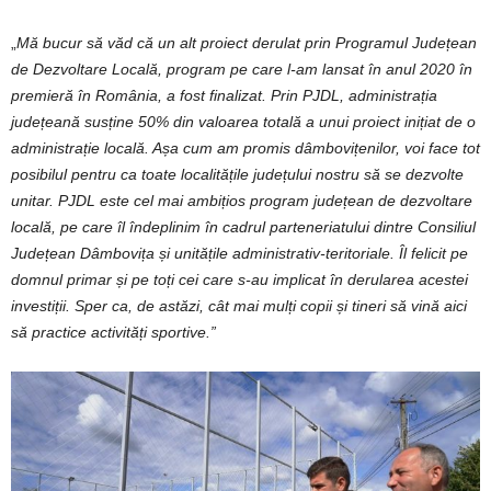
„
Mă bucur să văd că un alt proiect derulat prin Programul Județean
de Dezvoltare Locală, program pe care l-am lansat în anul 2020 în
premieră în România, a fost finalizat. Prin PJDL, administrația
județeană susține 50% din valoarea totală a unui proiect inițiat de o
administrație locală. Așa cum am promis dâmbovițenilor, voi face tot
posibilul pentru ca toate localitățile județului nostru să se dezvolte
unitar. PJDL este cel mai ambițios program județean de dezvoltare
locală, pe care îl îndeplinim în cadrul parteneriatului dintre Consiliul
Județean Dâmbovița și unitățile administrativ-teritoriale. Îl felicit pe
domnul primar și pe toți cei care s-au implicat în derularea acestei
investiții. Sper ca, de astăzi, cât mai mulți copii și tineri să vină aici
să practice activități sportive.”