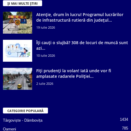
ȘI MAI MULTE ȘTIRI
Atenție, drum în lucru! Programul lucrărilor
de infrastructură rutieră din județul...
19 iulie 2026
Îți cauți o slujbă? 308 de locuri de muncă sunt
azi...
10 iulie 2026
Fiți prudenți la volan! Iată unde vor fi
amplasate radarele Poliției...
2 iulie 2026
CATEGORIE POPULARĂ
1434
Târgoviște - Dâmbovița
785
Oameni