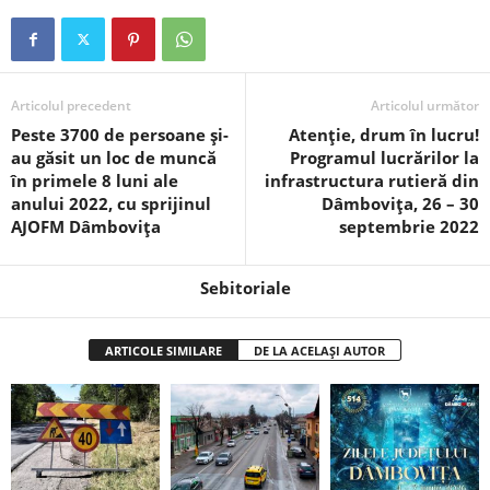
Articolul precedent
Articolul următor
Peste 3700 de persoane şi-
Atenție, drum în lucru!
au găsit un loc de muncă
Programul lucrărilor la
în primele 8 luni ale
infrastructura rutieră din
anului 2022, cu sprijinul
Dâmbovița, 26 – 30
AJOFM Dâmbovița
septembrie 2022
Sebitoriale
ARTICOLE SIMILARE
DE LA ACELAȘI AUTOR