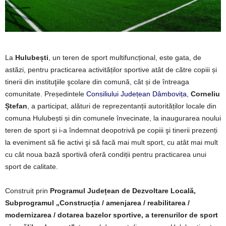
La
Hulubești
, un teren de sport multifuncțional, este gata, de
astăzi, pentru practicarea activităților sportive atât de către copiii și
tinerii din instituţiile şcolare din comună, cât și de întreaga
comunitate. Președintele
Consiliului Județean Dâmbovița
,
Corneliu
Ștefan
, a participat, alături de reprezentanții autorităților locale din
comuna Hulubești și din comunele învecinate, la inaugurarea noului
teren de sport și i-a îndemnat deopotrivă pe copiii şi tinerii prezenți
la eveniment să fie activi şi să facă mai mult sport, cu atât mai mult
cu cât noua bază sportivă oferă condiții pentru practicarea unui
sport de calitate.
Construit prin
Programul Județean de Dezvoltare Locală,
Subprogramul „Construcția / amenjarea / reabilitarea /
modernizarea / dotarea bazelor sportive, a terenurilor de sport