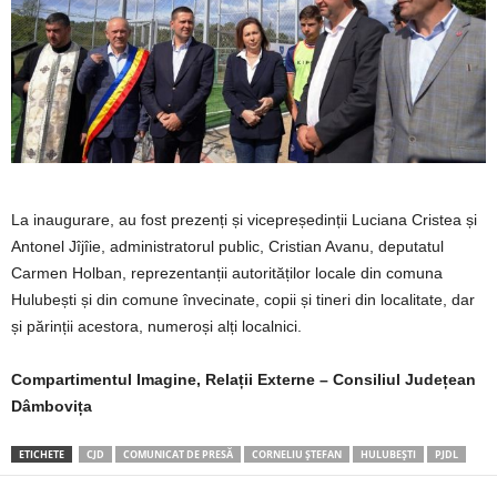
La inaugurare, au fost prezenți și vicepreședinții Luciana Cristea și
Antonel Jîjîie, administratorul public, Cristian Avanu, deputatul
Carmen Holban, reprezentanții autorităților locale din comuna
Hulubești și din comune învecinate, copii și tineri din localitate, dar
și părinții acestora, numeroși alți localnici.
Compartimentul Imagine, Relații Externe – Consiliul Județean
Dâmbovița
ETICHETE
CJD
COMUNICAT DE PRESĂ
CORNELIU ȘTEFAN
HULUBEȘTI
PJDL