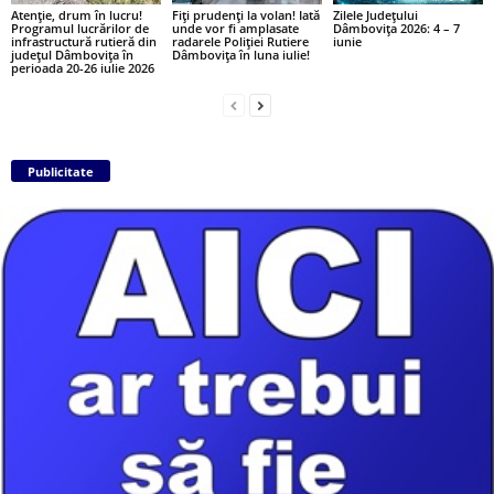
Atenție, drum în lucru!
Fiți prudenți la volan! Iată
Zilele Județului
Programul lucrărilor de
unde vor fi amplasate
Dâmbovița 2026: 4 – 7
infrastructură rutieră din
radarele Poliției Rutiere
iunie
județul Dâmbovița în
Dâmbovița în luna iulie!
perioada 20-26 iulie 2026
Publicitate