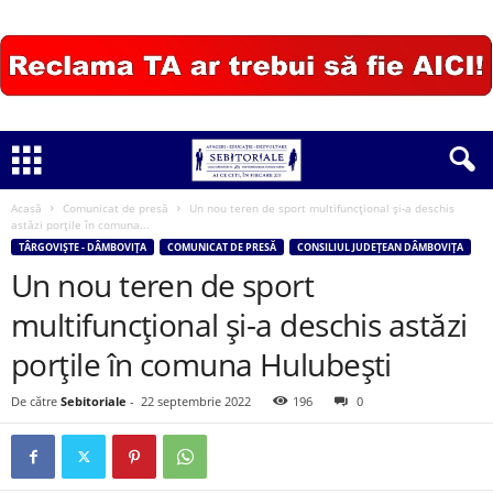
Acasă
Comunicat de presă
Un nou teren de sport multifuncțional și-a deschis
astăzi porțile în comuna...
TÂRGOVIȘTE - DÂMBOVIȚA
COMUNICAT DE PRESĂ
CONSILIUL JUDEȚEAN DÂMBOVIȚA
Un nou teren de sport
multifuncțional și-a deschis astăzi
porțile în comuna Hulubești
De către
Sebitoriale
-
22 septembrie 2022
196
0