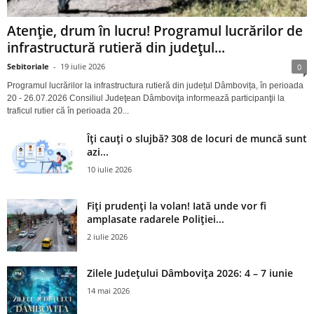
Atenție, drum în lucru! Programul lucrărilor de
infrastructură rutieră din județul...
Sebitoriale
-
19 iulie 2026
0
Programul lucrărilor la infrastructura rutieră din județul Dâmbovița, în perioada
20 - 26.07.2026 Consiliul Judeţean Dâmboviţa informează participanţii la
traficul rutier că în perioada 20...
Îți cauți o slujbă? 308 de locuri de muncă sunt
azi...
10 iulie 2026
Fiți prudenți la volan! Iată unde vor fi
amplasate radarele Poliției...
2 iulie 2026
Zilele Județului Dâmbovița 2026: 4 – 7 iunie
14 mai 2026