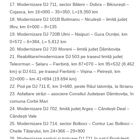
Modernizare DJ 711, sector Băleni – Dobra – Bilciurești –
Cojasca, km 16+000 – 35+350, L=19,350 km
Modernizare DJ 101B Butimanu – Niculești – limită județ
Ilfov, km 0+000 – 8+135
Modernizare DJ 720B Ulmi – Nisipuri – Gura Ocniței, km
0+572 – 6+384, L= 5,812 km
Modernizare DJ 720 Moreni – limită județ Dâmbovița
Reabilitare/modernizare DJ 503 pe traseul limită județ
Teleorman – Șelaru – Fierbinți, km 87+070 – km 95+532 (8,462
km) și DJ 611, pe traseul Fierbinți – Vișina – Petrești, km
22+000 – km 41+694 (19.694 km)
Pod pe DJ 711 E, km 3+680, peste Râul Ialomița, la Ibrianu
Asfaltare străzi – asociere Consiliul Județean Dâmbovița, în
comuna Corbii Mari
Modernizare DJ 702, limită județ Argeș – Cândești Deal –
Cândești Vale
Modernizare DJ 714, sector Bolboci – Contur Lac Bolboci –
Cheile Tătarului, km 24+366 – 29+900
Modernizare șanțuri și trotuare DJ 721 în satul Produlești