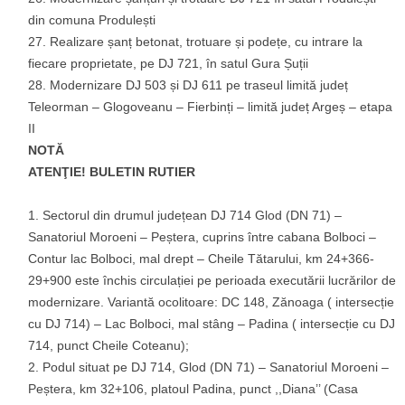
din comuna Produlești
Realizare șanț betonat, trotuare și podețe, cu intrare la
fiecare proprietate, pe DJ 721, în satul Gura Șuții
Modernizare DJ 503 și DJ 611 pe traseul limită județ
Teleorman – Glogoveanu – Fierbinți – limită județ Argeș – etapa
II
NOTĂ
ATENŢIE! BULETIN RUTIER
Sectorul din drumul județean DJ 714 Glod (DN 71) –
Sanatoriul Moroeni – Peștera, cuprins între cabana Bolboci –
Contur lac Bolboci, mal drept – Cheile Tătarului, km 24+366-
29+900 este închis circulației pe perioada executării lucrărilor de
modernizare. Variantă ocolitoare: DC 148, Zănoaga ( intersecție
cu DJ 714) – Lac Bolboci, mal stâng – Padina ( intersecție cu DJ
714, punct Cheile Coteanu);
Podul situat pe DJ 714, Glod (DN 71) – Sanatoriul Moroeni –
Peștera, km 32+106, platoul Padina, punct ,,Diana’’ (Casa