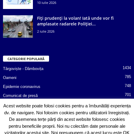
10 iulie 2026
Fiți prudenți la volan! Iată unde vor fi
amplasate radarele Poliției...
2 iulie 2026
CATEGORIE POPULARĂ
1434
Târgoviște - Dâmbovița
785
Oameni
748
Epidemie coronavirus
701
Comunicat de presă
487
Afaceri
Acest website poate folosi cookies pentru a îmbunătăți experiența
dv. de navigare. Noi folosim cookies pentru utilizatorii înregistrați.
366
Poliția informează!
De asemenea terțe părți din acest website folosesc cookies
352
Consiliul Județean Dâmbovița
pentru beneficiile proprii. Noi nu colectăm date personale ale
vizitatorilor acestui site. Noi presupunem că acest lucru este OK