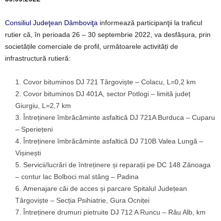
Consiliul Judeţean Dâmboviţa
informează participanţii la traficul
rutier că, în perioada 26 – 30 septembrie 2022, va desfășura, prin
societățile comerciale de profil, următoarele activități de
infrastructură rutieră:
Covor bituminos DJ 721 Târgoviște – Colacu, L=0,2 km
Covor bituminos DJ 401A, sector Potlogi – limită județ
Giurgiu, L=2,7 km
Întreținere îmbrăcăminte asfaltică DJ 721A Burduca – Cuparu
– Speriețeni
Întreținere îmbrăcăminte asfaltică DJ 710B Valea Lungă –
Vișinești
Servicii/lucrări de întreținere și reparații pe DC 148 Zănoaga
– contur lac Bolboci mal stâng – Padina
Amenajare căi de acces și parcare Spitalul Județean
Târgoviște – Secția Psihiatrie, Gura Ocniței
Întreținere drumuri pietruite DJ 712 A Runcu – Râu Alb, km