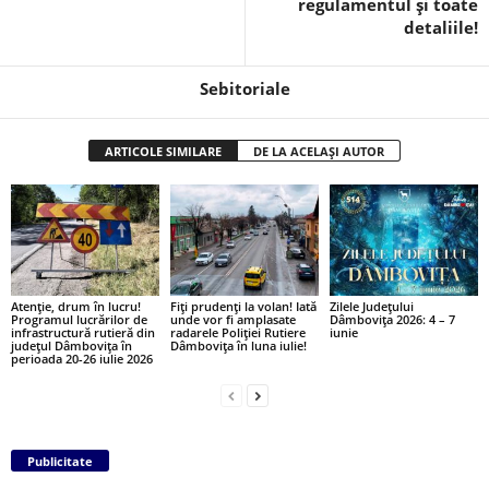
regulamentul și toate
detaliile!
Sebitoriale
ARTICOLE SIMILARE
DE LA ACELAȘI AUTOR
Atenție, drum în lucru!
Fiți prudenți la volan! Iată
Zilele Județului
Programul lucrărilor de
unde vor fi amplasate
Dâmbovița 2026: 4 – 7
infrastructură rutieră din
radarele Poliției Rutiere
iunie
județul Dâmbovița în
Dâmbovița în luna iulie!
perioada 20-26 iulie 2026
Publicitate