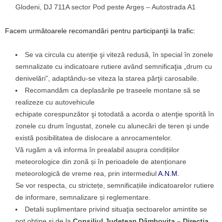
Glodeni, DJ 711A sector Pod peste Argeș – Autostrada A1
Facem următoarele recomandări pentru participanţii la trafic:
Se va circula cu atenţie şi viteză redusă, în special în zonele
semnalizate cu indicatoare rutiere având semnificaţia „drum cu
denivelări”, adaptându-se viteza la starea părţii carosabile.
Recomandăm ca deplasările pe traseele montane să se
realizeze cu autovehicule
echipate corespunzător şi totodată a acorda o atenţie sporită în
zonele cu drum îngustat, zonele cu alunecări de teren şi unde
există posibilitatea de dislocare a anrocamentelor.
Vă rugăm a vă informa în prealabil asupra condițiilor
meteorologice din zonă și în perioadele de atenționare
meteorologică de vreme rea, prin intermediul
A.N.M.
Se vor respecta, cu strictețe, semnificațiile indicatoarelor rutiere
de informare, semnalizare și reglementare.
Detalii suplimentare privind situaţia sectoarelor amintite se
pot obţine și de la
Consiliul Judeţean Dâmboviţa – Direcţia