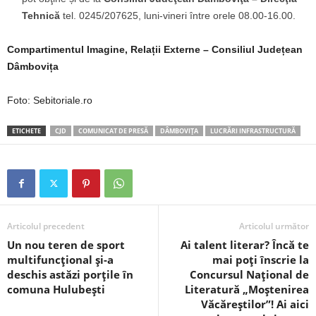
Tehnică
tel. 0245/207625, luni-vineri între orele 08.00-16.00.
Compartimentul Imagine, Relații Externe – Consiliul Județean
Dâmbovița
Foto: Sebitoriale.ro
ETICHETE
CJD
COMUNICAT DE PRESĂ
DÂMBOVIȚA
LUCRĂRI INFRASTRUCTURĂ
Articolul precedent
Articolul următor
Un nou teren de sport
Ai talent literar? Încă te
multifuncțional și-a
mai poți înscrie la
deschis astăzi porțile în
Concursul Naţional de
comuna Hulubești
Literatură „Moştenirea
Văcăreştilor”! Ai aici