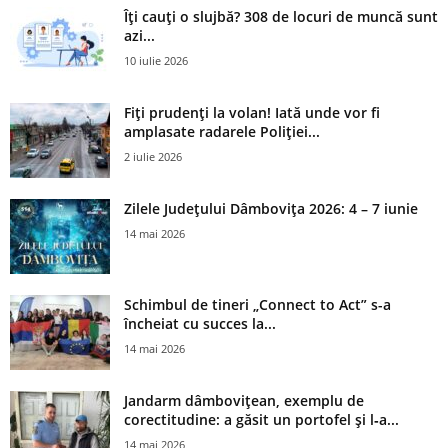
Îți cauți o slujbă? 308 de locuri de muncă sunt
azi...
10 iulie 2026
Fiți prudenți la volan! Iată unde vor fi
amplasate radarele Poliției...
2 iulie 2026
Zilele Județului Dâmbovița 2026: 4 – 7 iunie
14 mai 2026
Schimbul de tineri „Connect to Act” s-a
încheiat cu succes la...
14 mai 2026
Jandarm dâmbovițean, exemplu de
corectitudine: a găsit un portofel și l‑a...
14 mai 2026