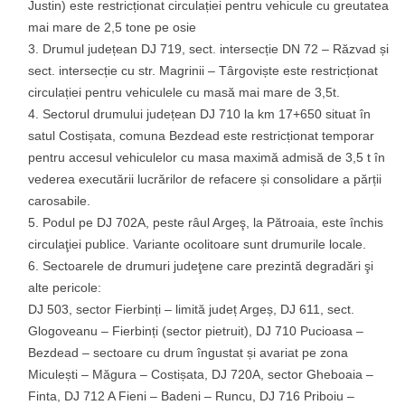
Justin) este restricționat circulației pentru vehicule cu greutatea
mai mare de 2,5 tone pe osie
Drumul județean DJ 719, sect. intersecție DN 72 – Răzvad și
sect. intersecție cu str. Magrinii – Târgoviște este restricționat
circulației pentru vehiculele cu masă mai mare de 3,5t.
Sectorul drumului județean DJ 710 la km 17+650 situat în
satul Costișata, comuna Bezdead este restricționat temporar
pentru accesul vehiculelor cu masa maximă admisă de 3,5 t în
vederea executării lucrărilor de refacere și consolidare a părții
carosabile.
Podul pe DJ 702A, peste râul Argeş, la Pătroaia, este închis
circulaţiei publice. Variante ocolitoare sunt drumurile locale.
Sectoarele de drumuri judeţene care prezintă degradări şi
alte pericole:
DJ 503, sector Fierbinți – limită județ Argeș, DJ 611, sect.
Glogoveanu – Fierbinți (sector pietruit), DJ 710 Pucioasa –
Bezdead – sectoare cu drum îngustat și avariat pe zona
Miculești – Măgura – Costișata, DJ 720A, sector Gheboaia –
Finta, DJ 712 A Fieni – Badeni – Runcu, DJ 716 Priboiu –