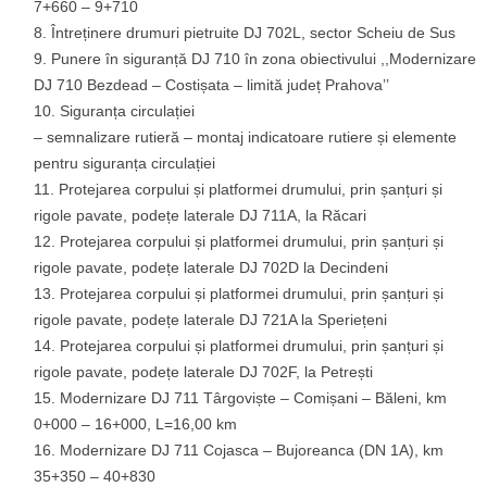
7+660 – 9+710
Întreținere drumuri pietruite DJ 702L, sector Scheiu de Sus
Punere în siguranță DJ 710 în zona obiectivului ,,Modernizare
DJ 710 Bezdead – Costișata – limită județ Prahova’’
Siguranța circulației
– semnalizare rutieră – montaj indicatoare rutiere și elemente
pentru siguranța circulației
Protejarea corpului și platformei drumului, prin șanțuri și
rigole pavate, podețe laterale DJ 711A, la Răcari
Protejarea corpului și platformei drumului, prin șanțuri și
rigole pavate, podețe laterale DJ 702D la Decindeni
Protejarea corpului și platformei drumului, prin șanțuri și
rigole pavate, podețe laterale DJ 721A la Speriețeni
Protejarea corpului și platformei drumului, prin șanțuri și
rigole pavate, podețe laterale DJ 702F, la Petrești
Modernizare DJ 711 Târgoviște – Comișani – Băleni, km
0+000 – 16+000, L=16,00 km
Modernizare DJ 711 Cojasca – Bujoreanca (DN 1A), km
35+350 – 40+830