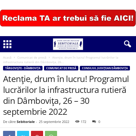
Acasă
Comunicat de presă
Atenție, drum în lucru! Programul lucrărilor la
infrastructura rutieră din Dâmbovița, 26...
TÂRGOVIȘTE - DÂMBOVIȚA
COMUNICAT DE PRESĂ
CONSILIUL JUDEȚEAN DÂMBOVIȚA
Atenție, drum în lucru! Programul
lucrărilor la infrastructura rutieră
din Dâmbovița, 26 – 30
septembrie 2022
De către
Sebitoriale
-
25 septembrie 2022
172
0