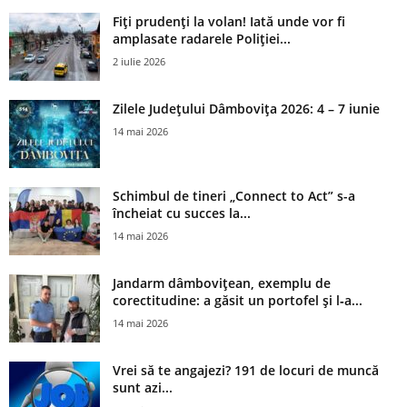
Fiți prudenți la volan! Iată unde vor fi
amplasate radarele Poliției...
2 iulie 2026
Zilele Județului Dâmbovița 2026: 4 – 7 iunie
14 mai 2026
Schimbul de tineri „Connect to Act” s-a
încheiat cu succes la...
14 mai 2026
Jandarm dâmbovițean, exemplu de
corectitudine: a găsit un portofel și l‑a...
14 mai 2026
Vrei să te angajezi? 191 de locuri de muncă
sunt azi...