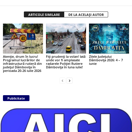
ARTICOLE SIMILARE
DE LA ACELAȘI AUTOR
Atenție, drum în lucru!
Fiți prudenți la volan! Iată
Zilele Județului
Programul lucrărilor de
unde vor fi amplasate
Dâmbovița 2026: 4 – 7
infrastructură rutieră din
radarele Poliției Rutiere
iunie
județul Dâmbovița în
Dâmbovița în luna iulie!
perioada 20-26 iulie 2026
Publicitate