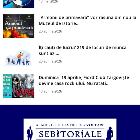
13 mai 2026
„Armonii de primăvară” vor răsuna din nou la
Muzeul de Istorie...
20 aprilie 2026
Îți cauți de lucru? 219 de locuri de muncă
sunt azi...
20 aprilie 2026
Duminică, 19 aprilie, Fiord Club Târgoviște
devine casa rock-ului. Nu ratați...
18 aprilie 2026