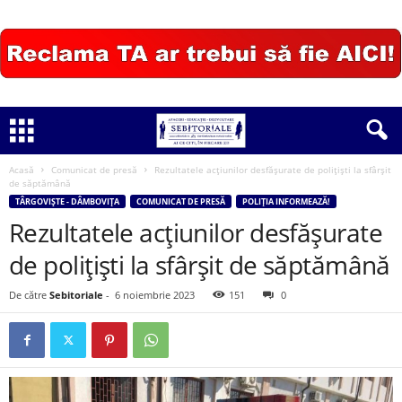
Acasă
Comunicat de presă
Rezultatele acțiunilor desfășurate de polițiști la sfârșit
de săptămână
TÂRGOVIȘTE - DÂMBOVIȚA
COMUNICAT DE PRESĂ
POLIȚIA INFORMEAZĂ!
Rezultatele acțiunilor desfășurate
de polițiști la sfârșit de săptămână
De către
Sebitoriale
-
6 noiembrie 2023
151
0