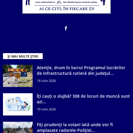
ȘI MAI MULTE ȘTIRI
Atenție, drum în lucru! Programul lucrărilor
de infrastructură rutieră din județul...
19 iulie 2026
Îți cauți o slujbă? 308 de locuri de muncă sunt
azi...
10 iulie 2026
Fiți prudenți la volan! Iată unde vor fi
amplasate radarele Poliției...