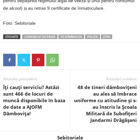
pentru depășirea regimului legal de viteză și unul pentru consumul
de alcool) și au retras 9 certificate de înmatriculare.
Foto: Sebitoriale
ETICHETE
COMUNICAT DE PRESĂ
IPJ DÂMBOVIȚA
POLIȚIE
ȘTIRI
Articolul precedent
Articolul următor
Îți cauți serviciu? Astăzi
48 de tineri dâmbovițeni
sunt 466 de locuri de
au ales să îmbrace
muncă disponibile în baza
uniforme cu atitudine și s-
de date a AJOFM
au înscris la Școala
Dâmbovița!
Militară de Subofițeri
Jandarmi Drăgășani
Sebitoriale