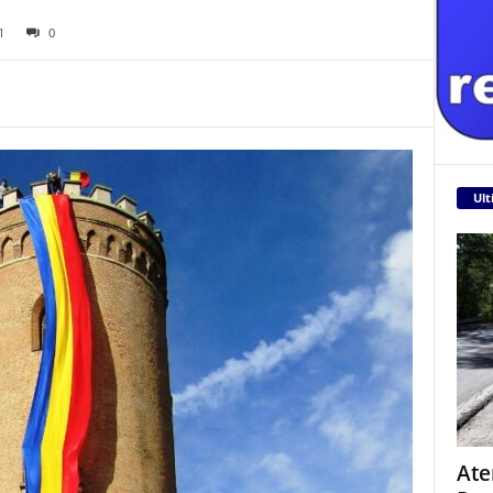
1
0
Ult
Ate