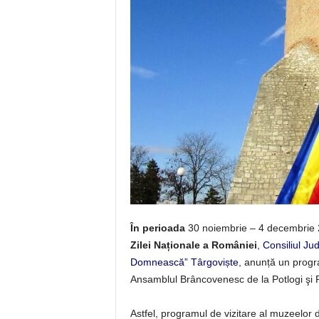
În perioada
30 noiembrie – 4 decembrie 
Zilei Naționale a României
,
Consiliul J
Domnească” Târgoviște
, anunță un progr
Ansamblul Brâncovenesc de la Potlogi şi P
Astfel, programul de vizitare al muzeelor