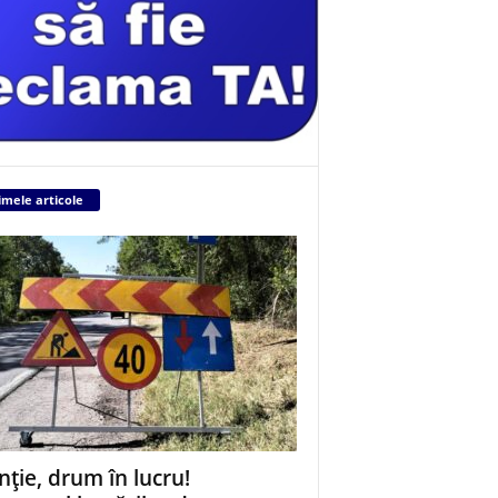
imele articole
nție, drum în lucru!