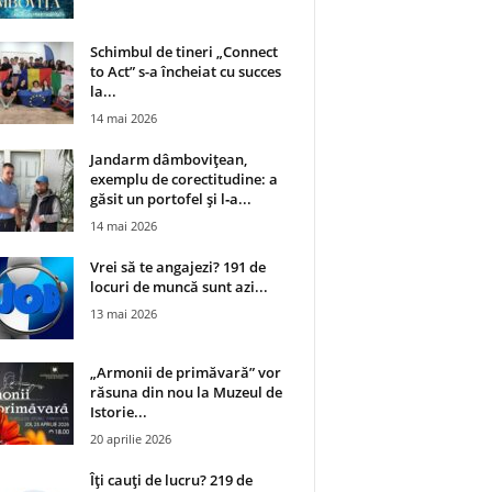
Schimbul de tineri „Connect
to Act” s-a încheiat cu succes
la...
14 mai 2026
Jandarm dâmbovițean,
exemplu de corectitudine: a
găsit un portofel și l‑a...
14 mai 2026
Vrei să te angajezi? 191 de
locuri de muncă sunt azi...
13 mai 2026
„Armonii de primăvară” vor
răsuna din nou la Muzeul de
Istorie...
20 aprilie 2026
Îți cauți de lucru? 219 de