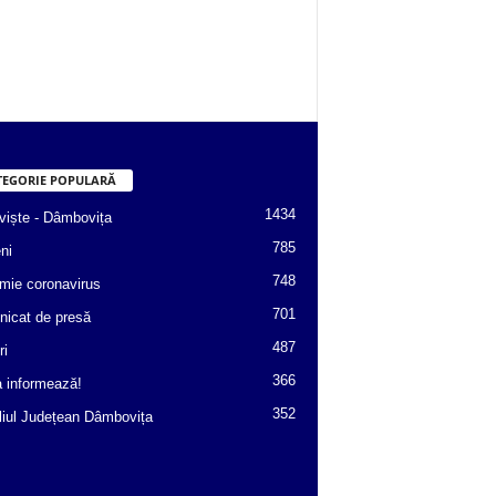
TEGORIE POPULARĂ
1434
viște - Dâmbovița
785
ni
748
mie coronavirus
701
icat de presă
487
ri
366
a informează!
352
liul Județean Dâmbovița