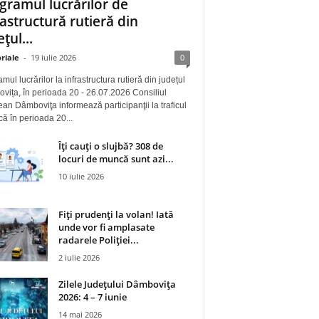
gramul lucrărilor de
rastructură rutieră din
țul...
riale
-
19 iulie 2026
0
mul lucrărilor la infrastructura rutieră din județul
ița, în perioada 20 - 26.07.2026 Consiliul
an Dâmboviţa informează participanţii la traficul
 că în perioada 20...
Îți cauți o slujbă? 308 de
locuri de muncă sunt azi...
10 iulie 2026
Fiți prudenți la volan! Iată
unde vor fi amplasate
radarele Poliției...
2 iulie 2026
Zilele Județului Dâmbovița
2026: 4 – 7 iunie
14 mai 2026