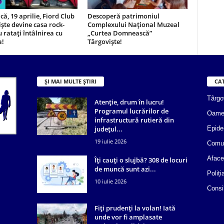
ă, 19 aprilie, Fiord Club
Descoperă patrimoniul
ște devine casa rock-
Complexului Național Muzeal
u ratați întâlnirea cu
„Curtea Domnească”
a!
Târgoviște!
ȘI MAI MULTE ȘTIRI
CA
Târgo
Atenție, drum în lucru!
Programul lucrărilor de
Oame
infrastructură rutieră din
județul...
Epide
19 iulie 2026
Comun
Aface
Îți cauți o slujbă? 308 de locuri
de muncă sunt azi...
Poliți
10 iulie 2026
Consi
Fiți prudenți la volan! Iată
unde vor fi amplasate