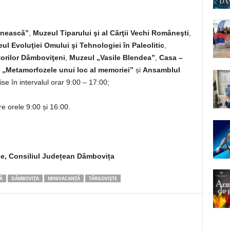
mnească”
,
Muzeul Tiparului şi al Cărţii Vechi Româneşti
,
ul Evoluţiei Omului şi Tehnologiei în Paleolitic
,
torilor Dâmboviţeni
,
Muzeul „Vasile Blendea”
,
Casa –
 „Metamorfozele unui loc al memoriei”
și
Ansamblul
ise în intervalul orar 9:00 – 17:00;
tre orele 9:00 și 16:00.
ne, Consiliul Județean Dâmbovița
Ă
DÂMBOVIȚA
MINIVACANȚĂ
TÂRGOVIȘTE