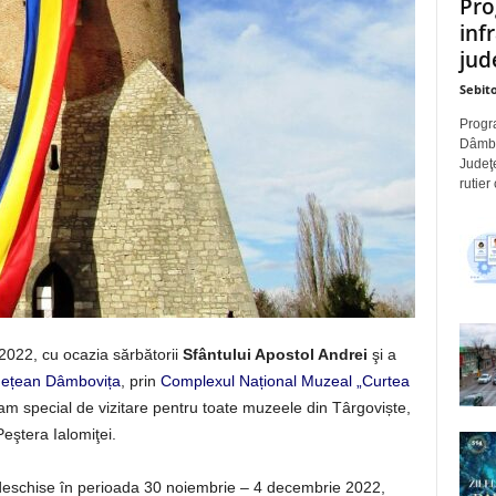
Pro
inf
jude
Sebito
Progra
Dâmbov
Judeţe
rutier
2022,
cu ocazia sărbătorii
Sfântului Apostol Andrei
şi a
udețean Dâmbovița
, prin
Complexul Național Muzeal „Curtea
am special de vizitare pentru toate muzeele din Târgoviște,
eştera Ialomiţei.
 deschise în perioada 30 noiembrie – 4 decembrie 2022,