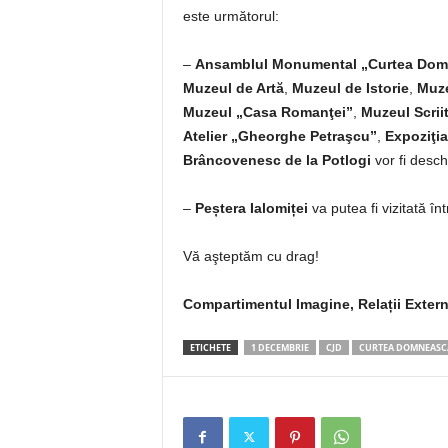
este următorul:
–
Ansamblul Monumental „Curtea Do
Muzeul de Artă
,
Muzeul de Istorie
,
Muze
Muzeul „Casa Romanţei”
,
Muzeul Scrii
Atelier „Gheorghe Petraşcu”
,
Expoziţia
Brâncovenesc de la Potlogi
vor fi desch
–
Peștera Ialomiței
va putea fi vizitată în
Vă aşteptăm cu drag!
Compartimentul Imagine, Relații Exter
ETICHETE
1 DECEMBRIE
CJD
CURTEA DOMNEASC