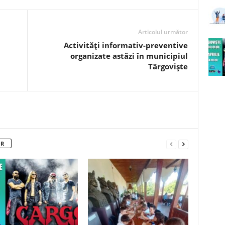
Articolul următor
Activități informativ-preventive
organizate astăzi în municipiul
Târgoviște
OR