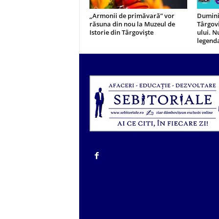
„Armonii de primăvară” vor
Duminic
răsuna din nou la Muzeul de
Târgovi
Istorie din Târgoviște
ului. N
legend