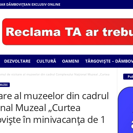
 ZIAR DÂMBOVIȚEAN EXCLUSIV ONLINE
DEZVOLTARE
CULTURĂ
OAMENI
TÂRGOVIȘTE – DÂMBOV
amul de vizitare al muzeelor din cadrul Complexului Național Muzeal „Curtea
Pub
MUZEE
are al muzeelor din cadrul
nal Muzeal „Curtea
iște în minivacanța de 1