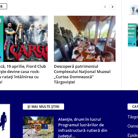
OR
ă, 19 aprilie, Fiord Club
Descoperă patrimoniul
ște devine casa rock-
Complexului Național Muzeal
u ratați întâlnirea cu
„Curtea Domnească”
a!
Târgoviște!
ȘI MAI MULTE ȘTIRI
CA
Târgo
Atenție, drum în lucru!
Programul lucrărilor de
Oame
infrastructură rutieră din
județul...
Epide