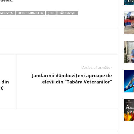
edelea
.
MBOVIȚA
LICEUL CARABELLA
ȘTIRI
TÂRGOVIȘTE
Articolul următor
Jandarmii dâmbovițeni aproape de
 din
elevii din “Tabăra Veteranilor”
 6