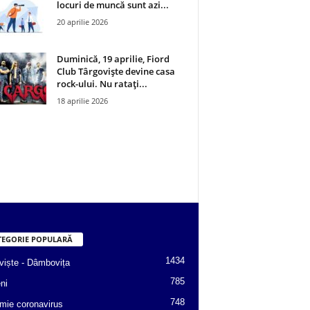
locuri de muncă sunt azi...
20 aprilie 2026
Duminică, 19 aprilie, Fiord
Club Târgoviște devine casa
rock-ului. Nu ratați...
18 aprilie 2026
TEGORIE POPULARĂ
1434
viște - Dâmbovița
785
ni
748
mie coronavirus