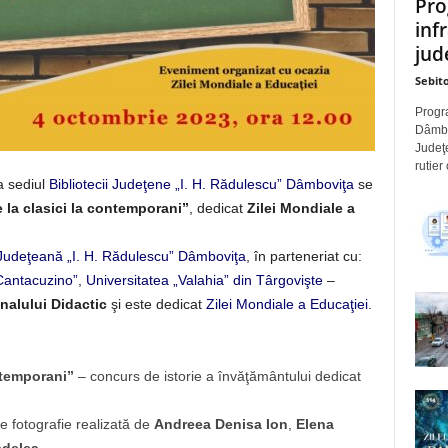
Pro
inf
jude
Sebito
Progra
Dâmbov
Judeţe
rutier
a sediul
Bibliotecii Judeţene „I. H. Rădulescu” Dâmboviţa
se
 la clasici la contemporani”
, dedicat
Zilei Mondiale a
 Judeţeană „I. H. Rădulescu” Dâmboviţa
, în parteneriat cu:
Cantacuzino”
,
Universitatea „Valahia” din Târgovişte
–
nalului Didactic
şi este dedicat
Zilei Mondiale a Educaţiei
.
ntemporani”
– concurs de istorie a învăţământului dedicat
e fotografie realizată de
Andreea Denisa Ion
,
Elena