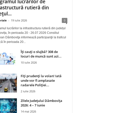
gramul lucrărilor de
rastructură rutieră din
țul...
riale
-
19 iulie 2026
0
mul lucrărilor la infrastructura rutieră din județul
ița, în perioada 20 - 26.07.2026 Consiliul
an Dâmboviţa informează participanţii la traficul
 că în perioada 20...
Îți cauți o slujbă? 308 de
locuri de muncă sunt azi...
10 iulie 2026
Fiți prudenți la volan! Iată
unde vor fi amplasate
radarele Poliției...
2 iulie 2026
Zilele Județului Dâmbovița
2026: 4 – 7 iunie
14 mai 2026