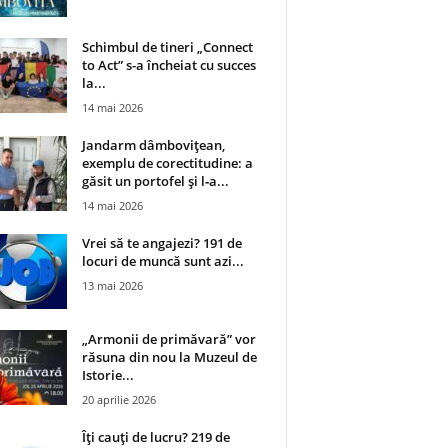
Schimbul de tineri „Connect
to Act” s-a încheiat cu succes
la...
14 mai 2026
Jandarm dâmbovițean,
exemplu de corectitudine: a
găsit un portofel și l‑a...
14 mai 2026
Vrei să te angajezi? 191 de
locuri de muncă sunt azi...
13 mai 2026
„Armonii de primăvară” vor
răsuna din nou la Muzeul de
Istorie...
20 aprilie 2026
Îți cauți de lucru? 219 de