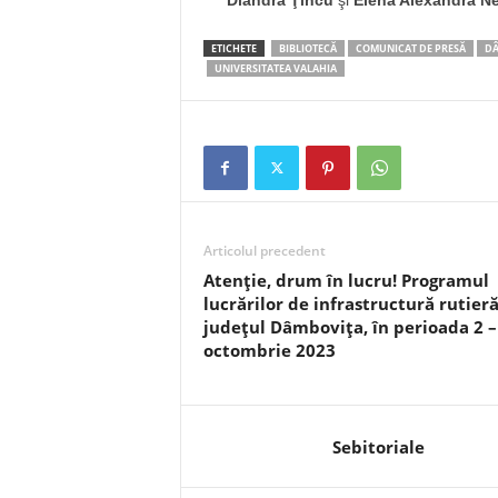
Diandra Ţîncu
şi
Elena Alexandra N
ETICHETE
BIBLIOTECĂ
COMUNICAT DE PRESĂ
DÂ
UNIVERSITATEA VALAHIA
Articolul precedent
Atenție, drum în lucru! Programul
lucrărilor de infrastructură rutieră
județul Dâmbovița, în perioada 2 –
octombrie 2023
Sebitoriale