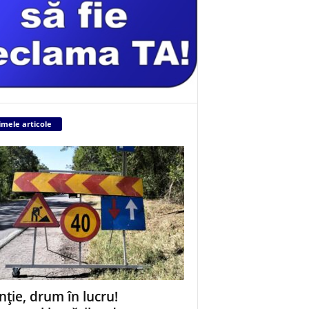
imele articole
nție, drum în lucru!