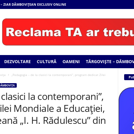
 – ZIAR DÂMBOVIȚEAN EXCLUSIV ONLINE
DEZVOLTARE
CULTURĂ
OAMENI
TÂRGOVIȘTE – DÂMBOV
viţa
„Pedagogia – de la clasici la contemporani”, program dedicat Zilei
Pub
 DÂMBOVIŢA
clasici la contemporani”,
lei Mondiale a Educaţiei,
eană „I. H. Rădulescu” din