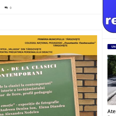
0
Ult
Ate