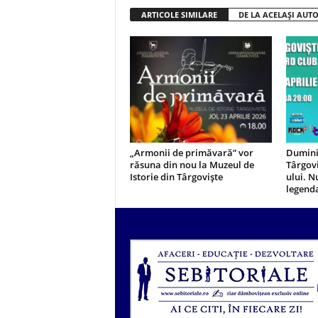
ARTICOLE SIMILARE
DE LA ACELAȘI AUT
„Armonii de primăvară” vor
Duminic
răsuna din nou la Muzeul de
Târgovi
Istorie din Târgoviște
ului. N
legend