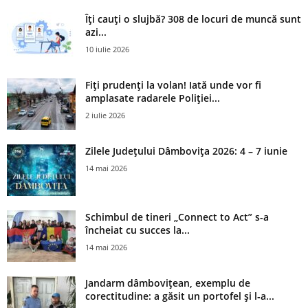
Îți cauți o slujbă? 308 de locuri de muncă sunt
azi...
10 iulie 2026
Fiți prudenți la volan! Iată unde vor fi
amplasate radarele Poliției...
2 iulie 2026
Zilele Județului Dâmbovița 2026: 4 – 7 iunie
14 mai 2026
Schimbul de tineri „Connect to Act” s-a
încheiat cu succes la...
14 mai 2026
Jandarm dâmbovițean, exemplu de
corectitudine: a găsit un portofel și l‑a...