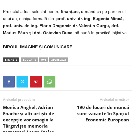
Proiectul a fost
selectat pentru
finanțare,
urmând ca pe parcursul
unui an, echipa formată din:
prof. univ. dr. ing. Eugenia Mincă,
prof. univ. dr. ing. Florin Dragomir, dr. Valentin Gurgu, drd.
Marius Păun și drd. Octavian Duca
, să pună în practică inițiativa.
BIROUL IMAGINE ȘI COMUNICARE
ETICHETE
EDUCAȚIE
UVT
XPLRE 2023
Articolul precedent
Articolul următor
Monica Anghel, Adrian
190 de locuri de muncă
Enache și alți artiști de
sunt vacante în Spaţiul
excepție vor omagia la
Economic European
Târgoviște memoria