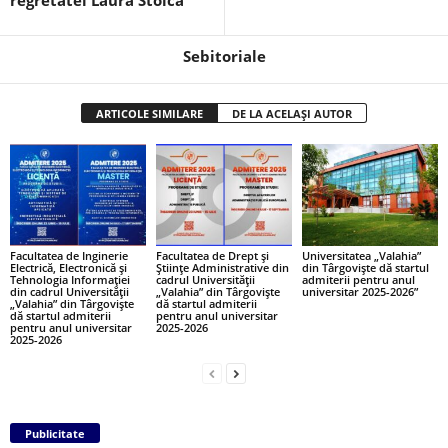
regretatei Laura Stoica
Sebitoriale
ARTICOLE SIMILARE
DE LA ACELAȘI AUTOR
Facultatea de Inginerie
Facultatea de Drept și
Universitatea „Valahia”
Electrică, Electronică și
Științe Administrative din
din Târgoviște dă startul
Tehnologia Informației
cadrul Universității
admiterii pentru anul
din cadrul Universității
„Valahia” din Târgoviște
universitar 2025-2026”
„Valahia” din Târgoviște
dă startul admiterii
dă startul admiterii
pentru anul universitar
pentru anul universitar
2025-2026
2025-2026
Publicitate