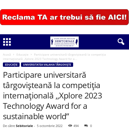
Acasă
Educație
Participare universitară târgovișteană la competiția
internațională ,,Xplore 2023 Technology Award for a...
EDUCAȚIE
UNIVERSITATEA VALAHIA TÂRGOVIȘTE
Participare universitară
târgovișteană la competiția
internațională ,,Xplore 2023
Technology Award for a
sustainable world”
De către
Sebitoriale
-
5 octombrie 2022
494
0