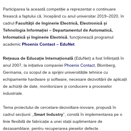
Participarea la această competiție a reprezentat o continuare
firească a faptului că, începând cu anul universitar 2019–2020, în
cadrul
Facultăţii de Inginerie Electrică, Electronică și
Tehnologia Informației – Departamentul de Automatică,
Informatică și Inginerie Electrică
, funcţionează programul
academic
Phoenix Contact – EduNet
.
Rețeaua de Educație Internațională
(EduNet) a fost înființată în
anul 2007, la inițiativa companiei
Phoenix Contact
, Blomberg,
Germania, cu scopul de a sprijini universitățile tehnice cu
echipamente hardware și software, necesare dezvoltării de aplicații
de achiziții de date, monitorizare și conducere a proceselor
industriale.
Tema proiectului de cercetare-dezvoltare-inovare, propusă în
cadrul secțiunii ,,
Smart Industry
”, constă în implementarea pe o
linie flexibilă de fabricație a unei stații suplimentare de
dezasamblare, pentru recuperarea pieselor defecte.