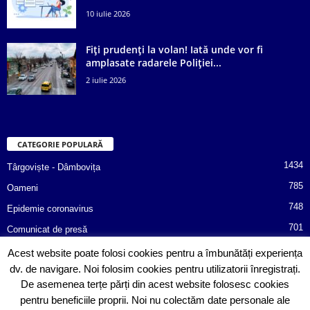
10 iulie 2026
Fiți prudenți la volan! Iată unde vor fi
amplasate radarele Poliției...
2 iulie 2026
CATEGORIE POPULARĂ
1434
Târgoviște - Dâmbovița
785
Oameni
748
Epidemie coronavirus
701
Comunicat de presă
487
Afaceri
Acest website poate folosi cookies pentru a îmbunătăți experiența
dv. de navigare. Noi folosim cookies pentru utilizatorii înregistrați.
366
Poliția informează!
De asemenea terțe părți din acest website folosesc cookies
352
Consiliul Județean Dâmbovița
pentru beneficiile proprii. Noi nu colectăm date personale ale