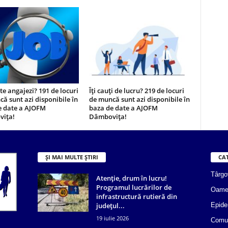
 te angajezi? 191 de locuri
Îți cauți de lucru? 219 de locuri
ă sunt azi disponibile în
de muncă sunt azi disponibile în
e date a AJOFM
baza de date a AJOFM
ița!
Dâmbovița!
ȘI MAI MULTE ȘTIRI
CA
Târgo
Atenție, drum în lucru!
Programul lucrărilor de
Oame
infrastructură rutieră din
județul...
Epide
19 iulie 2026
Comun