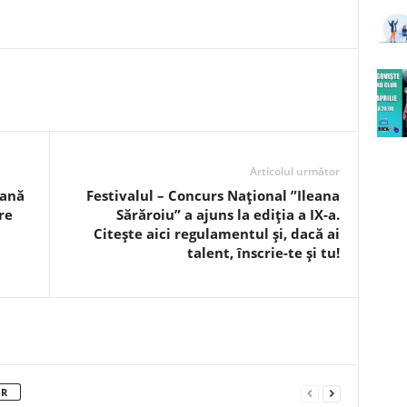
Articolul următor
eană
Festivalul – Concurs Național ”Ileana
re
Sărăroiu” a ajuns la ediția a IX-a.
Citește aici regulamentul și, dacă ai
talent, înscrie-te și tu!
OR