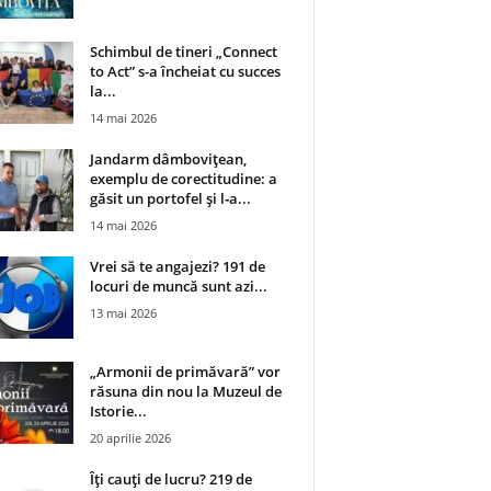
Schimbul de tineri „Connect
to Act” s-a încheiat cu succes
la...
14 mai 2026
Jandarm dâmbovițean,
exemplu de corectitudine: a
găsit un portofel și l‑a...
14 mai 2026
Vrei să te angajezi? 191 de
locuri de muncă sunt azi...
13 mai 2026
„Armonii de primăvară” vor
răsuna din nou la Muzeul de
Istorie...
20 aprilie 2026
Îți cauți de lucru? 219 de