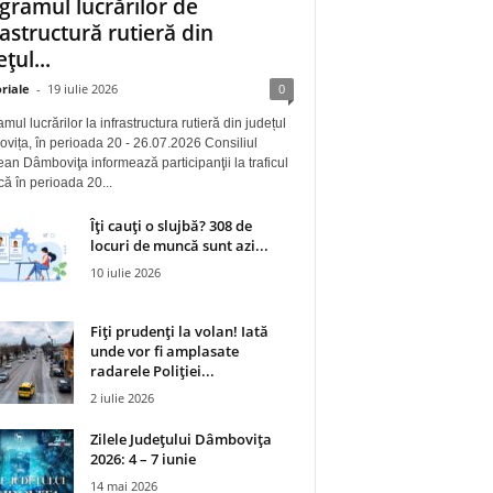
gramul lucrărilor de
rastructură rutieră din
țul...
riale
-
19 iulie 2026
0
mul lucrărilor la infrastructura rutieră din județul
ița, în perioada 20 - 26.07.2026 Consiliul
an Dâmboviţa informează participanţii la traficul
 că în perioada 20...
Îți cauți o slujbă? 308 de
locuri de muncă sunt azi...
10 iulie 2026
Fiți prudenți la volan! Iată
unde vor fi amplasate
radarele Poliției...
2 iulie 2026
Zilele Județului Dâmbovița
2026: 4 – 7 iunie
14 mai 2026