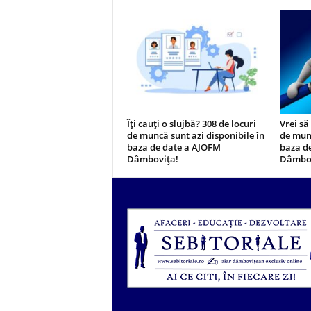
Îți cauți o slujbă? 308 de locuri
Vrei să
de muncă sunt azi disponibile în
de munc
baza de date a AJOFM
baza d
Dâmbovița!
Dâmbov