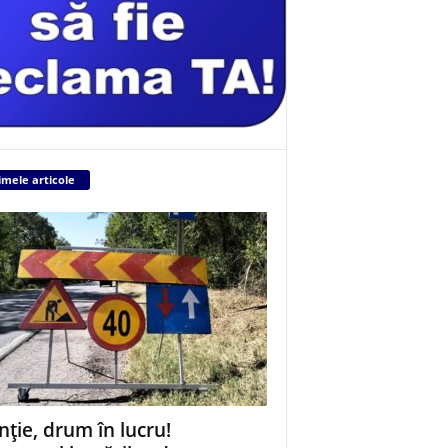
imele articole
nție, drum în lucru!