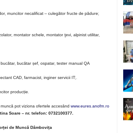
r, muncitor necalificat – culegător fructe de pădure;
lator, montator schele, montator ţevi, alpinist utilitar,
 bucătar, bucătar șef, ospatar, tester manual QA
ectant CAD, farmacist, inginer servicii IT;.
citor producție.
 muncă pot viziona ofertele accesând
www.eures.anofm.ro
tina Soare – nr. telefon: 0732100377.
orței de Muncă Dâmbovița