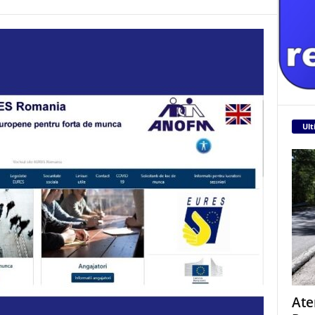
Ult
Ate