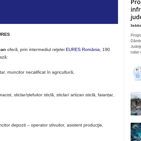
Pro
inf
jude
Sebito
EURES
Progra
Dâmbov
Judeţe
ean
oferă, prin intermediul reţelei
EURES România
, 190
rutier
ază:
r, muncitor necalificat în agricultură;
st, sticlar/șlefuitor sticlă, sticlar/ artizan sticlă, faianțar,
tor depozit – operator stivuitor, asistent producţie,