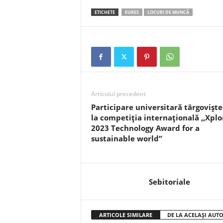
ETICHETE
EURES
LOCURI DE MUNCĂ
Articolul precedent
Participare universitară târgovișt
la competiția internațională ,,Xplo
2023 Technology Award for a
sustainable world”
Sebitoriale
ARTICOLE SIMILARE
DE LA ACELAȘI AUT