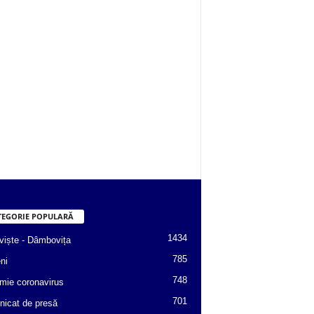
TEGORIE POPULARĂ
1434
viște - Dâmbovița
785
ni
748
mie coronavirus
701
icat de presă