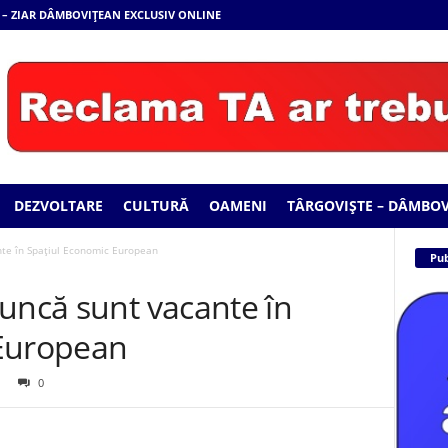
 – ZIAR DÂMBOVIȚEAN EXCLUSIV ONLINE
DEZVOLTARE
CULTURĂ
OAMENI
TÂRGOVIȘTE – DÂMBOV
nte în Spaţiul Economic European
Pub
uncă sunt vacante în
 European
0