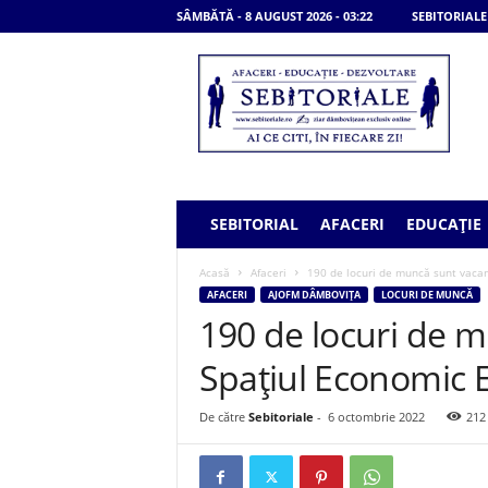
SÂMBĂTĂ - 8 AUGUST 2026 - 03:22
SEBITORIALE
S
e
b
i
t
o
r
i
SEBITORIAL
AFACERI
EDUCAȚIE
a
l
Acasă
Afaceri
190 de locuri de muncă sunt vaca
e
AFACERI
AJOFM DÂMBOVIȚA
LOCURI DE MUNCĂ
190 de locuri de m
Spaţiul Economic
De către
Sebitoriale
-
6 octombrie 2022
212