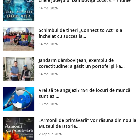
Zilele Județului Dâmbovița 2026: 4 – 7 iunie
14 mai 2026
Schimbul de tineri „Connect to Act” s-a
încheiat cu succes la...
14 mai 2026
Jandarm dâmbovițean, exemplu de
corectitudine: a găsit un portofel și l‑a...
14 mai 2026
Vrei să te angajezi? 191 de locuri de muncă
sunt azi...
13 mai 2026
„Armonii de primăvară” vor răsuna din nou la
Muzeul de Istorie...
20 aprilie 2026