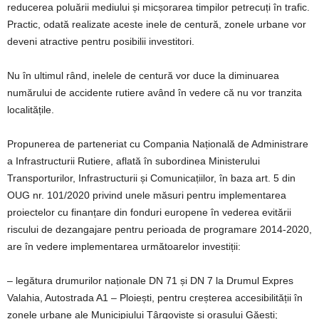
reducerea poluării mediului și micșorarea timpilor petrecuți în trafic.
Practic, odată realizate aceste inele de centură, zonele urbane vor
deveni atractive pentru posibilii investitori.
Nu în ultimul rând, inelele de centură vor duce la diminuarea
numărului de accidente rutiere având în vedere că nu vor tranzita
localitățile.
Propunerea de parteneriat cu Compania Națională de Administrare
a Infrastructurii Rutiere, aflată în subordinea Ministerului
Transporturilor, Infrastructurii și Comunicațiilor, în baza art. 5 din
OUG nr. 101/2020 privind unele măsuri pentru implementarea
proiectelor cu finanțare din fonduri europene în vederea evitării
riscului de dezangajare pentru perioada de programare 2014-2020,
are în vedere implementarea următoarelor investiții:
– legătura drumurilor naționale DN 71 și DN 7 la Drumul Expres
Valahia, Autostrada A1 – Ploiești, pentru creșterea accesibilității în
zonele urbane ale Municipiului Târgoviște și orașului Găești;