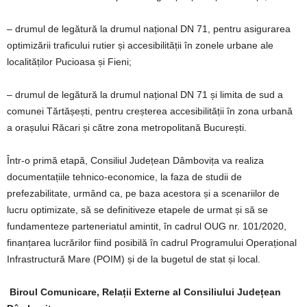
– drumul de legătură la drumul național DN 71, pentru asigurarea
optimizării traficului rutier și accesibilității în zonele urbane ale
localităților Pucioasa și Fieni;
– drumul de legătură la drumul național DN 71 și limita de sud a
comunei Tărtășești, pentru creșterea accesibilității în zona urbană
a orașului Răcari și către zona metropolitană București.
Într-o primă etapă, Consiliul Județean Dâmbovița va realiza
documentațiile tehnico-economice, la faza de studii de
prefezabilitate, urmând ca, pe baza acestora și a scenariilor de
lucru optimizate, să se definitiveze etapele de urmat și să se
fundamenteze parteneriatul amintit, în cadrul OUG nr. 101/2020,
finanțarea lucrărilor fiind posibilă în cadrul Programului Operațional
Infrastructură Mare (POIM) și de la bugetul de stat și local.
Biroul Comunicare, Relații Externe al Consiliului Județean