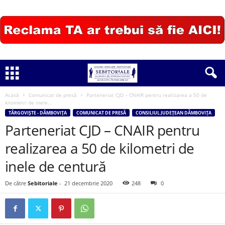
Acasă
Comunicat de presă
Parteneriat CJD – CNAIR pentru realizarea a 50 de
kilometri de inele...
TÂRGOVIȘTE - DÂMBOVIȚA
COMUNICAT DE PRESĂ
CONSILIUL JUDEȚEAN DÂMBOVIȚA
Parteneriat CJD – CNAIR pentru
realizarea a 50 de kilometri de
inele de centură
De către
Sebitoriale
-
21 decembrie 2020
248
0