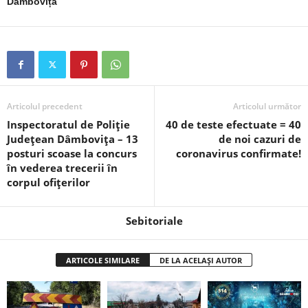
Dâmbovița
Articolul precedent
Articolul următor
Inspectoratul de Poliție
40 de teste efectuate = 40
Județean Dâmbovița – 13
de noi cazuri de
posturi scoase la concurs
coronavirus confirmate!
în vederea trecerii în
corpul ofițerilor
Sebitoriale
ARTICOLE SIMILARE
DE LA ACELAȘI AUTOR