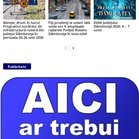
Atenție, drum în lucru!
Fiți prudenți la volan! Iată
Zilele Județului
Programul lucrărilor de
unde vor fi amplasate
Dâmbovița 2026: 4 – 7
infrastructură rutieră din
radarele Poliției Rutiere
iunie
județul Dâmbovița în
Dâmbovița în luna iulie!
perioada 20-26 iulie 2026
Publicitate