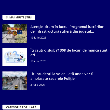
ȘI MAI MULTE ȘTIRI
Atenție, drum în lucru! Programul lucrărilor
de infrastructură rutieră din județul...
19 iulie 2026
Îți cauți o slujbă? 308 de locuri de muncă sunt
azi...
10 iulie 2026
Fiți prudenți la volan! Iată unde vor fi
amplasate radarele Poliției...
2 iulie 2026
CATEGORIE POPULARĂ