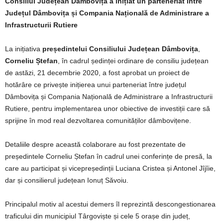
Consiliul Județean Dâmbovița a inițiat un parteneriat între
Județul Dâmbovița și Compania Națională de Administrare a
Infrastructurii Rutiere
La inițiativa
președintelui Consiliului Județean Dâmbovița
,
Corneliu Ștefan
, în cadrul ședinței ordinare de consiliu județean
de astăzi, 21 decembrie 2020, a fost aprobat un proiect de
hotărâre ce privește inițierea unui parteneriat între județul
Dâmbovița și Compania Națională de Administrare a Infrastructurii
Rutiere, pentru implementarea unor obiective de investiții care să
sprijine în mod real dezvoltarea comunităților dâmbovițene.
Detaliile despre această colaborare au fost prezentate de
președintele Corneliu Ștefan în cadrul unei conferințe de presă, la
care au participat și vicepreședinții Luciana Cristea și Antonel Jîjîie,
dar și consilierul județean Ionuț Săvoiu.
Principalul motiv al acestui demers îl reprezintă descongestionarea
traficului din municipiul Târgoviște și cele 5 orașe din județ,