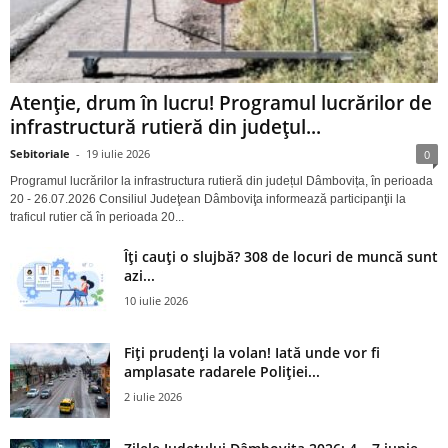
Atenție, drum în lucru! Programul lucrărilor de
infrastructură rutieră din județul...
Sebitoriale
-
19 iulie 2026
0
Programul lucrărilor la infrastructura rutieră din județul Dâmbovița, în perioada
20 - 26.07.2026 Consiliul Judeţean Dâmboviţa informează participanţii la
traficul rutier că în perioada 20...
Îți cauți o slujbă? 308 de locuri de muncă sunt
azi...
10 iulie 2026
Fiți prudenți la volan! Iată unde vor fi
amplasate radarele Poliției...
2 iulie 2026