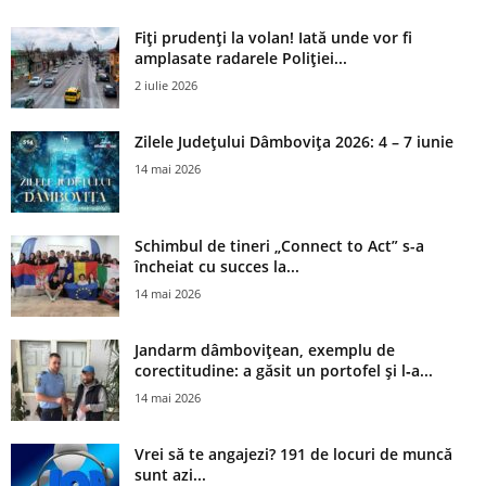
Fiți prudenți la volan! Iată unde vor fi
amplasate radarele Poliției...
2 iulie 2026
Zilele Județului Dâmbovița 2026: 4 – 7 iunie
14 mai 2026
Schimbul de tineri „Connect to Act” s-a
încheiat cu succes la...
14 mai 2026
Jandarm dâmbovițean, exemplu de
corectitudine: a găsit un portofel și l‑a...
14 mai 2026
Vrei să te angajezi? 191 de locuri de muncă
sunt azi...