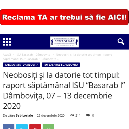
Acasă
ISU Basarab I Dâmbovița
Neobosiți și la datorie tot timpul: raport
săptămânal ISU “Basarab I” Dâmboviţa,...
TÂRGOVIȘTE - DÂMBOVIȚA
ISU BASARAB I DÂMBOVIȚA
Neobosiți și la datorie tot timpul:
raport săptămânal ISU “Basarab I”
Dâmboviţa, 07 – 13 decembrie
2020
De către
Sebitoriale
-
23 decembrie 2020
211
0