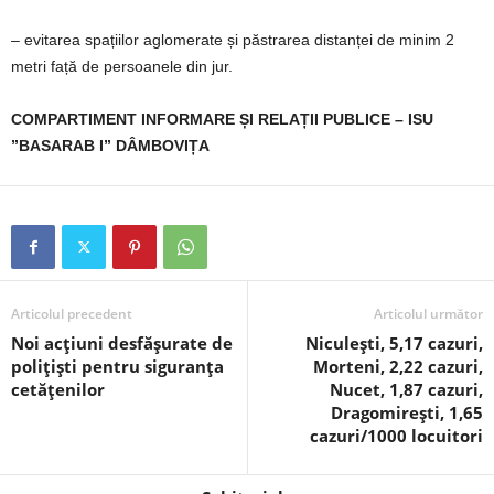
– evitarea spațiilor aglomerate și păstrarea distanței de minim 2
metri față de persoanele din jur.
COMPARTIMENT INFORMARE ȘI RELAȚII PUBLICE – ISU
”BASARAB I” DÂMBOVIȚA
Articolul precedent
Articolul următor
Noi acțiuni desfășurate de
Niculești, 5,17 cazuri,
polițiști pentru siguranța
Morteni, 2,22 cazuri,
cetățenilor
Nucet, 1,87 cazuri,
Dragomirești, 1,65
cazuri/1000 locuitori