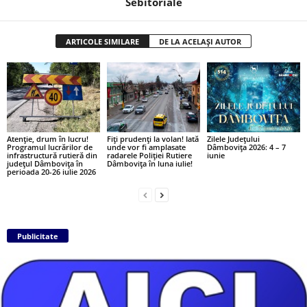
Sebitoriale
ARTICOLE SIMILARE
DE LA ACELAȘI AUTOR
Atenție, drum în lucru!
Fiți prudenți la volan! Iată
Zilele Județului
Programul lucrărilor de
unde vor fi amplasate
Dâmbovița 2026: 4 – 7
infrastructură rutieră din
radarele Poliției Rutiere
iunie
județul Dâmbovița în
Dâmbovița în luna iulie!
perioada 20-26 iulie 2026
Publicitate