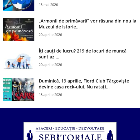
13 mai 2026
„Armonii de primăvară” vor răsuna din nou la
Muzeul de Istorie...
20 aprilie 2026
Îți cauți de lucru? 219 de locuri de muncă
sunt azi...
20 aprilie 2026
Duminică, 19 aprilie, Fiord Club Târgoviște
devine casa rock-ului. Nu ratați...
18 aprilie 2026