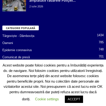
amplasate radarele Poliției...
2 iulie 2026
CATEGORIE POPULARĂ
1434
Târgoviște - Dâmbovița
785
Oameni
748
Epidemie coronavirus
701
Comunicat de presă
487
Afaceri
Acest website poate folosi cookies pentru a îmbunătăți experiența
dv. de navigare. Noi folosim cookies pentru utilizatorii înregistrați.
366
Poliția informează!
De asemenea terțe părți din acest website folosesc cookies
352
Consiliul Județean Dâmbovița
pentru beneficiile proprii. Noi nu colectăm date personale ale
vizitatorilor acestui site. Noi presupunem că acest lucru este OK
pentru dumneavoastră dar puteți refuza acest lucru dacă
doriți.
Cookie settings
ACCEPT
© Copyright 2020 Sebitoriale.ro. All rights reserved. Powered by
SinergoData
.