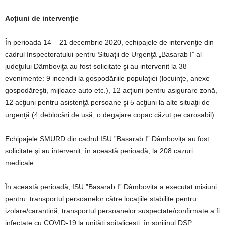
Acțiuni de intervenție
În perioada 14 – 21 decembrie 2020, echipajele de intervenţie din
cadrul Inspectoratului pentru Situaţii de Urgenţă „Basarab I” al
judeţului Dâmboviţa au fost solicitate şi au intervenit la 38
evenimente: 9 incendii la gospodăriile populaţiei (locuinţe, anexe
gospodăreşti, mijloace auto etc.), 12 acţiuni pentru asigurare zonă,
12 acţiuni pentru asistenţă persoane şi 5 acţiuni la alte situaţii de
urgenţă (4 deblocări de ușă, o degajare copac căzut pe carosabil).
Echipajele SMURD din cadrul ISU ”Basarab I” Dâmboviţa au fost
solicitate şi au intervenit, în această perioadă, la 208 cazuri
medicale.
În această perioadă, ISU ”Basarab I” Dâmbovița a executat misiuni
pentru: transportul persoanelor către locațiile stabilite pentru
izolare/carantină, transportul persoanelor suspectate/confirmate a fi
infectate cu COVID-19 la unități spitalicești, în sprijinul DSP