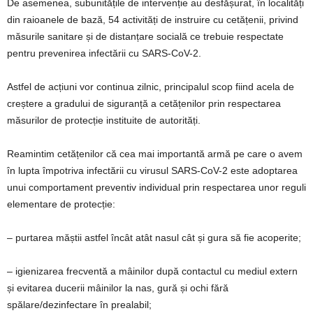
De asemenea, subunitățile de intervenție au desfășurat, în localități
din raioanele de bază, 54 activități de instruire cu cetățenii, privind
măsurile sanitare și de distanțare socială ce trebuie respectate
pentru prevenirea infectării cu SARS-CoV-2.
Astfel de acțiuni vor continua zilnic, principalul scop fiind acela de
creștere a gradului de siguranță a cetățenilor prin respectarea
măsurilor de protecție instituite de autorități.
Reamintim cetățenilor că cea mai importantă armă pe care o avem
în lupta împotriva infectării cu virusul SARS-CoV-2 este adoptarea
unui comportament preventiv individual prin respectarea unor reguli
elementare de protecție:
– purtarea măștii astfel încât atât nasul cât și gura să fie acoperite;
– igienizarea frecventă a mâinilor după contactul cu mediul extern
și evitarea ducerii mâinilor la nas, gură și ochi fără
spălare/dezinfectare în prealabil;