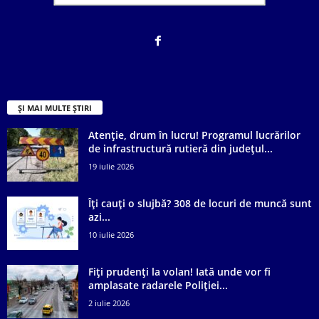
ȘI MAI MULTE ȘTIRI
Atenție, drum în lucru! Programul lucrărilor
de infrastructură rutieră din județul...
19 iulie 2026
Îți cauți o slujbă? 308 de locuri de muncă sunt
azi...
10 iulie 2026
Fiți prudenți la volan! Iată unde vor fi
amplasate radarele Poliției...
2 iulie 2026