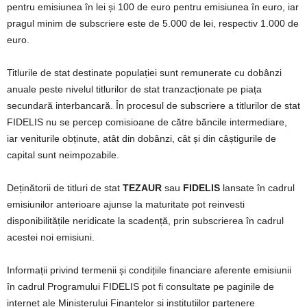
pentru emisiunea în lei și 100 de euro pentru emisiunea în euro, iar
pragul minim de subscriere este de 5.000 de lei, respectiv 1.000 de
euro.
Titlurile de stat destinate populației sunt remunerate cu dobânzi
anuale peste nivelul titlurilor de stat tranzacționate pe piața
secundară interbancară. În procesul de subscriere a titlurilor de stat
FIDELIS nu se percep comisioane de către băncile intermediare,
iar veniturile obținute, atât din dobânzi, cât și din câștigurile de
capital sunt neimpozabile.
Deținătorii de titluri de stat
TEZAUR
sau
FIDELIS
lansate în cadrul
emisiunilor anterioare ajunse la maturitate pot reinvesti
disponibilitățile neridicate la scadență, prin subscrierea în cadrul
acestei noi emisiuni.
Informații privind termenii și condițiile financiare aferente emisiunii
în cadrul Programului FIDELIS pot fi consultate pe paginile de
internet ale Ministerului Finanțelor și instituțiilor partenere