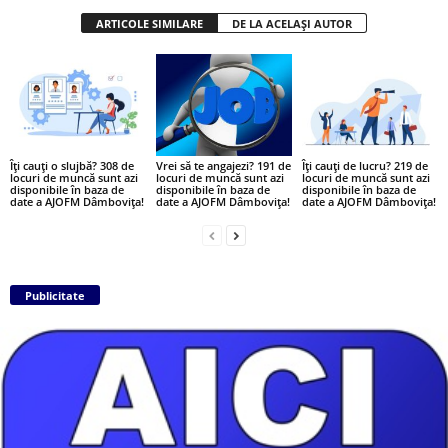
ARTICOLE SIMILARE
DE LA ACELAȘI AUTOR
Îți cauți o slujbă? 308 de
Vrei să te angajezi? 191 de
Îți cauți de lucru? 219 de
locuri de muncă sunt azi
locuri de muncă sunt azi
locuri de muncă sunt azi
disponibile în baza de
disponibile în baza de
disponibile în baza de
date a AJOFM Dâmbovița!
date a AJOFM Dâmbovița!
date a AJOFM Dâmbovița!
Publicitate