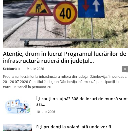
Atenție, drum în lucru! Programul lucrărilor de
infrastructură rutieră din județul...
Sebitoriale
-
19 iulie 2026
0
Programul lucrărilor la infrastructura rutieră din județul Dâmbovița, în perioada
20 - 26.07.2026 Consiliul Judeţean Dâmboviţa informează participanţii la
traficul rutier că în perioada 20...
Îți cauți o slujbă? 308 de locuri de muncă sunt
azi...
10 iulie 2026
Fiți prudenți la volan! Iată unde vor fi