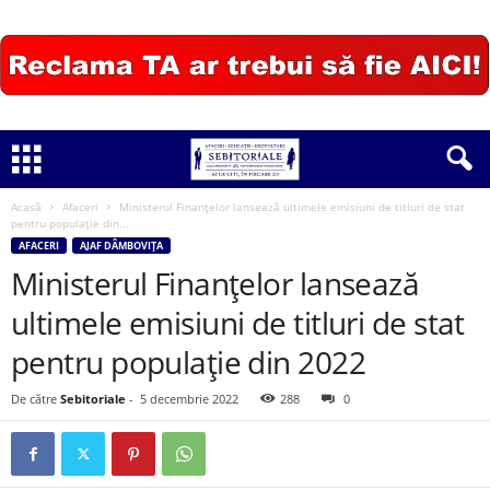
Acasă
Afaceri
Ministerul Finanțelor lansează ultimele emisiuni de titluri de stat
pentru populație din...
AFACERI
AJAF DÂMBOVIȚA
Ministerul Finanțelor lansează
ultimele emisiuni de titluri de stat
pentru populație din 2022
De către
Sebitoriale
-
5 decembrie 2022
288
0