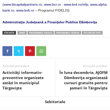
(
www.btcapitalpartners.ro
;
www.bcr.ro
;
www.brd.ro/mfp
;
www.alpha
bank.ro
;
www.bvb.ro
– Programul FIDELIS).
Administraţia Judeţeană a Finanţelor Publice Dâmboviţa
ETICHETE
ANAF
PROGRAMUL FIDELIS
PROGRAMUL TEZAUR
TITLURI DE STAT
Articolul precedent
Articolul următor
Activități informativ-
În luna decembrie, AJOFM
preventive organizate
Dâmbovița organizează
astăzi în municipiul
cursuri gratuite pentru
Târgoviște
șomeri în Târgoviște
Sebitoriale