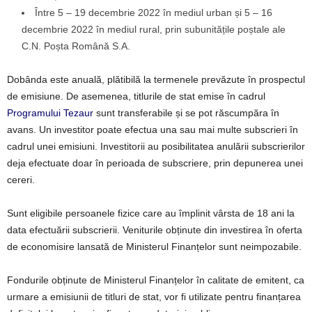
Între 5 – 19 decembrie 2022 în mediul urban și 5 – 16
decembrie 2022 în mediul rural, prin subunitățile poștale ale
C.N. Poșta Română S.A.
Dobânda este anuală, plătibilă la termenele prevăzute în prospectul
de emisiune. De asemenea, titlurile de stat emise în cadrul
Programului Tezaur
sunt transferabile și se pot răscumpăra în
avans. Un investitor poate efectua una sau mai multe subscrieri în
cadrul unei emisiuni. Investitorii au posibilitatea anulării subscrierilor
deja efectuate doar în perioada de subscriere, prin depunerea unei
cereri.
Sunt eligibile persoanele fizice care au împlinit vârsta de 18 ani la
data efectuării subscrierii. Veniturile obținute din investirea în oferta
de economisire lansată de Ministerul Finanțelor sunt neimpozabile.
Fondurile obținute de Ministerul Finanțelor în calitate de emitent, ca
urmare a emisiunii de titluri de stat, vor fi utilizate pentru finanțarea