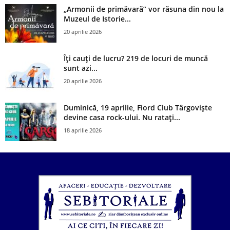
„Armonii de primăvară” vor răsuna din nou la
Muzeul de Istorie...
20 aprilie 2026
Îți cauți de lucru? 219 de locuri de muncă
sunt azi...
20 aprilie 2026
Duminică, 19 aprilie, Fiord Club Târgoviște
devine casa rock-ului. Nu ratați...
18 aprilie 2026