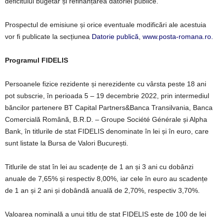
deficitului bugetar și refinanțarea datoriei publice.
Prospectul de emisiune și orice eventuale modificări ale acestuia
vor fi publicate la secțiunea
Datorie publică
,
www.posta-romana.ro.
Programul FIDELIS
Persoanele fizice rezidente și nerezidente cu vârsta peste 18 ani
pot subscrie, în perioada 5 – 19 decembrie 2022, prin intermediul
băncilor partenere BT Capital Partners&Banca Transilvania, Banca
Comercială Română, B.R.D. – Groupe Société Générale și Alpha
Bank, în titlurile de stat FIDELIS denominate în lei și în euro, care
sunt listate la Bursa de Valori București.
Titlurile de stat în lei au scadențe de 1 an și 3 ani cu dobânzi
anuale de 7,65% și respectiv 8,00%, iar cele în euro au scadențe
de 1 an și 2 ani și dobândă anuală de 2,70%, respectiv 3,70%.
Valoarea nominală a unui titlu de stat FIDELIS este de 100 de lei