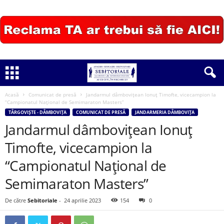
Acasă
Comunicat de presă
Jandarmul dâmbovițean Ionuţ Timofte, vicecampion la
“Campionatul Național de Semimaraton Masters”
TÂRGOVIȘTE - DÂMBOVIȚA
COMUNICAT DE PRESĂ
JANDARMERIA DÂMBOVIȚA
Jandarmul dâmbovițean Ionuţ
Timofte, vicecampion la
“Campionatul Național de
Semimaraton Masters”
De către
Sebitoriale
-
24 aprilie 2023
154
0