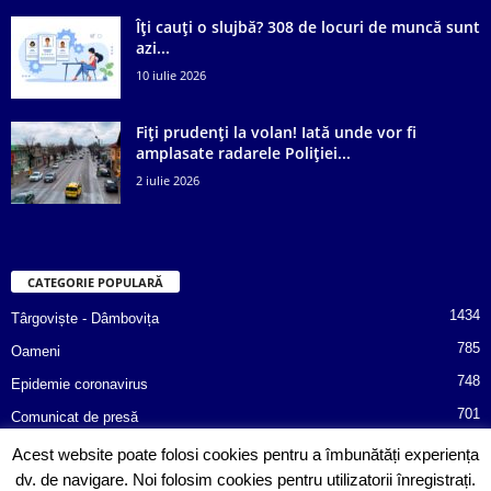
Îți cauți o slujbă? 308 de locuri de muncă sunt
azi...
10 iulie 2026
Fiți prudenți la volan! Iată unde vor fi
amplasate radarele Poliției...
2 iulie 2026
CATEGORIE POPULARĂ
1434
Târgoviște - Dâmbovița
785
Oameni
748
Epidemie coronavirus
701
Comunicat de presă
487
Afaceri
Acest website poate folosi cookies pentru a îmbunătăți experiența
dv. de navigare. Noi folosim cookies pentru utilizatorii înregistrați.
366
Poliția informează!