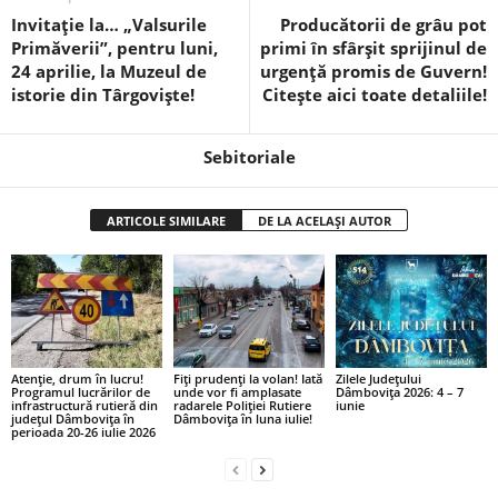
Invitație la… „Valsurile
Producătorii de grâu pot
Primăverii”, pentru luni,
primi în sfârșit sprijinul de
24 aprilie, la Muzeul de
urgență promis de Guvern!
istorie din Târgoviște!
Citește aici toate detaliile!
Sebitoriale
ARTICOLE SIMILARE
DE LA ACELAȘI AUTOR
Atenție, drum în lucru!
Fiți prudenți la volan! Iată
Zilele Județului
Programul lucrărilor de
unde vor fi amplasate
Dâmbovița 2026: 4 – 7
infrastructură rutieră din
radarele Poliției Rutiere
iunie
județul Dâmbovița în
Dâmbovița în luna iulie!
perioada 20-26 iulie 2026