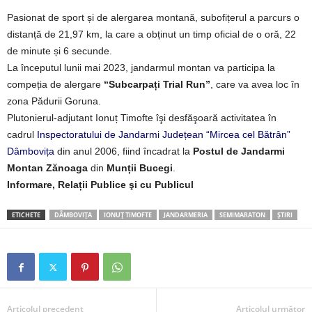
Pasionat de sport și de alergarea montană, subofițerul a parcurs o
distanță de 21,97 km, la care a obținut un timp oficial de o oră, 22
de minute și 6 secunde.
La începutul lunii mai 2023, jandarmul montan va participa la
compeția de alergare
“Subcarpați Trial Run”
, care va avea loc în
zona Pădurii Goruna.
Plutonierul-adjutant Ionuț Timofte îşi desfăşoară activitatea în
cadrul
Inspectoratului de Jandarmi Județean “Mircea cel Bătrân”
Dâmbovița
din anul 2006, fiind încadrat la
Postul de Jandarmi
Montan Zănoaga
din
Munții Bucegi
.
Informare, Relații Publice şi cu Publicul
ETICHETE
DÂMBOVIȚA
IONUȚ TIMOFTE
JANDARMERIA
SEMIMARATON
ȘTIRI
Articolul precedent
Articolul următor