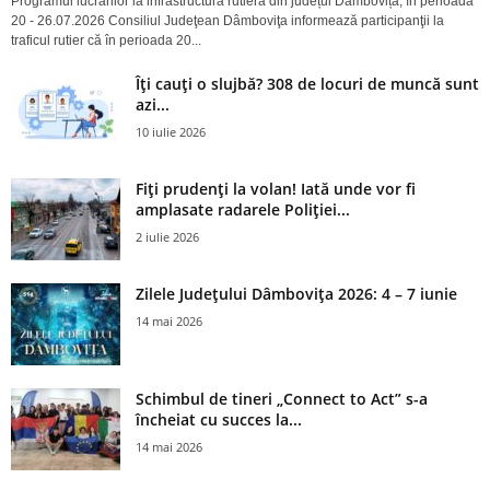
Programul lucrărilor la infrastructura rutieră din județul Dâmbovița, în perioada
20 - 26.07.2026 Consiliul Judeţean Dâmboviţa informează participanţii la
traficul rutier că în perioada 20...
Îți cauți o slujbă? 308 de locuri de muncă sunt
azi...
10 iulie 2026
Fiți prudenți la volan! Iată unde vor fi
amplasate radarele Poliției...
2 iulie 2026
Zilele Județului Dâmbovița 2026: 4 – 7 iunie
14 mai 2026
Schimbul de tineri „Connect to Act” s-a
încheiat cu succes la...
14 mai 2026