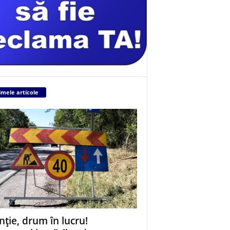
imele articole
nție, drum în lucru!