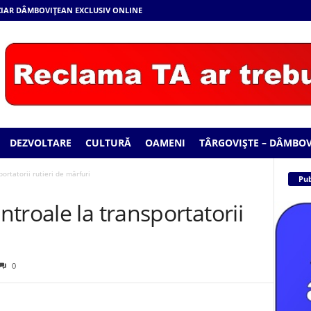
 ZIAR DÂMBOVIȚEAN EXCLUSIV ONLINE
DEZVOLTARE
CULTURĂ
OAMENI
TÂRGOVIȘTE – DÂMBOV
ortatorii rutieri de mărfuri
Pub
troale la transportatorii
0