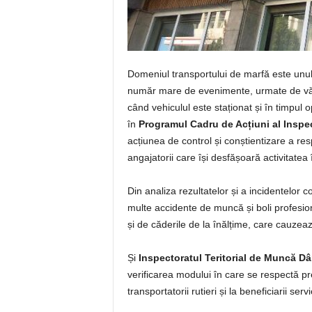
Domeniul transportului de marfă este unul 
număr mare de evenimente, urmate de vătă
când vehiculul este staționat și în timpul
în
Programul Cadru de Acțiuni al Inspec
acțiunea de control și conștientizare a respo
angajatorii care își desfășoară activitatea 
Din analiza rezultatelor și a incidentelor 
multe accidente de muncă și boli profesi
și de căderile de la înălțime, care cauzeaz
Și
Inspectoratul Teritorial de Muncă D
verificarea modului în care se respectă pr
transportatorii rutieri și la beneficiarii serv