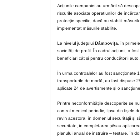
Acțiunile campaniei au urmărit să descoper
riscurile asociate operațiunilor de încărc
protecție specific, dacă au stabilit măsuri
implementat măsurile stabilite.
La nivelul județului
Dâmbovița
, în primele
societăți de profil. În cadrul acțiunii, a fo
beneficiari cât și pentru conducătorii auto.
În urma controalelor au fost sancționate 1
transporturile de marfă, au fost dispuse 2
aplicate 24 de avertismente și o sancțiune
Printre neconformitățile descoperite se n
control medical periodic, lipsa din fișele de 
revin acestora, în domeniul securității și s
securitate, in completarea și/sau aplicare
planului anual de instruire – testare, în 