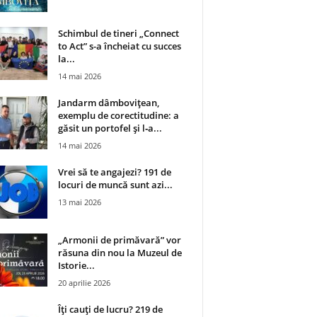
Schimbul de tineri „Connect
to Act” s-a încheiat cu succes
la...
14 mai 2026
Jandarm dâmbovițean,
exemplu de corectitudine: a
găsit un portofel și l‑a...
14 mai 2026
Vrei să te angajezi? 191 de
locuri de muncă sunt azi...
13 mai 2026
„Armonii de primăvară” vor
răsuna din nou la Muzeul de
Istorie...
20 aprilie 2026
Îți cauți de lucru? 219 de