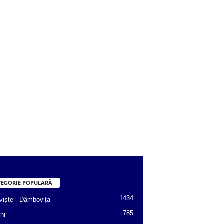
TEGORIE POPULARĂ
1434
viște - Dâmbovița
785
ni