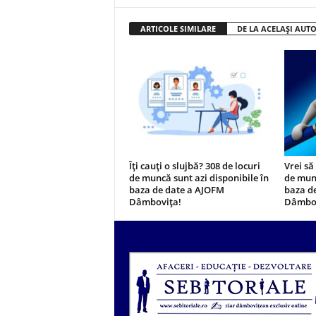
ARTICOLE SIMILARE
DE LA ACELAȘI AUT
Îți cauți o slujbă? 308 de locuri
Vrei să
de muncă sunt azi disponibile în
de munc
baza de date a AJOFM
baza d
Dâmbovița!
Dâmbov