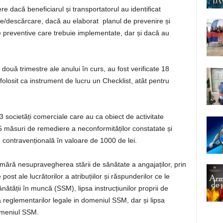
e dacă beneficiarul și transportatorul au identificat
are/descărcare, dacă au elaborat planul de prevenire și
le preventive care trebuie implementate, dar și dacă au
 două trimestre ale anului în curs, au fost verificate 18
st folosit ca instrument de lucru un Checklist, atât pentru
3 societăți comerciale care au ca obiect de activitate
5 măsuri de remediere a neconformităților constatate și
 contravențională în valoare de 1000 de lei.
umără nesupravegherea stării de sănătate a angajaților, prin
post ale lucrătorilor a atribuțiilor și răspunderilor ce le
ănătății în muncă (SSM), lipsa instrucțiunilor proprii de
a reglementarilor legale in domeniul SSM, dar și lipsa
domeniul SSM.