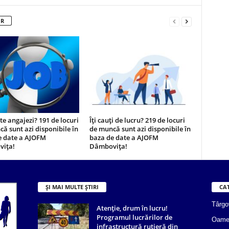
OR
 te angajezi? 191 de locuri
Îți cauți de lucru? 219 de locuri
ă sunt azi disponibile în
de muncă sunt azi disponibile în
e date a AJOFM
baza de date a AJOFM
ița!
Dâmbovița!
ȘI MAI MULTE ȘTIRI
CA
Târgo
Atenție, drum în lucru!
Programul lucrărilor de
Oame
infrastructură rutieră din