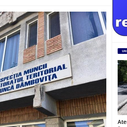
Ult
Ate