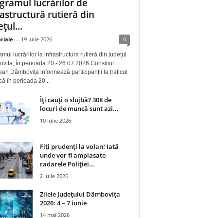
gramul lucrărilor de
rastructură rutieră din
țul...
riale
-
19 iulie 2026
0
mul lucrărilor la infrastructura rutieră din județul
ița, în perioada 20 - 26.07.2026 Consiliul
an Dâmboviţa informează participanţii la traficul
 că în perioada 20...
Îți cauți o slujbă? 308 de
locuri de muncă sunt azi...
10 iulie 2026
Fiți prudenți la volan! Iată
unde vor fi amplasate
radarele Poliției...
2 iulie 2026
Zilele Județului Dâmbovița
2026: 4 – 7 iunie
14 mai 2026