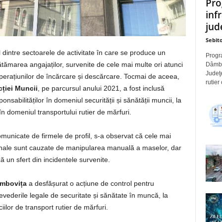
Pro
inf
jude
Sebito
dintre sectoarele de activitate în care se produce un
Progra
marea angajaților, survenite de cele mai multe ori atunci
Dâmbov
Judeţe
 operațiunilor de încărcare și descărcare. Tocmai de aceea,
rutier
ției Muncii
, pe parcursul anului 2021, a fost inclusă
nsabilităților în domeniul securității și sănătății muncii, la
în domeniul transportului rutier de mărfuri.
comunicate de firmele de profil, s-a observat că cele mai
onale sunt cauzate de manipularea manuală a maselor, dar
ă un sfert din incidentele survenite.
âmbovița
a desfășurat o acțiune de control pentru
evederile legale de securitate și sănătate în muncă, la
iciilor de transport rutier de mărfuri.