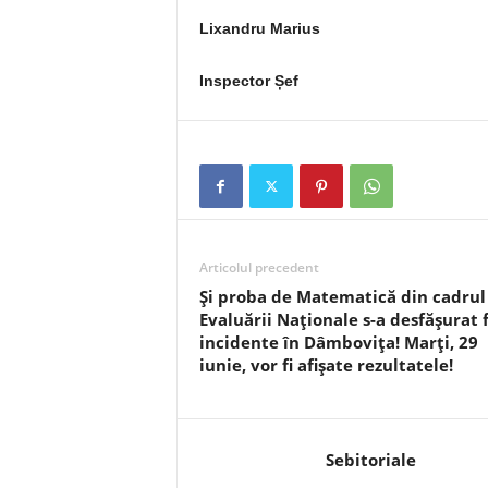
Lixandru Marius
Inspector Șef
Articolul precedent
Și proba de Matematică din cadrul
Evaluării Naționale s-a desfășurat 
incidente în Dâmbovița! Marți, 29
iunie, vor fi afișate rezultatele!
Sebitoriale