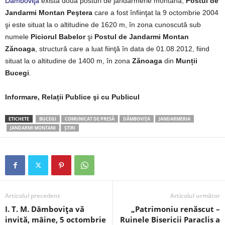
Dâmboviţa
există două posturi de jandarmerie montană,
Postul de
Jandarmi Montan Peştera
care a fost înfiinţat la 9 octombrie 2004
şi este situat la o altitudine de 1620 m, în zona cunoscută sub
numele
Piciorul Babelor
şi
Postul de Jandarmi Montan
Zănoaga
, structură care a luat fiinţă în data de 01.08.2012, fiind
situat la o altitudine de 1400 m, în zona
Zănoaga
din
Munții
Bucegi
.
Informare, Relații Publice şi cu Publicul
ETICHETE
BUCEGI
COMUNICAT DE PRESĂ
DÂMBOVIȚA
JANDARMERIA
JANDARMI MONTANI
ȘTIRI
Articolul precedent
Articolul următor
I. T. M. Dâmbovița vă
„Patrimoniu renăscut –
invită, mâine, 5 octombrie
Ruinele Bisericii Paraclis a