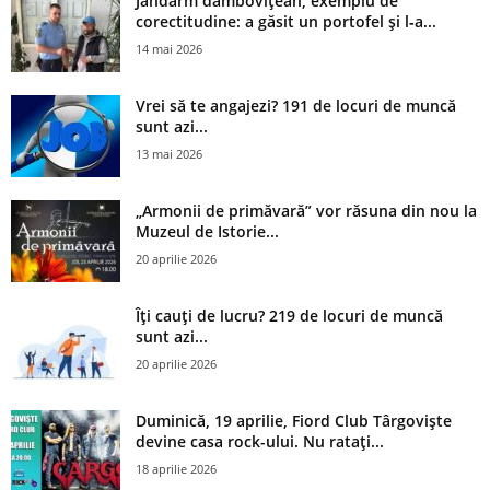
Jandarm dâmbovițean, exemplu de
corectitudine: a găsit un portofel și l‑a...
14 mai 2026
Vrei să te angajezi? 191 de locuri de muncă
sunt azi...
13 mai 2026
„Armonii de primăvară” vor răsuna din nou la
Muzeul de Istorie...
20 aprilie 2026
Îți cauți de lucru? 219 de locuri de muncă
sunt azi...
20 aprilie 2026
Duminică, 19 aprilie, Fiord Club Târgoviște
devine casa rock-ului. Nu ratați...
18 aprilie 2026