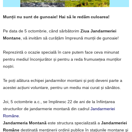
Munții nu sunt de gunoaie! Hai să le redăm culoarea!
Pe data de 5 octombrie, când sărbătorim
Ziua Jandarmeriei
Montane
, vă invităm să curățăm împreună munții de gunoaie!
Reprezintă o ocazie specială în care putem face ceva minunat
pentru mediul înconjurător și pentru a reda frumusețea munților
noștri.
Te poți alătura echipei jandarmilor montani și poți deveni parte a
acestei acțiuni voluntare, pentru un mediu mai curat și sănătos.
Joi, 5 octombrie a.c., se împlinesc 22 de ani de la înființarea
structurilor de jandarmerie montană din cadrul
Jandarmeriei
Române
.
Jandarmeria Montană
este structura specializată a
Jandarmeriei
Române
destinată menţinerii ordinii publice în staţiunile montane şi