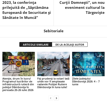
2023, la conferința
Curții Domnești”, un nou
prilejuită de „Săptămâna
eveniment cultural la
Europeană de Securitate și
Târgoviște
Sănătate în Muncă”
Sebitoriale
ARTICOLE SIMILARE
DE LA ACELAȘI AUTOR
Atenție, drum în lucru!
Fiți prudenți la volan! Iată
Zilele Județului
Programul lucrărilor de
unde vor fi amplasate
Dâmbovița 2026: 4 – 7
infrastructură rutieră din
radarele Poliției Rutiere
iunie
județul Dâmbovița în
Dâmbovița în luna iulie!
perioada 20-26 iulie 2026