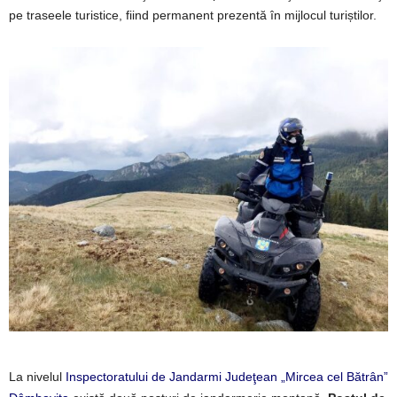
pe traseele turistice, fiind permanent prezentă în mijlocul turiștilor.
La nivelul
Inspectoratului de Jandarmi Judeţean „Mircea cel Bătrân”