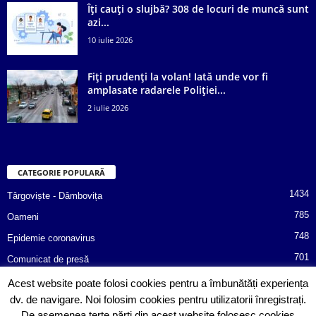
Îți cauți o slujbă? 308 de locuri de muncă sunt
azi...
10 iulie 2026
Fiți prudenți la volan! Iată unde vor fi
amplasate radarele Poliției...
2 iulie 2026
CATEGORIE POPULARĂ
1434
Târgoviște - Dâmbovița
785
Oameni
748
Epidemie coronavirus
701
Comunicat de presă
487
Afaceri
Acest website poate folosi cookies pentru a îmbunătăți experiența
dv. de navigare. Noi folosim cookies pentru utilizatorii înregistrați.
366
Poliția informează!
De asemenea terțe părți din acest website folosesc cookies