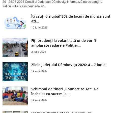
20 - 26.07.2026 Consiliul Judeţean Dâmboviţa informează participanţii la
traficul rutier că în perioada 20...
Îți cauți o slujbă? 308 de locuri de muncă sunt
azi...
10 iulie 2026
Fiți prudenți la volan! Iată unde vor fi
amplasate radarele Poliției...
2 iulie 2026
Zilele Județului Dâmbovița 2026: 4 – 7 iunie
14 mai 2026
Schimbul de tineri „Connect to Act” s-a
încheiat cu succes la...
14 mai 2026