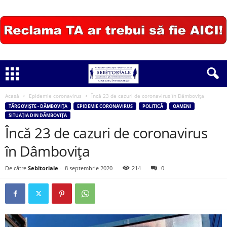
Acasă
Epidemie coronavirus
Încă 23 de cazuri de coronavirus în Dâmbovița
TÂRGOVIȘTE - DÂMBOVIȚA
EPIDEMIE CORONAVIRUS
POLITICĂ
OAMENI
SITUAȚIA DIN DÂMBOVIȚA
Încă 23 de cazuri de coronavirus
în Dâmbovița
De către
Sebitoriale
-
8 septembrie 2020
214
0