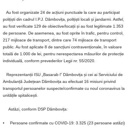
Au fost organizate 24 de acțiuni punctuale la care au participat
polițiști din cadrul I.P.J. Dâmbovița, polițiști locali și jandarmi. Astfel,
au fost verificate 129 de obiective/locații și au fost legitimate 1.353
de persoane. De asemenea, au fost oprite în trafic, pentru control,
217 mijloace de transport, dintre care 74 mijloace de transport
public. Au fost aplicate 8 de sancțiuni contravenționale, în valoare
totală de 1.000 de lei, pentru nerespectarea măsurilor de protecție
individuală, conform prevederilor Legii nr. 55/2020.
Reprezentanții ISU „Basarab l” Dâmbovița și cei ai Serviciului de
Ambulanță Județean Dâmbovița au efectuat 16 misiuni privind
transportul persoanelor suspecte/confirmate cu noul coronavirus la
unitățile spitalicești.
Astăzi, conform DSP Dâmbovița:
• Persoane confirmate cu COVID-19: 3.325 (23 persoane astăzi)