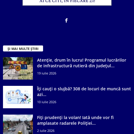
ȘI MAI MULTE ȘTIRI
Atenție, drum în lucru! Programul lucrărilor
de infrastructură rutieră din județul...
19 iulie 2026
Îți cauți o slujbă? 308 de locuri de muncă sunt
azi...
10 iulie 2026
Fiți prudenți la volan! Iată unde vor fi
amplasate radarele Poliției...
2 iulie 2026