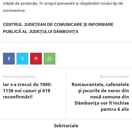
măștii de protecție, în scopul prevenirii și răspândirii noului tip de
coronavirus.
CENTRUL JUDEȚEAN DE COMUNICARE ȘI INFORMARE
PUBLICĂ AL JUDEȚULUI DÂMBOVIȚA
Articolul precedent
Articolul următor
Iar s-a trecut de 1000:
Restaurantele, cafenelele
1136 noi cazuri și 618
și jocurile de noroc din
reconfirmări!
nouă comune din
Dâmbovița vor fi închise
pentru 6 zile
Sebitoriale