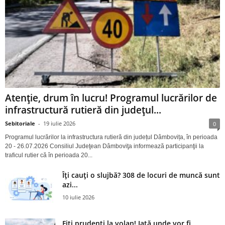
Atenție, drum în lucru! Programul lucrărilor de
infrastructură rutieră din județul...
Sebitoriale
-
19 iulie 2026
0
Programul lucrărilor la infrastructura rutieră din județul Dâmbovița, în perioada
20 - 26.07.2026 Consiliul Judeţean Dâmboviţa informează participanţii la
traficul rutier că în perioada 20...
Îți cauți o slujbă? 308 de locuri de muncă sunt
azi...
10 iulie 2026
Fiți prudenți la volan! Iată unde vor fi