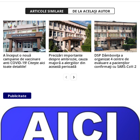
ARTICOLE SIMILARE
DE LA ACELAȘI AUTOR
A început o nouă
Precizări importante
DSP Dâmbovița a
campanie de vaccinare
despre ambrozie, cauza
organizat 4 centre de
anti COVID-19! Citește aici
majoră a alergiilor din
evaluare a pacienților
toate detaliile!
această perioadă
confirmați cu SARS-CoV-2
Publicitate