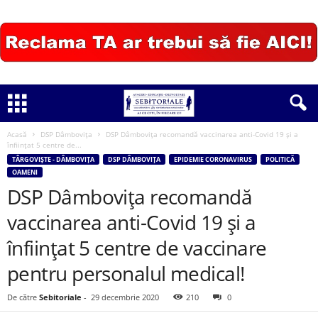
Acasă
DSP Dâmbovița
DSP Dâmbovița recomandă vaccinarea anti-Covid 19 și a
înființat 5 centre de...
TÂRGOVIȘTE - DÂMBOVIȚA
DSP DÂMBOVIȚA
EPIDEMIE CORONAVIRUS
POLITICĂ
OAMENI
DSP Dâmbovița recomandă
vaccinarea anti-Covid 19 și a
înființat 5 centre de vaccinare
pentru personalul medical!
De către
Sebitoriale
-
29 decembrie 2020
210
0