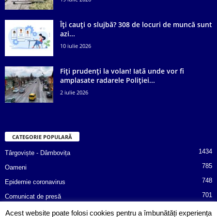
Îți cauți o slujbă? 308 de locuri de muncă sunt
azi...
10 iulie 2026
Fiți prudenți la volan! Iată unde vor fi
amplasate radarele Poliției...
2 iulie 2026
CATEGORIE POPULARĂ
1434
Târgoviște - Dâmbovița
785
Oameni
748
Epidemie coronavirus
701
Comunicat de presă
487
Afaceri
Acest website poate folosi cookies pentru a îmbunătăți experiența