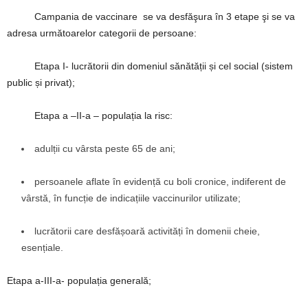
Campania de vaccinare se va desfăşura în 3 etape şi se va
adresa următoarelor categorii de persoane:
Etapa I- lucrătorii din domeniul sănătății și cel social (sistem
public și privat);
Etapa a –II-a – populația la risc:
adulții cu vârsta peste 65 de ani;
persoanele aflate în evidență cu boli cronice, indiferent de
vârstă, în funcție de indicațiile vaccinurilor utilizate;
lucrătorii care desfășoară activități în domenii cheie,
esențiale.
Etapa a-III-a- populația generală;