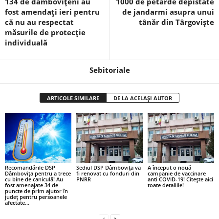
134 de dâmbovițeni au
1000 de petarde depistate
fost amendați ieri pentru
de jandarmi asupra unui
că nu au respectat
tânăr din Târgoviște
măsurile de protecție
individuală
Sebitoriale
ARTICOLE SIMILARE
DE LA ACELAȘI AUTOR
Recomandările DSP
Sediul DSP Dâmbovița va
A început o nouă
Dâmbovița pentru a trece
fi renovat cu fonduri din
campanie de vaccinare
cu bine de caniculă! Au
PNRR
anti COVID-19! Citește aici
fost amenajate 34 de
toate detaliile!
puncte de prim ajutor în
județ pentru persoanele
afectate...