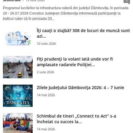
0
Programul lucrărilor la infrastructura rutieră din județul Dâmbovița, în perioada
20 - 26.07.2026 Consiliul Judeţean Dâmboviţa informează participanţii la
traficul rutier că în perioada 20...
Îți cauți o slujbă? 308 de locuri de muncă sunt
azi...
10 iulie 2026
Fiți prudenți la volan! Iată unde vor fi
amplasate radarele Poliției...
2 iulie 2026
Zilele Județului Dâmbovița 2026: 4 – 7 iunie
14 mai 2026
Schimbul de tineri „Connect to Act” s-a
încheiat cu succes la...
14 mai 2026