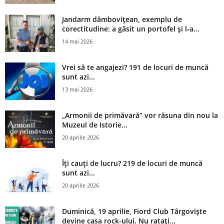
Jandarm dâmbovițean, exemplu de
corectitudine: a găsit un portofel și l‑a...
14 mai 2026
Vrei să te angajezi? 191 de locuri de muncă
sunt azi...
13 mai 2026
„Armonii de primăvară” vor răsuna din nou la
Muzeul de Istorie...
20 aprilie 2026
Îți cauți de lucru? 219 de locuri de muncă
sunt azi...
20 aprilie 2026
Duminică, 19 aprilie, Fiord Club Târgoviște
devine casa rock-ului. Nu ratați...