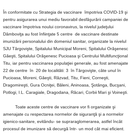
În conformitate cu Strategia de vaccinare împotriva COVID-19 şi
pentru asigurarea unui mediu favorabil desfăşurării campaniei de
vaccinare împotriva noului coronavirus, la nivelul judeţului
Dâmboviţa au fost înfiinţate 5 centre de vaccinare destinate
imunizării personalului din domeniul sanitar, organizate la nivelul
SJU Târgovişte, Spitalului Municipal Moreni, Spitalului Orăşenesc
Găeşti, Spitalului Orăşenesc Pucioasa şi Centrului Multifuncţional
Titu, iar pentru vaccinarea populaţiei generale, au fost amenajate
22 de centre în 20 de localităti: 3 în Târgovişte, câte unul în
Pucioasa, Moreni, Găeşti, Răzvad, Titu, Fieni, Corneşti,
Dragomireşti, Gura Ocniţei, Băleni, Aninoasa, Şotânga, Bucşani,
Potlogi, I.L. Caragiale, Dragodana, Răcari, Corbii Mari şi Voineşti.
Toate aceste centre de vaccinare vor fi organizate şi
amenajate cu respectarea normelor de siguranţă şi a normelor
igienico-sanitare, evitându- se supraraglomerarea, astfel încât
procesul de imunizare să decurgă într- un mod cât mai eficient.