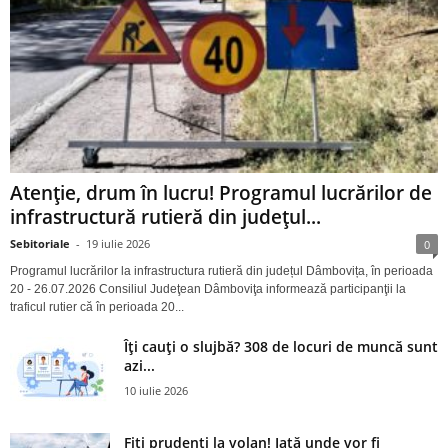
Atenție, drum în lucru! Programul lucrărilor de
infrastructură rutieră din județul...
Sebitoriale
-
19 iulie 2026
0
Programul lucrărilor la infrastructura rutieră din județul Dâmbovița, în perioada
20 - 26.07.2026 Consiliul Judeţean Dâmboviţa informează participanţii la
traficul rutier că în perioada 20...
Îți cauți o slujbă? 308 de locuri de muncă sunt
azi...
10 iulie 2026
Fiți prudenți la volan! Iată unde vor fi