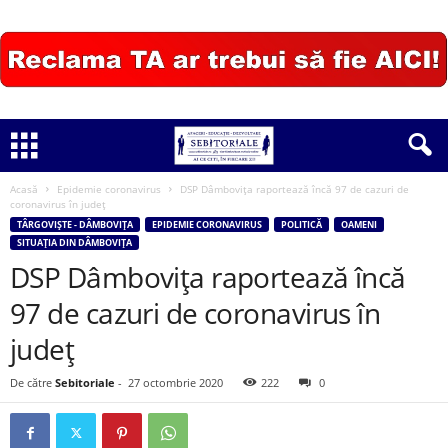
Acasă
Epidemie coronavirus
DSP Dâmbovița raportează încă 97 de cazuri de
coronavirus în județ
TÂRGOVIȘTE - DÂMBOVIȚA
EPIDEMIE CORONAVIRUS
POLITICĂ
OAMENI
SITUAȚIA DIN DÂMBOVIȚA
DSP Dâmbovița raportează încă
97 de cazuri de coronavirus în
județ
De către
Sebitoriale
-
27 octombrie 2020
222
0