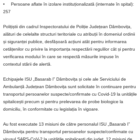
• Persoane aflate în izolare instituționalizată (internate în spital):
257
Polițiștii din cadrul Inspectoratului de Poliție Județean Dâmbovița,
alături de celelalte structuri teritoriale cu atribuții în domeniul ordinii
și siguranței publice, desfășoară acțiuni atât pentru informarea
cetățenilor cu privire la importanța respectării regulilor cât și pentru
verificarea modului în care se respectă măsurile impuse în
contextul stării de alertă.
Echipajele ISU „Basarab l” Dâmbovița și cele ale Serviciului de
Ambulanță Județean Dâmbovița sunt solicitate în continuare pentru
transportul persoanelor suspecte/confirmate cu Covid-19 la unitățile
spitalicești precum și pentru prelevarea de probe biologice la
domiciliu, în conformitate cu legislația în vigoare.
Au fost executate 13 misiuni de către personalul ISU „Basarab I”
Dâmbovița pentru transportul persoanelor suspecte/confirmate cu
virusul SARS-CoV-2 la unitățile spitalicești din județ, 12 misiuni de