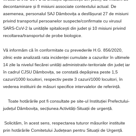
decontaminare și 8 misiuni associate contextului actual. De
asemenea, personalul SAJ Dâmbovița a desfășurat 27 de misiuni
privind transportul persoanelor suspecte/confirmate cu virusul
SARS-CoV-2 la unitățile spitalicești din judet și 10 misiuni privind
recoltarea/transportul de probe biologice.
Vă informăm că în conformitate cu prevederile H.G. 856/2020,
zilnic este analizată rata incidenței cumulate a cazurilor în ultimele
14 zile la nivelul fiecărei unități administrativ-teritoriale din județ iar
în cadrul CJSU Dâmbovița, se constată depășirea peste 1,5
cazuri/1000 locuitori, respectiv peste 3 cazuri/1000 locuitori, în
vederea instituirii de măsuri specifice intervalelor de referință.
Toate hotărârile pot fi consultate pe site-ul Instituției Prefectului-
județul Dâmbovița, secțiunea Activități-Situații de urgență.
Solicităm, în acest sens, respectarea tuturor măsurilor instituite
prin hotărârile Comitetului Județean pentru Situații de Urgență.