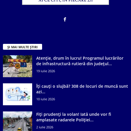
ȘI MAI MULTE ȘTIRI
Atenție, drum în lucru! Programul lucrărilor
de infrastructură rutieră din județul...
19 iulie 2026
Îți cauți o slujbă? 308 de locuri de muncă sunt
azi...
10 iulie 2026
Fiți prudenți la volan! Iată unde vor fi
amplasate radarele Poliției...
2 iulie 2026