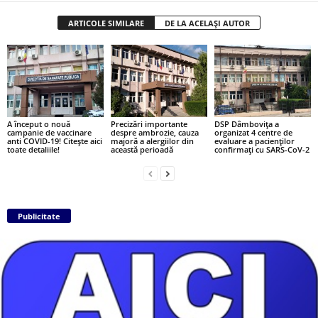
ARTICOLE SIMILARE
DE LA ACELAȘI AUTOR
A început o nouă
Precizări importante
DSP Dâmbovița a
campanie de vaccinare
despre ambrozie, cauza
organizat 4 centre de
anti COVID-19! Citește aici
majoră a alergiilor din
evaluare a pacienților
toate detaliile!
această perioadă
confirmați cu SARS-CoV-2
Publicitate