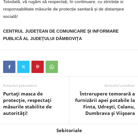
Totodată, vă rugăm să respectați, în continuare, cu strictețe si
responsabilitate măsurile de protecție sanitară și de distanțare
socială!
CENTRUL JUDEȚEAN DE COMUNICARE ȘI INFORMARE
PUBLICĂ AL JUDEȚULUI DÂMBOVIȚA
Articolul precedent
Articolul următor
Purtați masca de
Întrerupere temorară a
protecție, respectați
furnizării apei potabile la
măsurile stabilite de
Finta, Udrești, Colanu,
autorități!
Dumbrava și Viișoara
Sebitoriale