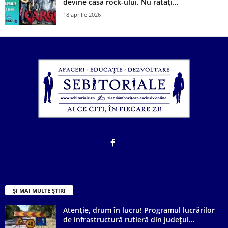
devine casa rock-ului. Nu ratați...
18 aprilie 2026
ȘI MAI MULTE ȘTIRI
Atenție, drum în lucru! Programul lucrărilor
de infrastructură rutieră din județul...