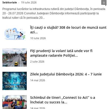
Sebitoriale
-
19 iulie 2026
0
Programul lucrărilor la infrastructura rutieră din județul Dâmbovița, în perioada
20 - 26.07.2026 Consiliul Judeţean Dâmboviţa informează participanţii la
traficul rutier că în perioada 20...
Îți cauți o slujbă? 308 de locuri de muncă sunt
azi...
10 iulie 2026
Fiți prudenți la volan! Iată unde vor fi
amplasate radarele Poliției...
2 iulie 2026
Zilele Județului Dâmbovița 2026: 4 – 7 iunie
14 mai 2026
Schimbul de tineri „Connect to Act” s-a
încheiat cu succes la...
14 mai 2026