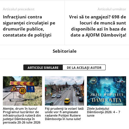
Articolul precedent
Articolul următor
Infracțiuni contra
Vrei să te angajezi? 698 de
siguranței circulației pe
locuri de muncă sunt
drumurile publice,
disponibile azi în baza de
constatate de polițiști
date a AJOFM Dâmbovița!
Sebitoriale
ARTICOLE SIMILARE
DE LA ACELAȘI AUTOR
Atenție, drum în lucru!
Fiți prudenți la volan! Iată
Zilele Județului
Programul lucrărilor de
unde vor fi amplasate
Dâmbovița 2026: 4 – 7
infrastructură rutieră din
radarele Poliției Rutiere
iunie
județul Dâmbovița în
Dâmbovița în luna iulie!
perioada 20-26 iulie 2026