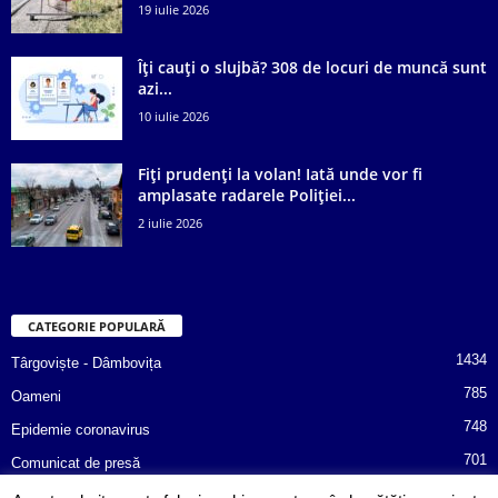
19 iulie 2026
Îți cauți o slujbă? 308 de locuri de muncă sunt
azi...
10 iulie 2026
Fiți prudenți la volan! Iată unde vor fi
amplasate radarele Poliției...
2 iulie 2026
CATEGORIE POPULARĂ
1434
Târgoviște - Dâmbovița
785
Oameni
748
Epidemie coronavirus
701
Comunicat de presă
487
Afaceri