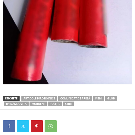
ETICHETE
ARTICOLE PIROTEHNICE
COMUNICAT DE PRESĂ
FIENI
GLOD
IPJ DÂMBOVIȚA
MOROENI
POLIȚIE
ȘTIRI