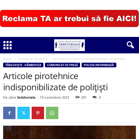
Acasă
Comunicat de presă
Articole pirotehnice indisponibilizate de polițiști
TÂRGOVIȘTE - DÂMBOVIȚA
COMUNICAT DE PRESĂ
POLIȚIA INFORMEAZĂ!
Articole pirotehnice
indisponibilizate de polițiști
De către
Sebitoriale
-
19 noiembrie 2023
291
0