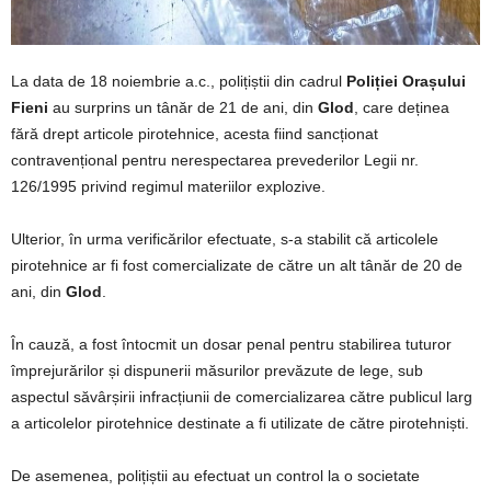
La data de 18 noiembrie a.c., polițiștii din cadrul
Poliției Orașului
Fieni
au surprins un tânăr de 21 de ani, din
Glod
, care deținea
fără drept articole pirotehnice, acesta fiind sancționat
contravențional pentru nerespectarea prevederilor Legii nr.
126/1995 privind regimul materiilor explozive.
Ulterior, în urma verificărilor efectuate, s-a stabilit că articolele
pirotehnice ar fi fost comercializate de către un alt tânăr de 20 de
ani, din
Glod
.
În cauză, a fost întocmit un dosar penal pentru stabilirea tuturor
împrejurărilor și dispunerii măsurilor prevăzute de lege, sub
aspectul săvârșirii infracțiunii de comercializarea către publicul larg
a articolelor pirotehnice destinate a fi utilizate de către pirotehniști.
De asemenea, polițiștii au efectuat un control la o societate