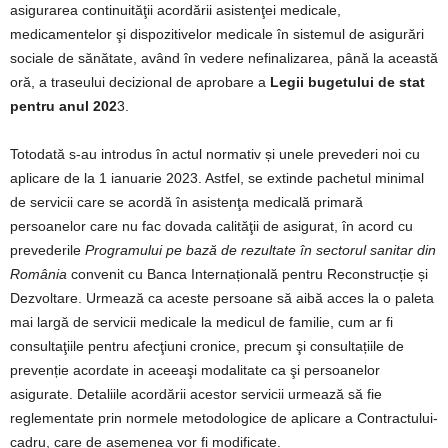
asigurarea continuităţii acordării asistenţei medicale,
medicamentelor şi dispozitivelor medicale în sistemul de asigurări
sociale de sănătate, având în vedere nefinalizarea, până la această
oră, a traseului decizional de aprobare a
Legii bugetului de stat
pentru anul 202
3.
Totodată s-au introdus în actul normativ și unele prevederi noi cu
aplicare de la 1 ianuarie 2023. Astfel, se extinde pachetul minimal
de servicii care se acordă în asistenţa medicală primară
persoanelor care nu fac dovada calităţii de asigurat, în acord cu
prevederile
Programului pe bază de rezultate în sectorul sanitar din
România
convenit cu Banca Internațională pentru Reconstrucție și
Dezvoltare. Urmează ca aceste persoane să aibă acces la o paleta
mai largă de servicii medicale la medicul de familie, cum ar fi
consultaţiile pentru afecţiuni cronice, precum şi consultațiile de
prevenție acordate in aceeaşi modalitate ca şi persoanelor
asigurate. Detaliile acordării acestor servicii urmează să fie
reglementate prin normele metodologice de aplicare a Contractului-
cadru, care de asemenea vor fi modificate.