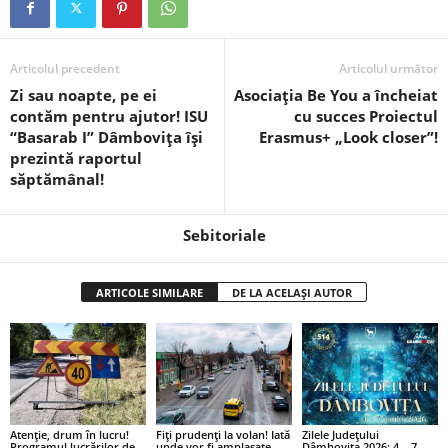
Articolul precedent
Articolul următor
Zi sau noapte, pe ei
Asociația Be You a încheiat
contăm pentru ajutor! ISU
cu succes Proiectul
“Basarab I” Dâmboviţa își
Erasmus+ „Look closer”!
prezintă raportul
săptămânal!
Sebitoriale
ARTICOLE SIMILARE
DE LA ACELAȘI AUTOR
Atenție, drum în lucru!
Fiți prudenți la volan! Iată
Zilele Județului
Programul lucrărilor de
unde vor fi amplasate
Dâmbovița 2026: 4 – 7