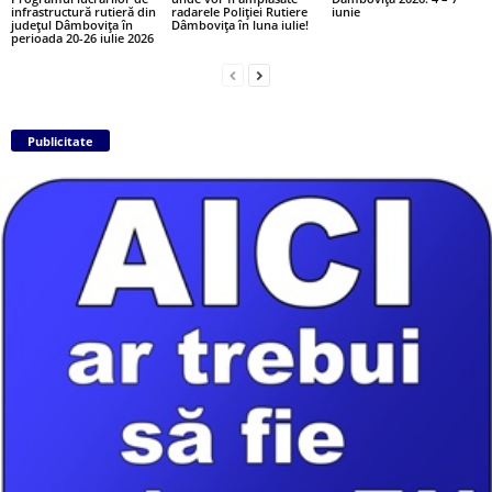
infrastructură rutieră din
radarele Poliției Rutiere
iunie
județul Dâmbovița în
Dâmbovița în luna iulie!
perioada 20-26 iulie 2026
Publicitate