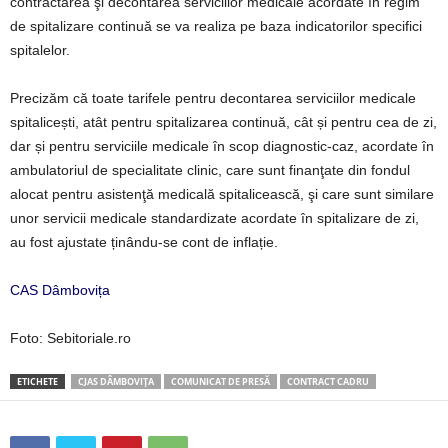
contractarea şi decontarea serviciilor medicale acordate în regim
de spitalizare continuă se va realiza pe baza indicatorilor specifici
spitalelor.
Precizăm că toate tarifele pentru decontarea serviciilor medicale
spitalicești, atât pentru spitalizarea continuă, cât și pentru cea de zi,
dar și pentru serviciile medicale în scop diagnostic-caz, acordate în
ambulatoriul de specialitate clinic, care sunt finanţate din fondul
alocat pentru asistenţă medicală spitalicească, şi care sunt similare
unor servicii medicale standardizate acordate în spitalizare de zi,
au fost ajustate ținându-se cont de inflație.
CAS Dâmbovița
Foto: Sebitoriale.ro
ETICHETE
CJAS DÂMBOVIȚA
COMUNICAT DE PRESĂ
CONTRACT CADRU