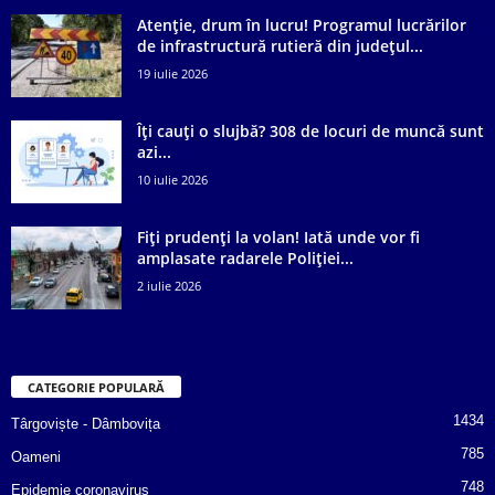
Atenție, drum în lucru! Programul lucrărilor
de infrastructură rutieră din județul...
19 iulie 2026
Îți cauți o slujbă? 308 de locuri de muncă sunt
azi...
10 iulie 2026
Fiți prudenți la volan! Iată unde vor fi
amplasate radarele Poliției...
2 iulie 2026
CATEGORIE POPULARĂ
1434
Târgoviște - Dâmbovița
785
Oameni
748
Epidemie coronavirus