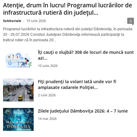
Atenție, drum în lucru! Programul lucrărilor de
infrastructură rutieră din județul...
Sebitoriale
-
19 iulie 2026
0
Programul lucrărilor la infrastructura rutieră din județul Dâmbovița, în perioada
20 - 26.07.2026 Consiliul Judeţean Dâmboviţa informează participanţii la
traficul rutier că în perioada 20...
Îți cauți o slujbă? 308 de locuri de muncă sunt
azi...
10 iulie 2026
Fiți prudenți la volan! Iată unde vor fi
amplasate radarele Poliției...
2 iulie 2026
Zilele Județului Dâmbovița 2026: 4 – 7 iunie
14 mai 2026