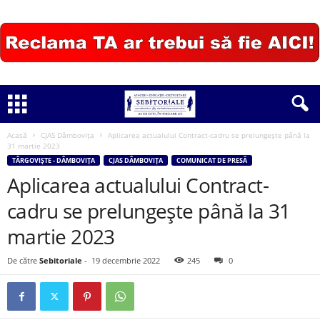
Acasă
CJAS Dâmbovița
Aplicarea actualului Contract-cadru se prelungește până la
31 martie 2023
TÂRGOVIȘTE - DÂMBOVIȚA
CJAS DÂMBOVIȚA
COMUNICAT DE PRESĂ
Aplicarea actualului Contract-
cadru se prelungește până la 31
martie 2023
De către
Sebitoriale
-
19 decembrie 2022
245
0