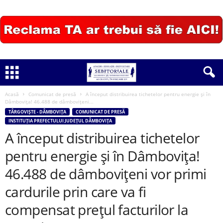
Acasă
Comunicat de presă
A început distribuirea tichetelor pentru energie și în
Dâmbovița! 46.488 de dâmbovițeni...
TÂRGOVIȘTE - DÂMBOVIȚA
COMUNICAT DE PRESĂ
INSTITUȚIA PREFECTULUI JUDEȚUL DÂMBOVIȚA
A început distribuirea tichetelor
pentru energie și în Dâmbovița!
46.488 de dâmbovițeni vor primi
cardurile prin care va fi
compensat prețul facturilor la