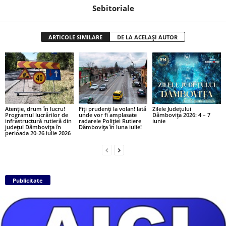
Sebitoriale
ARTICOLE SIMILARE
DE LA ACELAȘI AUTOR
Atenție, drum în lucru!
Fiți prudenți la volan! Iată
Zilele Județului
Programul lucrărilor de
unde vor fi amplasate
Dâmbovița 2026: 4 – 7
infrastructură rutieră din
radarele Poliției Rutiere
iunie
județul Dâmbovița în
Dâmbovița în luna iulie!
perioada 20-26 iulie 2026
Publicitate