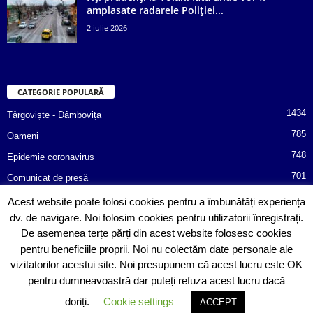
amplasate radarele Poliției...
2 iulie 2026
CATEGORIE POPULARĂ
1434
Târgoviște - Dâmbovița
785
Oameni
748
Epidemie coronavirus
701
Comunicat de presă
487
Afaceri
Acest website poate folosi cookies pentru a îmbunătăți experiența
dv. de navigare. Noi folosim cookies pentru utilizatorii înregistrați.
366
Poliția informează!
De asemenea terțe părți din acest website folosesc cookies
352
Consiliul Județean Dâmbovița
pentru beneficiile proprii. Noi nu colectăm date personale ale
vizitatorilor acestui site. Noi presupunem că acest lucru este OK
pentru dumneavoastră dar puteți refuza acest lucru dacă
doriți.
Cookie settings
ACCEPT
© Copyright 2020 Sebitoriale.ro. All rights reserved. Powered by
SinergoData
.