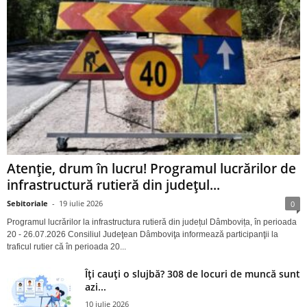
Atenție, drum în lucru! Programul lucrărilor de
infrastructură rutieră din județul...
Sebitoriale
-
19 iulie 2026
0
Programul lucrărilor la infrastructura rutieră din județul Dâmbovița, în perioada
20 - 26.07.2026 Consiliul Judeţean Dâmboviţa informează participanţii la
traficul rutier că în perioada 20...
Îți cauți o slujbă? 308 de locuri de muncă sunt
azi...
10 iulie 2026