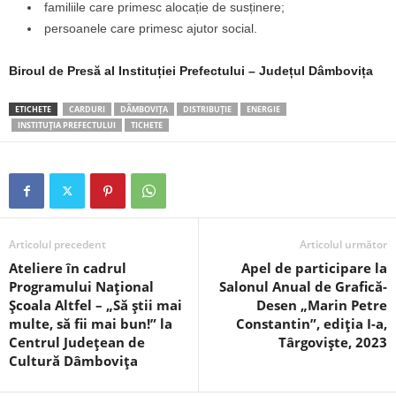
familiile care primesc alocație de susținere;
persoanele care primesc ajutor social.
Biroul de Presă al Instituției Prefectului – Județul Dâmbovița
ETICHETE
CARDURI
DÂMBOVIȚA
DISTRIBUȚIE
ENERGIE
INSTITUȚIA PREFECTULUI
TICHETE
Articolul precedent
Articolul următor
Ateliere în cadrul
Apel de participare la
Programului Național
Salonul Anual de Grafică-
Școala Altfel – „Să știi mai
Desen „Marin Petre
multe, să fii mai bun!” la
Constantin”, ediția I-a,
Centrul Județean de
Târgoviște, 2023
Cultură Dâmbovița