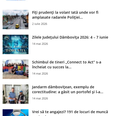
Fiți prudenți la volan! Iată unde vor fi
amplasate radarele Poliției...
2 iulie 2026
Zilele Județului Dâmbovița 2026: 4 – 7 iunie
14 mai 2026
Schimbul de tineri „Connect to Act” s-a
încheiat cu succes la...
14 mai 2026
Jandarm dâmbovițean, exemplu de
corectitudine: a găsit un portofel și l‑a...
14 mai 2026
Vrei să te angajezi? 191 de locuri de muncă