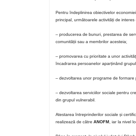
Pentru îndeplinirea obiectivelor economiei 
principal, următoarele activități de interes
– producerea de bunuri, prestarea de servi
comunității sau a membrilor acesteia;
– promovarea cu prioritate a unor activit
încadrarea persoanelor aparținând grupulu
– dezvoltarea unor programe de formare pr
– dezvoltarea serviciilor sociale pentru cr
din grupul vulnerabil.
Atestarea întreprinderilor sociale și certifi
realizează de către
ANOFM
, iar la nivel l