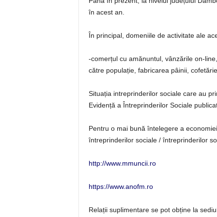
Pâna în prezent, la nivelul județului Dâmbo
în acest an.
În principal, domeniile de activitate ale ac
-comerțul cu amănuntul, vânzările on-line, in
către populație, fabricarea pâinii, cofetărie
Situația intreprinderilor sociale care au p
Evidență a Întreprinderilor Sociale public
Pentru o mai bună întelegere a economiei s
întreprinderilor sociale / întreprinderilor so
http://www.mmuncii.ro
https://www.anofm.ro
Relații suplimentare se pot obține la sediu