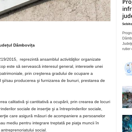
Pro
inf
jude
Sebito
Progra
Dâmbov
Judeţe
 județul Dâmbovița
rutier
219/2015, reprezintă ansamblul activităţilor organizate
cop este să servească interesul general, interesele unei
epatrimoniale, prin creşterea gradului de ocupare a
l şi/sau producerea şi furnizarea de bunuri, prestarea de
ea calitativă şi cantitativă a ocupării, prin crearea de locuri
derilor sociale de inserţie şi a întreprinderilor sociale,
nserţie care asigură măsuri de acompaniere a persoanelor
sau mediu pentru integrare treptată pe piaţa muncii în
antreprenoriatului social.