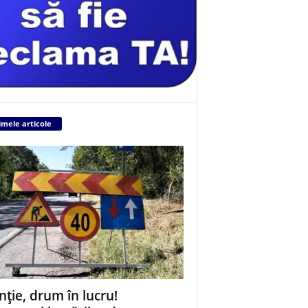
imele articole
nție, drum în lucru!