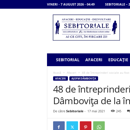
VINERI - 7 AUGUST 2026 - 04:49
SEBITORIALE –
S
e
b
i
t
o
r
i
SEBITORIAL
AFACERI
EDUCAȚIE
a
l
Acasă
Afaceri
48 de întreprinderi sociale au fost
e
AFACERI
AJOFM DÂMBOVIȚA
48 de întreprinderi
Dâmbovița de la în
De către
Sebitoriale
-
17 mai 2021
245