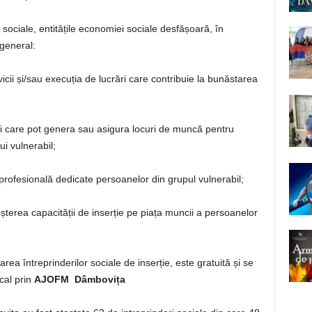
sociale, entitățile economiei sociale desfășoară, în
 general:
cii și/sau execuția de lucrări care contribuie la bunăstarea
ăți care pot genera sau asigura locuri de muncă pentru
i vulnerabil;
ofesională dedicate persoanelor din grupul vulnerabil;
eșterea capacității de inserție pe piața muncii a persoanelor
carea întreprinderilor sociale de inserție, este gratuită și se
ocal prin
AJOFM Dâmbovița