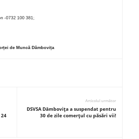
fon -0732 100 381;
orței de Muncă Dâmbovița
Articolul următor
DSVSA Dâmbovița a suspendat pentru
 24
30 de zile comerțul cu păsări vii!