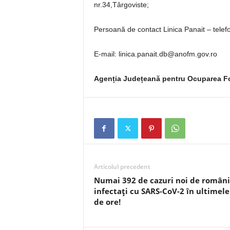
nr.34,Târgoviste;
Persoană de contact Linica Panait – tele
E-mail: linica.panait.db@anofm.gov.ro
Agenția Județeană pentru Ocuparea F
Articolul precedent
Numai 392 de cazuri noi de români
infectați cu SARS-CoV-2 în ultimele
de ore!