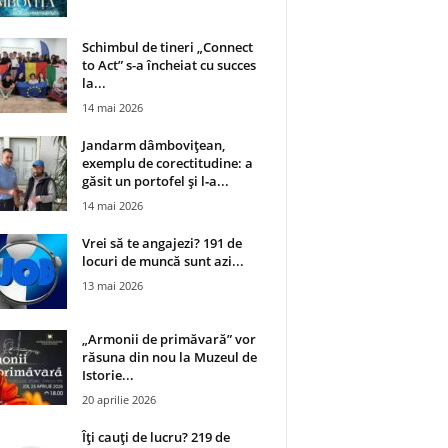
Schimbul de tineri „Connect
to Act” s-a încheiat cu succes
la...
14 mai 2026
Jandarm dâmbovițean,
exemplu de corectitudine: a
găsit un portofel și l‑a...
14 mai 2026
Vrei să te angajezi? 191 de
locuri de muncă sunt azi...
13 mai 2026
„Armonii de primăvară” vor
răsuna din nou la Muzeul de
Istorie...
20 aprilie 2026
Îți cauți de lucru? 219 de