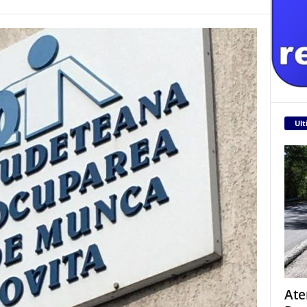
Ult
Ate