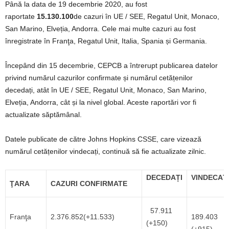
Până la data de 19 decembrie 2020, au fost
raportate
15.130.100
de cazuri în UE / SEE, Regatul Unit, Monaco,
San Marino, Elveția, Andorra. Cele mai multe cazuri au fost
înregistrate în Franţa, Regatul Unit, Italia, Spania și Germania.
Începând din 15 decembrie, CEPCB a întrerupt publicarea datelor
privind numărul cazurilor confirmate și numărul cetățenilor
decedați, atât în UE / SEE, Regatul Unit, Monaco, San Marino,
Elveția, Andorra, cât și la nivel global. Aceste raportări vor fi
actualizate săptămânal.
Datele publicate de către Johns Hopkins CSSE, care vizează
numărul cetățenilor vindecați, continuă să fie actualizate zilnic.
DECEDAȚI
VINDECA
Ţ
ŢARA
CAZURI CONFIRMATE
57.911
Franţa
2.376.852(+11.533)
189.40
(+150)