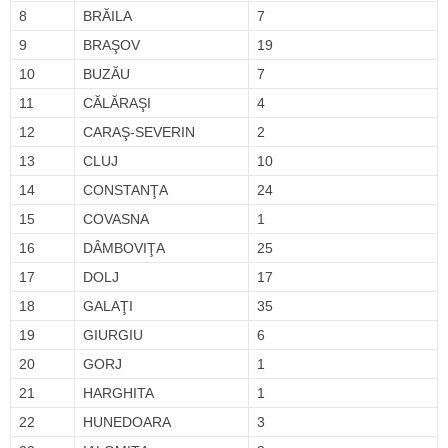
8
BRĂILA
7
9
BRAŞOV
19
10
BUZĂU
7
11
CĂLĂRAŞI
4
12
CARAŞ-SEVERIN
2
13
CLUJ
10
14
CONSTANŢA
24
15
COVASNA
1
16
DÂMBOVIŢA
25
17
DOLJ
17
18
GALAŢI
35
19
GIURGIU
6
20
GORJ
1
21
HARGHITA
1
22
HUNEDOARA
3