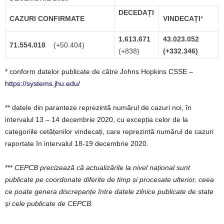
DECEDAȚI
CAZURI CONFIRMATE
VINDECAȚI
*
1.613.671
43.023.052
71.554.018
(+50.404)
(+838)
(+332.346)
* conform datelor publicate de către Johns Hopkins CSSE –
https://systems.jhu.edu/
** datele din paranteze reprezintă numărul de cazuri noi, în
intervalul 13 – 14 decembrie 2020, cu excepția celor de la
categoriile cetățenilor vindecați, care reprezintă numărul de cazuri
raportate în intervalul 18-19 decembrie 2020.
***
CEPCB precizează că actualizările la nivel național sunt
publicate pe coordonate diferite de timp și procesate ulterior, ceea
ce poate genera discrepanțe între datele zilnice publicate de state
și cele publicate de CEPCB.