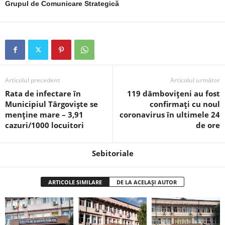
Grupul de Comunicare Strategică
Articolul precedent
Articolul următor
Rata de infectare în
119 dâmbovițeni au fost
Municipiul Târgoviște se
confirmați cu noul
menține mare – 3,91
coronavirus în ultimele 24
cazuri/1000 locuitori
de ore
Sebitoriale
ARTICOLE SIMILARE
DE LA ACELAȘI AUTOR