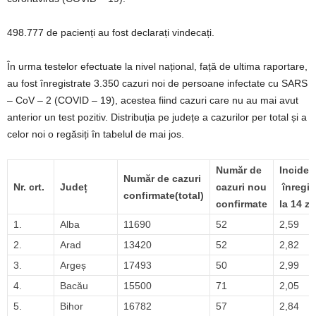
498.777 de pacienți au fost declarați vindecați.
În urma testelor efectuate la nivel național, față de ultima raportare,
au fost înregistrate 3.350 cazuri noi de persoane infectate cu SARS
– CoV – 2 (COVID – 19), acestea fiind cazuri care nu au mai avut
anterior un test pozitiv. Distribuția pe județe a cazurilor per total și a
celor noi o regăsiți în tabelul de mai jos.
Număr de
Inciden
Număr de cazuri
Nr. crt.
Județ
cazuri nou
înregis
confirmate(total)
confirmate
la 14 zi
1.
Alba
11690
52
2,59
2.
Arad
13420
52
2,82
3.
Argeș
17493
50
2,99
4.
Bacău
15500
71
2,05
5.
Bihor
16782
57
2,84