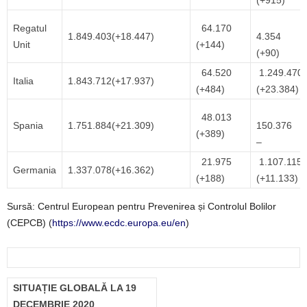
(+915)
Regatul
64.170
1.849.403(+18.447)
4.354
Unit
(+144)
(+90)
64.520
1.249.4
Italia
1.843.712(+17.937)
(+484)
(+23.384)
48.013
Spania
1.751.884(+21.309)
150.37
(+389)
–
21.975
1.107.11
Germania
1.337.078(+16.362)
(+188)
(+11.133)
Sursă: Centrul European pentru Prevenirea și Controlul Bolilor
(CEPCB) (
https://www.ecdc.europa.eu/en
)
SITUAȚIE GLOBALĂ LA 19
DECEMBRIE 2020