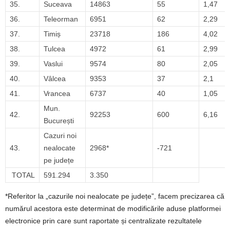
35.
Suceava
14863
55
1,47
36.
Teleorman
6951
62
2,29
37.
Timiș
23718
186
4,02
38.
Tulcea
4972
61
2,99
39.
Vaslui
9574
80
2,05
40.
Vâlcea
9353
37
2,1
41.
Vrancea
6737
40
1,05
Mun.
42.
92253
600
6,16
București
Cazuri noi
43.
nealocate
2968*
-721
pe județe
TOTAL
591.294
3.350
*Referitor la „cazurile noi nealocate pe județe”, facem precizarea că
numărul acestora este determinat de modificările aduse platformei
electronice prin care sunt raportate și centralizate rezultatele