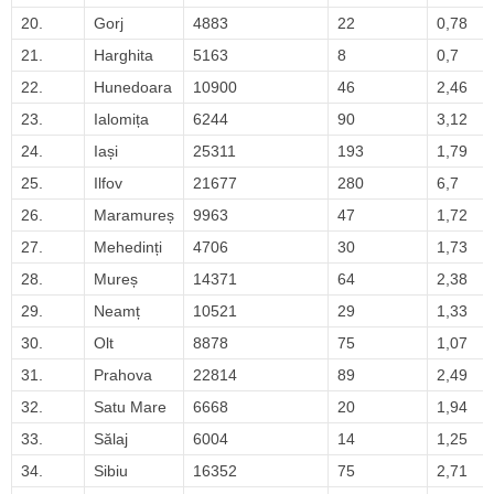
20.
Gorj
4883
22
0,78
21.
Harghita
5163
8
0,7
22.
Hunedoara
10900
46
2,46
23.
Ialomița
6244
90
3,12
24.
Iași
25311
193
1,79
25.
Ilfov
21677
280
6,7
26.
Maramureș
9963
47
1,72
27.
Mehedinți
4706
30
1,73
28.
Mureș
14371
64
2,38
29.
Neamț
10521
29
1,33
30.
Olt
8878
75
1,07
31.
Prahova
22814
89
2,49
32.
Satu Mare
6668
20
1,94
33.
Sălaj
6004
14
1,25
34.
Sibiu
16352
75
2,71