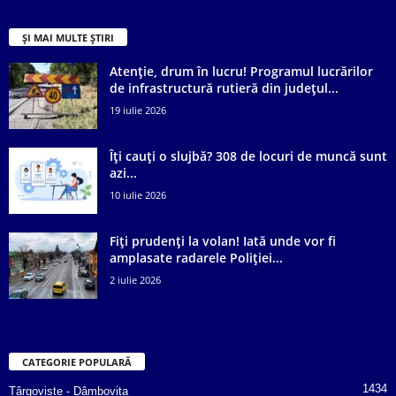
ȘI MAI MULTE ȘTIRI
Atenție, drum în lucru! Programul lucrărilor
de infrastructură rutieră din județul...
19 iulie 2026
Îți cauți o slujbă? 308 de locuri de muncă sunt
azi...
10 iulie 2026
Fiți prudenți la volan! Iată unde vor fi
amplasate radarele Poliției...
2 iulie 2026
CATEGORIE POPULARĂ
1434
Târgoviște - Dâmbovița