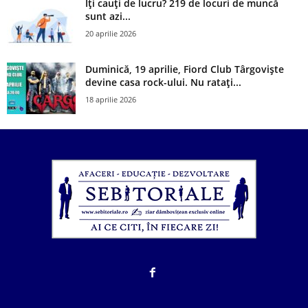
Îți cauți de lucru? 219 de locuri de muncă
sunt azi...
20 aprilie 2026
Duminică, 19 aprilie, Fiord Club Târgoviște
devine casa rock-ului. Nu ratați...
18 aprilie 2026