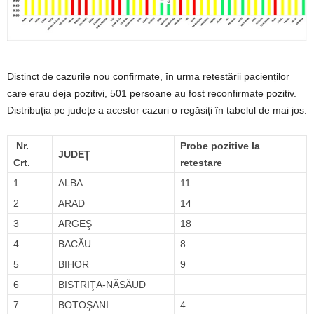
Distinct de cazurile nou confirmate, în urma retestării pacienților
care erau deja pozitivi, 501 persoane au fost reconfirmate pozitiv.
Distribuția pe județe a acestor cazuri o regăsiți în tabelul de mai jos.
Nr.
Probe pozitive la
JUDEȚ
Crt.
retestare
1
ALBA
11
2
ARAD
14
3
ARGEŞ
18
4
BACĂU
8
5
BIHOR
9
6
BISTRIŢA-NĂSĂUD
7
BOTOŞANI
4