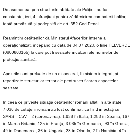
De asemenea, prin structurile abilitate ale Poliției, au fost
constatate, ieri, 4 infracțiuni pentru zădărnicirea combaterii bolilor,
faptă prevăzută și pedepsită de art. 352 Cod Penal.
Reamintim cetățenilor că Ministerul Afacerilor Interne a
operaționalizat, începând cu data de 04.07.2020, o linie TELVERDE
(0800800165) la care pot fi sesizate încălcări ale normelor de
protecție sanitară.
Apelurile sunt preluate de un dispecerat, în sistem integrat, și
repartizate structurilor teritoriale pentru verificarea aspectelor
sesizate.
În ceea ce privește situația cetățenilor români aflați în alte state,
7.036 de cetățeni români au fost confirmați ca fiind infectați cu
SARS – CoV – 2 (coronavirus): 1.938 în Italia, 1.283 în Spania, 167
în Marea Britanie, 125 în Franța, 3.085 în Germania, 93 în Grecia,
49 în Danemarca, 36 în Ungaria, 28 în Olanda, 2 în Namibia, 4 în