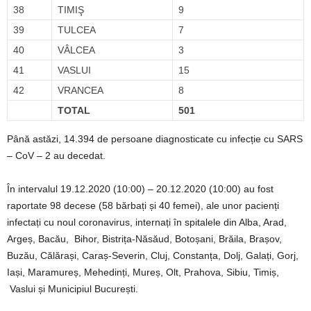
38
TIMIŞ
9
39
TULCEA
7
40
VÂLCEA
3
41
VASLUI
15
42
VRANCEA
8
TOTAL
501
Până astăzi, 14.394 de persoane diagnosticate cu infecție cu SARS
– CoV – 2 au decedat.
În intervalul 19.12.2020 (10:00) – 20.12.2020 (10:00) au fost
raportate 98 decese (58 bărbați și 40 femei), ale unor pacienți
infectați cu noul coronavirus, internați în spitalele din Alba, Arad,
Argeș, Bacău, Bihor, Bistrița-Năsăud, Botoșani, Brăila, Brașov,
Buzău, Călărași, Caraș-Severin, Cluj, Constanța, Dolj, Galați, Gorj,
Iași, Maramureș, Mehedinți, Mureș, Olt, Prahova, Sibiu, Timiș,
Vaslui și Municipiul București.