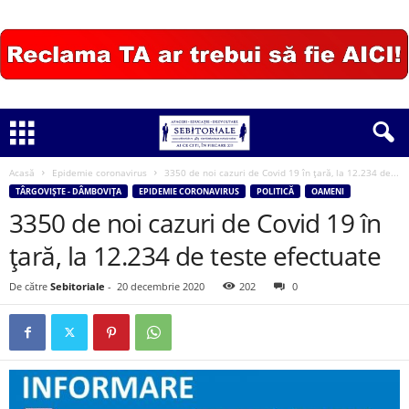
Acasă
Epidemie coronavirus
3350 de noi cazuri de Covid 19 în țară, la 12.234 de...
TÂRGOVIȘTE - DÂMBOVIȚA
EPIDEMIE CORONAVIRUS
POLITICĂ
OAMENI
3350 de noi cazuri de Covid 19 în
țară, la 12.234 de teste efectuate
De către
Sebitoriale
-
20 decembrie 2020
202
0