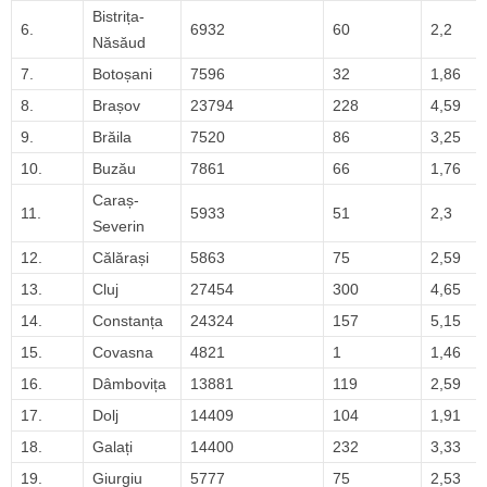
Bistrița-
6.
6932
60
2,2
Năsăud
7.
Botoșani
7596
32
1,86
8.
Brașov
23794
228
4,59
9.
Brăila
7520
86
3,25
10.
Buzău
7861
66
1,76
Caraș-
11.
5933
51
2,3
Severin
12.
Călărași
5863
75
2,59
13.
Cluj
27454
300
4,65
14.
Constanța
24324
157
5,15
15.
Covasna
4821
1
1,46
16.
Dâmbovița
13881
119
2,59
17.
Dolj
14409
104
1,91
18.
Galați
14400
232
3,33
19.
Giurgiu
5777
75
2,53