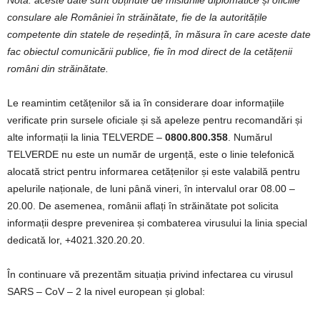
Notă: aceste date sunt obținute de misiunile diplomatice și oficiile
consulare ale României în străinătate, fie de la autoritățile
competente din statele de reședință, în măsura în care aceste date
fac obiectul comunicării publice, fie în mod direct de la cetățenii
români din străinătate.
Le reamintim cetățenilor să ia în considerare doar informațiile
verificate prin sursele oficiale și să apeleze pentru recomandări și
alte informații la linia TELVERDE –
0800.800.358
. Numărul
TELVERDE nu este un număr de urgență, este o linie telefonică
alocată strict pentru informarea cetățenilor și este valabilă pentru
apelurile naționale, de luni până vineri, în intervalul orar 08.00 –
20.00. De asemenea, românii aflați în străinătate pot solicita
informații despre prevenirea și combaterea virusului la linia special
dedicată lor, +4021.320.20.20.
În continuare vă prezentăm situația privind infectarea cu virusul
SARS – CoV – 2 la nivel european și global: