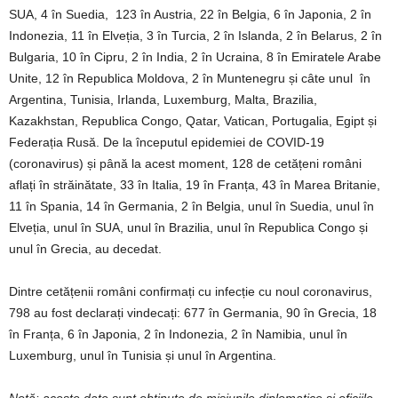
SUA, 4 în Suedia, 123 în Austria, 22 în Belgia, 6 în Japonia, 2 în
Indonezia, 11 în Elveția, 3 în Turcia, 2 în Islanda, 2 în Belarus, 2 în
Bulgaria, 10 în Cipru, 2 în India, 2 în Ucraina, 8 în Emiratele Arabe
Unite, 12 în Republica Moldova, 2 în Muntenegru și câte unul în
Argentina, Tunisia, Irlanda, Luxemburg, Malta, Brazilia,
Kazakhstan, Republica Congo, Qatar, Vatican, Portugalia, Egipt și
Federația Rusă. De la începutul epidemiei de COVID-19
(coronavirus) și până la acest moment, 128 de cetățeni români
aflați în străinătate, 33 în Italia, 19 în Franța, 43 în Marea Britanie,
11 în Spania, 14 în Germania, 2 în Belgia, unul în Suedia, unul în
Elveția, unul în SUA, unul în Brazilia, unul în Republica Congo și
unul în Grecia, au decedat.
Dintre cetățenii români confirmați cu infecție cu noul coronavirus,
798 au fost declarați vindecați: 677 în Germania, 90 în Grecia, 18
în Franța, 6 în Japonia, 2 în Indonezia, 2 în Namibia, unul în
Luxemburg, unul în Tunisia și unul în Argentina.