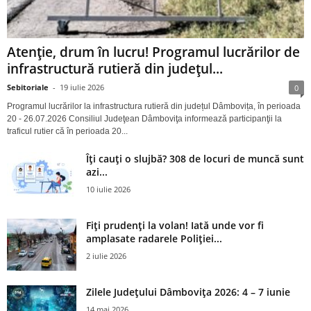
Atenție, drum în lucru! Programul lucrărilor de
infrastructură rutieră din județul...
Sebitoriale
-
19 iulie 2026
0
Programul lucrărilor la infrastructura rutieră din județul Dâmbovița, în perioada
20 - 26.07.2026 Consiliul Judeţean Dâmboviţa informează participanţii la
traficul rutier că în perioada 20...
Îți cauți o slujbă? 308 de locuri de muncă sunt
azi...
10 iulie 2026
Fiți prudenți la volan! Iată unde vor fi
amplasate radarele Poliției...
2 iulie 2026
Zilele Județului Dâmbovița 2026: 4 – 7 iunie
14 mai 2026