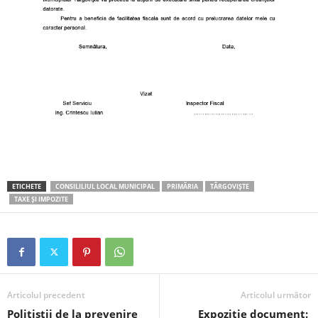
ETICHETE
CONSILILIUL LOCAL MUNICIPAL
PRIMĂRIA
TÂRGOVIȘTE
TAXE ȘI IMPOZITE
Articolul precedent
Articolul următor
Polițiștii de la prevenire
Expoziţie document: