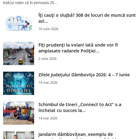
traficul rutier că în perioada 20...
Îți cauți o slujbă? 308 de locuri de muncă sunt
azi...
10 iulie 2026
Fiți prudenți la volan! Iată unde vor fi
amplasate radarele Poliției...
2 iulie 2026
Zilele Județului Dâmbovița 2026: 4 – 7 iunie
14 mai 2026
Schimbul de tineri „Connect to Act” s-a
încheiat cu succes la...
14 mai 2026
Jandarm dâmbovițean, exemplu de