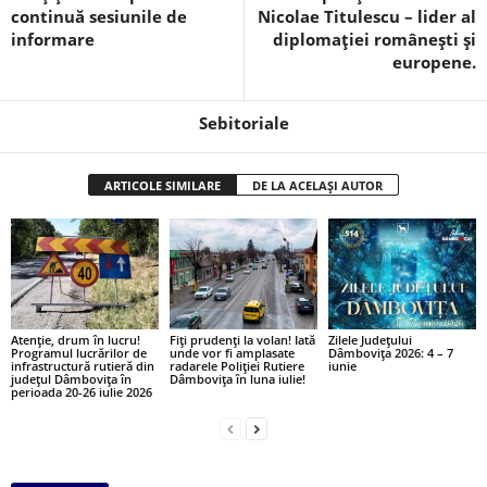
continuă sesiunile de
Nicolae Titulescu – lider al
informare
diplomaţiei româneşti şi
europene.
Sebitoriale
ARTICOLE SIMILARE
DE LA ACELAȘI AUTOR
Atenție, drum în lucru!
Fiți prudenți la volan! Iată
Zilele Județului
Programul lucrărilor de
unde vor fi amplasate
Dâmbovița 2026: 4 – 7
infrastructură rutieră din
radarele Poliției Rutiere
iunie
județul Dâmbovița în
Dâmbovița în luna iulie!
perioada 20-26 iulie 2026