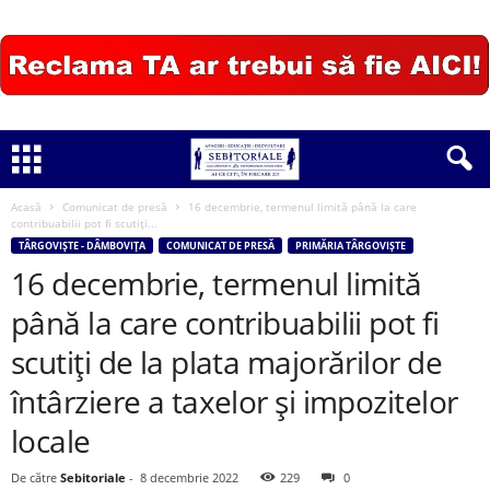
Acasă
Comunicat de presă
16 decembrie, termenul limită până la care
contribuabilii pot fi scutiți...
TÂRGOVIȘTE - DÂMBOVIȚA
COMUNICAT DE PRESĂ
PRIMĂRIA TÂRGOVIȘTE
16 decembrie, termenul limită
până la care contribuabilii pot fi
scutiți de la plata majorărilor de
întârziere a taxelor și impozitelor
locale
De către
Sebitoriale
-
8 decembrie 2022
229
0