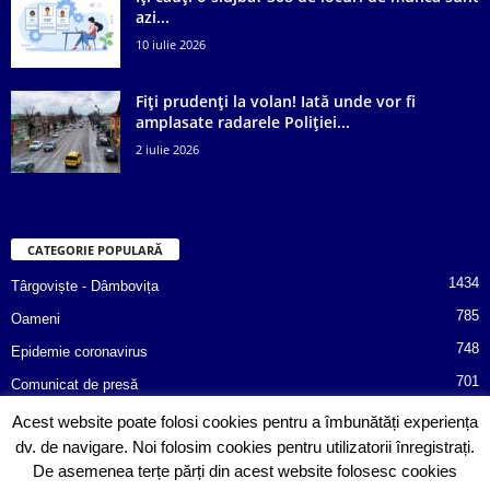
azi...
10 iulie 2026
Fiți prudenți la volan! Iată unde vor fi
amplasate radarele Poliției...
2 iulie 2026
CATEGORIE POPULARĂ
1434
Târgoviște - Dâmbovița
785
Oameni
748
Epidemie coronavirus
701
Comunicat de presă
487
Afaceri
Acest website poate folosi cookies pentru a îmbunătăți experiența
dv. de navigare. Noi folosim cookies pentru utilizatorii înregistrați.
366
Poliția informează!
De asemenea terțe părți din acest website folosesc cookies
352
Consiliul Județean Dâmbovița