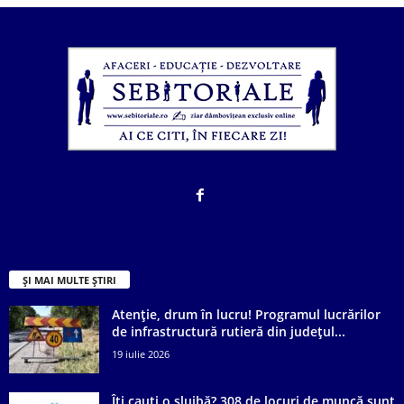
ȘI MAI MULTE ȘTIRI
Atenție, drum în lucru! Programul lucrărilor
de infrastructură rutieră din județul...
19 iulie 2026
Îți cauți o slujbă? 308 de locuri de muncă sunt