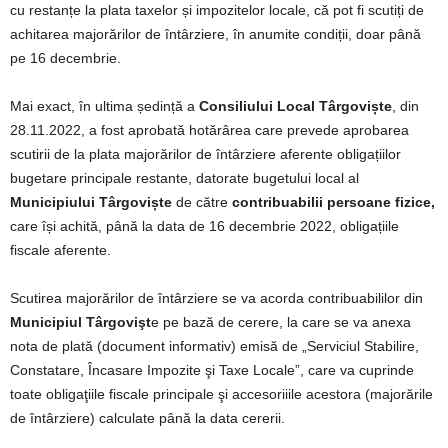
cu restanțe la plata taxelor și impozitelor locale, că pot fi scutiți de
achitarea majorărilor de întârziere, în anumite condiții, doar până
pe 16 decembrie.
Mai exact, în ultima ședință a
Consiliului Local Târgoviște
, din
28.11.2022, a fost aprobată hotărârea care prevede aprobarea
scutirii de la plata majorărilor de întârziere aferente obligațiilor
bugetare principale restante, datorate bugetului local al
Municipiului Târgoviște
de către
contribuabilii persoane fizice,
care își achită, până la data de 16 decembrie 2022, obligațiile
fiscale aferente.
Scutirea majorărilor de întârziere se va acorda contribuabililor din
Municipiul Târgovişt
e pe bază de cerere, la care se va anexa
nota de plată (document informativ) emisă de „Serviciul Stabilire,
Constatare, Încasare Impozite şi Taxe Locale”, care va cuprinde
toate obligaţiile fiscale principale şi accesoriiile acestora (majorările
de întârziere) calculate până la data cererii.