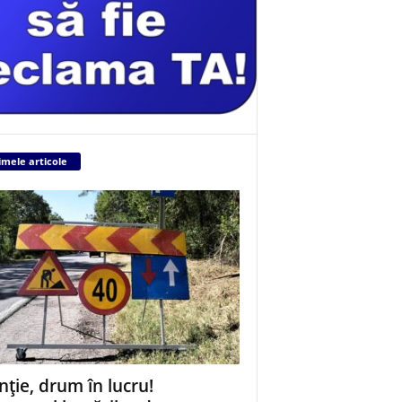
imele articole
nție, drum în lucru!