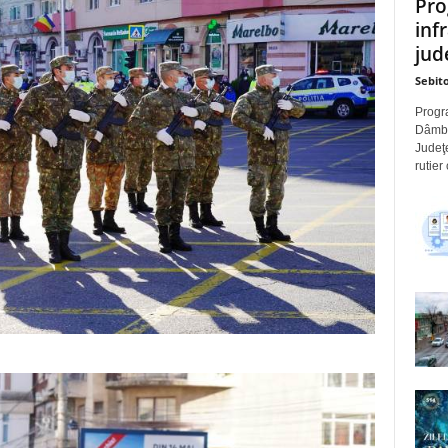
Pro
inf
jude
Sebito
Progra
Dâmbov
Judeţe
rutier