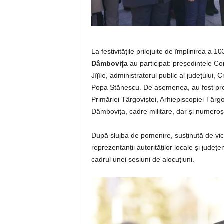
La festivitățile prilejuite de împlinirea a 1
Dâmbovița
au participat: președintele Cor
Jîjîie, administratorul public al județului,
Popa Stănescu. De asemenea, au fost preze
Primăriei Târgoviștei, Arhiepiscopiei Târgoviș
Dâmbovița, cadre militare, dar și numeroși
După slujba de pomenire, susținută de vica
reprezentanții autorităților locale și jud
cadrul unei sesiuni de alocuțiuni.