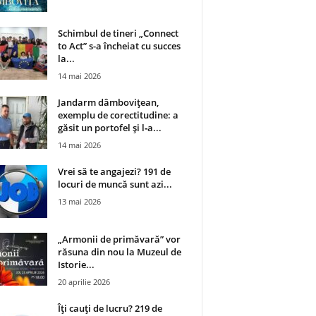
Schimbul de tineri „Connect
to Act” s-a încheiat cu succes
la...
14 mai 2026
Jandarm dâmbovițean,
exemplu de corectitudine: a
găsit un portofel și l‑a...
14 mai 2026
Vrei să te angajezi? 191 de
locuri de muncă sunt azi...
13 mai 2026
„Armonii de primăvară” vor
răsuna din nou la Muzeul de
Istorie...
20 aprilie 2026
Îți cauți de lucru? 219 de