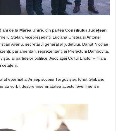
03 ani de la
Marea Unire
, din partea
Consiliului Județean
neliu Ștefan, vicepreședinții Luciana Cristea și Antonel
 Cristian Avanu, secretarul general al județului, Dănuț Nicolae
nți: parlamentari, reprezentanți ai Prefecturii Dâmbovița,
te, ai partidelor politice, Asociației Cultul Eroilor – filiala
 cetățeni.
rul eparhial al Arhiepiscopiei Târgoviștei, Ionuț Ghibanu,
ețene au vorbit despre însemnătatea acestui eveniment în