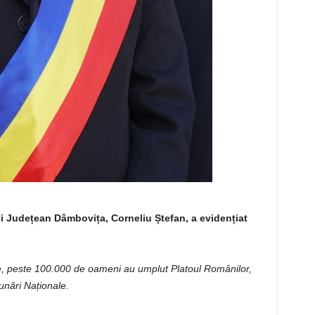
ui Județean Dâmbovița, Corneliu Ștefan, a evidențiat
ie, peste 100.000 de oameni au umplut Platoul Românilor,
dunări Naționale.