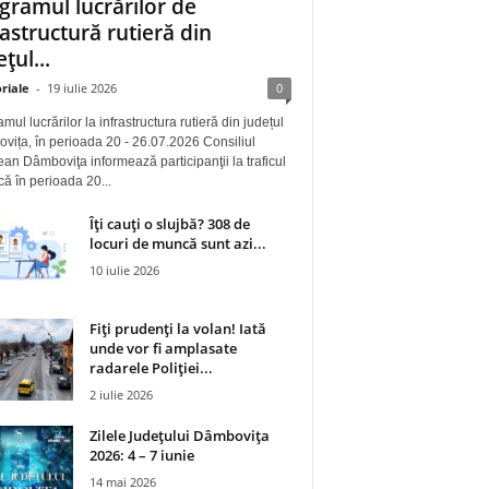
gramul lucrărilor de
rastructură rutieră din
țul...
riale
-
19 iulie 2026
0
mul lucrărilor la infrastructura rutieră din județul
ița, în perioada 20 - 26.07.2026 Consiliul
an Dâmboviţa informează participanţii la traficul
 că în perioada 20...
Îți cauți o slujbă? 308 de
locuri de muncă sunt azi...
10 iulie 2026
Fiți prudenți la volan! Iată
unde vor fi amplasate
radarele Poliției...
2 iulie 2026
Zilele Județului Dâmbovița
2026: 4 – 7 iunie
14 mai 2026