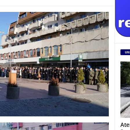
Ult
Ate