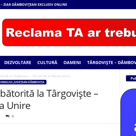
 – ZIAR DÂMBOVIȚEAN EXCLUSIV ONLINE
DEZVOLTARE
CULTURĂ
OAMENI
TÂRGOVIȘTE – DÂMBOV
torită la Târgoviște – 103 ani de la Marea Unire
Pub
ONSILIUL JUDEȚEAN DÂMBOVIȚA
bătorită la Târgoviște –
a Unire
0