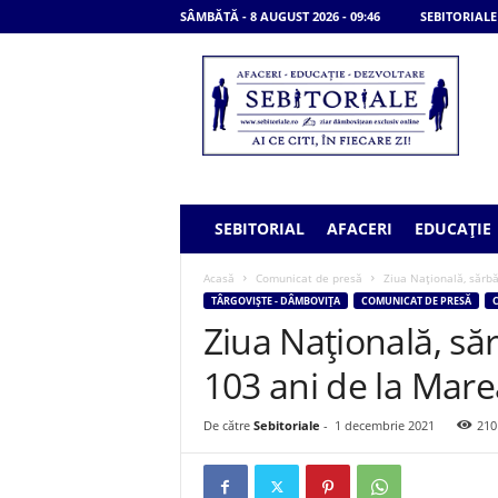
SÂMBĂTĂ - 8 AUGUST 2026 - 09:46
SEBITORIALE
S
e
b
i
t
o
r
i
SEBITORIAL
AFACERI
EDUCAȚIE
a
l
Acasă
Comunicat de presă
Ziua Națională, sărbă
e
TÂRGOVIȘTE - DÂMBOVIȚA
COMUNICAT DE PRESĂ
C
Ziua Națională, săr
103 ani de la Mare
De către
Sebitoriale
-
1 decembrie 2021
210