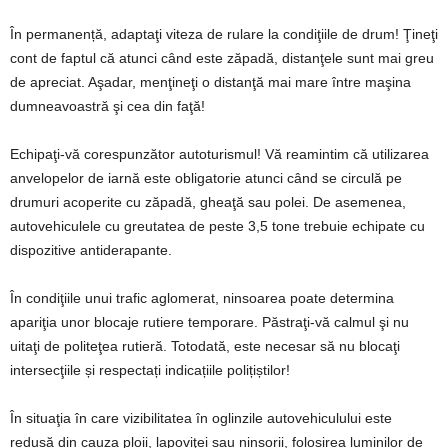
În permanență, adaptaţi viteza de rulare la condiţiile de drum! Ţineţi
cont de faptul că atunci când este zăpadă, distanţele sunt mai greu
de apreciat. Aşadar, menţineţi o distanţă mai mare între maşina
dumneavoastră şi cea din faţă!
Echipaţi-vă corespunzător autoturismul! Vă reamintim că utilizarea
anvelopelor de iarnă este obligatorie atunci când se circulă pe
drumuri acoperite cu zăpadă, gheaţă sau polei. De asemenea,
autovehiculele cu greutatea de peste 3,5 tone trebuie echipate cu
dispozitive antiderapante.
În condiţiile unui trafic aglomerat, ninsoarea poate determina
apariţia unor blocaje rutiere temporare. Păstraţi-vă calmul şi nu
uitaţi de politeţea rutieră. Totodată, este necesar să nu blocaţi
intersecţiile și respectați indicațiile polițiștilor!
În situaţia în care vizibilitatea în oglinzile autovehiculului este
redusă din cauza ploii, lapoviţei sau ninsorii, folosirea luminilor de