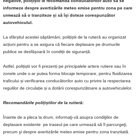
negative, polițiștii le recomandă conducătorilor auto să se
informeze despre avertizările meteo emise pentru zona pe care
urmează să o tranziteze și să își doteze corespunzător
autovehiculul.
La sfârșitul acestei săptămâni, polițiștii de la rutieră au organizat
acțiuni pentru a se asigura că fiecare deplasare pe drumurile
publice se desfășoară în condiții de siguranță.
Astfel, polițiștii vor fi prezenți pe principalele artere rutiere sau în
zonele unde s-ar putea forma blocaje temporare, pentru fluidizarea
traficului și verificarea conducătorilor auto cu privire la respectarea
regulilor de circulație și a dotării corespunzătoare a autovehiculelor.
Recomandările polițiștilor de la rutieră:
Înainte de a pleca la drum, informaţi-vă asupra condiţiilor de
deplasare existente pe traseul pe care urmează să îl parcurgeţi,
precum şi despre avertizările meteo emise pentru zona tranzitată.