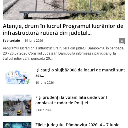
Atenție, drum în lucru! Programul lucrărilor de
infrastructură rutieră din județul...
Sebitoriale
-
19 iulie 2026
0
Programul lucrărilor la infrastructura rutieră din județul Dâmbovița, în perioada
20 - 26.07.2026 Consiliul Judeţean Dâmboviţa informează participanţii la
traficul rutier că în perioada 20...
Îți cauți o slujbă? 308 de locuri de muncă sunt
azi...
10 iulie 2026
Fiți prudenți la volan! Iată unde vor fi
amplasate radarele Poliției...
2 iulie 2026
Zilele Județului Dâmbovița 2026: 4 – 7 iunie