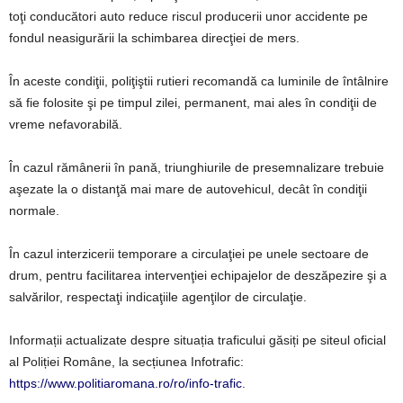
toţi conducători auto reduce riscul producerii unor accidente pe
fondul neasigurării la schimbarea direcţiei de mers.
În aceste condiţii, poliţiştii rutieri recomandă ca luminile de întâlnire
să fie folosite şi pe timpul zilei, permanent, mai ales în condiţii de
vreme nefavorabilă.
În cazul rămânerii în pană, triunghiurile de presemnalizare trebuie
aşezate la o distanţă mai mare de autovehicul, decât în condiţii
normale.
În cazul interzicerii temporare a circulaţiei pe unele sectoare de
drum, pentru facilitarea intervenţiei echipajelor de deszăpezire şi a
salvărilor, respectaţi indicaţiile agenţilor de circulaţie.
Informații actualizate despre situația traficului găsiți pe siteul oficial
al Poliției Române, la secțiunea Infotrafic:
https://www.politiaromana.ro/ro/info-trafic
.