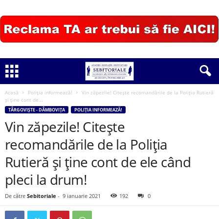
Acasă
Poliția informează!
Vin zăpezile! Citește recomandările de la Poliția Rutieră
și ține cont de...
TÂRGOVIȘTE - DÂMBOVIȚA
POLIȚIA INFORMEAZĂ!
Vin zăpezile! Citește
recomandările de la Poliția
Rutieră și ține cont de ele când
pleci la drum!
De către
Sebitoriale
-
9 ianuarie 2021
192
0