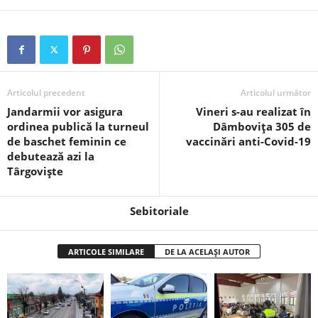
Articolul precedent
Articolul următor
Jandarmii vor asigura
Vineri s-au realizat în
ordinea publică la turneul
Dâmbovița 305 de
de baschet feminin ce
vaccinări anti-Covid-19
debutează azi la
Târgoviște
Sebitoriale
ARTICOLE SIMILARE
DE LA ACELAȘI AUTOR