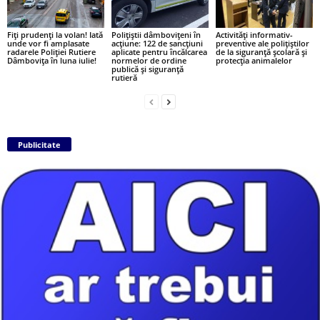
Fiți prudenți la volan! Iată
Polițiștii dâmbovițeni în
Activități informativ-
unde vor fi amplasate
acțiune: 122 de sancțiuni
preventive ale polițiștilor
radarele Poliției Rutiere
aplicate pentru încălcarea
de la siguranță școlară și
Dâmbovița în luna iulie!
normelor de ordine
protecția animalelor
publică și siguranță
rutieră
Publicitate