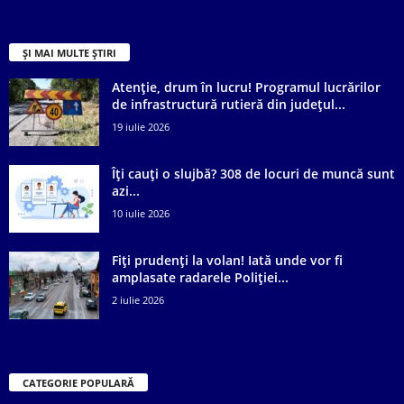
ȘI MAI MULTE ȘTIRI
Atenție, drum în lucru! Programul lucrărilor
de infrastructură rutieră din județul...
19 iulie 2026
Îți cauți o slujbă? 308 de locuri de muncă sunt
azi...
10 iulie 2026
Fiți prudenți la volan! Iată unde vor fi
amplasate radarele Poliției...
2 iulie 2026
CATEGORIE POPULARĂ