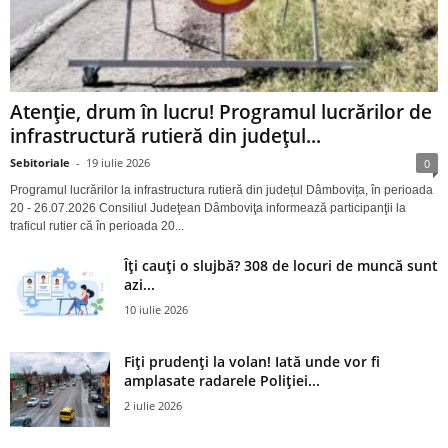
Atenție, drum în lucru! Programul lucrărilor de
infrastructură rutieră din județul...
Sebitoriale
-
19 iulie 2026
0
Programul lucrărilor la infrastructura rutieră din județul Dâmbovița, în perioada
20 - 26.07.2026 Consiliul Judeţean Dâmboviţa informează participanţii la
traficul rutier că în perioada 20...
Îți cauți o slujbă? 308 de locuri de muncă sunt
azi...
10 iulie 2026
Fiți prudenți la volan! Iată unde vor fi
amplasate radarele Poliției...
2 iulie 2026