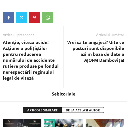
Articolul precedent
Articolul următor
Atenție, viteza ucide!
Vrei să te angajezi? Uite ce
Acțiune a polițiștilor
posturi sunt disponibile
pentru reducerea
azi în baza de date a
numărului de accidente
AJOFM Dâmbovița!
rutiere produse pe fondul
nerespectării regimului
legal de viteză
Sebitoriale
ARTICOLE SIMILARE
DE LA ACELAȘI AUTOR