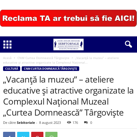
Acasă
CNM Curtea Domnească Târgoviște
„Vacanţă la muzeu” – ateliere
educative și atractive organizate la Complexul Național...
CULTURĂ
CNM CURTEA DOMNEASCĂ TÂRGOVIȘTE
„Vacanţă la muzeu” – ateliere
educative și atractive organizate la
Complexul Național Muzeal
„Curtea Domnească” Târgoviște
De către
Sebitoriale
-
8 august 2023
176
0