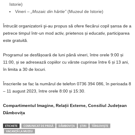
Istorie)
Vineri –
„Mozaic din hârtie”
(Muzeul de Istorie)
Întrucât organizatorii şi-au propus să ofere fiecărui copil șansa de a
petrece timpul într-un mod activ, prietenos și educativ, participarea
este gratuită.
Programul se desfășoară de luni până vineri, între orele 9:00 și
11:00, și se adresează copiilor cu vârste cuprinse între 6 și 13 ani,
în limita a 30 de locuri.
Înscrierile se fac la numărul de telefon 0736 394 086, în perioada 8
– 11 august 2023, între orele 8:00 și 15:30.
Compartimentul Imagine, Relații Externe, Consiliul Județean
Dâmbovița
ETICHETE
COMUNICAT DE PRESĂ
DÂMBOVIȚA
ȘTIRI
TÂRGOVIȘTE
VACANȚĂ LA MUZEU