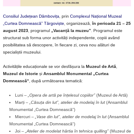
Consiliul Județean Dâmbovița
, prin
Complexul Național Muzeal
„Curtea Domnească” Târgoviște
, organizează,
în perioada 21 – 25
august 2023
, programul
„Vacanță la muzeu”
. Programul este
structurat sub forma unor activități independente, copiii având
posibilitatea să descopere, în fiecare zi, ceva nou alături de
specialiștii muzeului.
Activitățile educaționale se vor desfășura la
Muzeul de Artă
,
Muzeul de Istorie
și
Ansamblul Monumental „Curtea
Domnească“
, după următoarea tematică:
Luni –
„Opera de artă pe înțelesul copiilor”
(Muzeul de Artă)
Marți –
„Căsuța din lut”, atelier de modelaj în lut
(Ansamblul
Monumental „Curtea Domnească“)
Miercuri –
„Vase din lut”, atelier de modelaj în lut
(Ansamblul
Monumental „Curtea Domnească“)
Joi –
„Atelier de modelat hârtia în tehnica quilling”
(Muzeul de