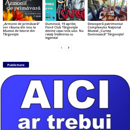
„Armonii de primăvară”
Duminică, 19 aprilie,
Descoperă patrimoniul
vor răsuna din nou la
Fiord Club Târgoviște
Complexului Național
Muzeul de Istorie din
devine casa rock-ului. Nu
Muzeal „Curtea
Târgoviște
ratați întâlnirea cu
Domnească” Târgoviște!
legenda!
Publicitate