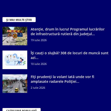
ȘI MAI MULTE ȘTIRI
Atenție, drum în lucru! Programul lucrărilor
de infrastructură rutieră din județul...
19 iulie 2026
Îți cauți o slujbă? 308 de locuri de muncă sunt
azi...
10 iulie 2026
Fiți prudenți la volan! Iată unde vor fi
amplasate radarele Poliției...
2 iulie 2026
CATEGORIE POPULARĂ