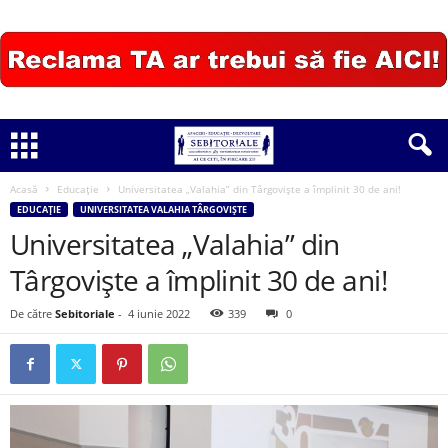
Acasă
Educație
Universitatea „Valahia” din Târgoviște a împlinit 30 de ani!
EDUCAȚIE
UNIVERSITATEA VALAHIA TÂRGOVIȘTE
Universitatea „Valahia” din
Târgoviște a împlinit 30 de ani!
De către
Sebitoriale
-
4 iunie 2022
339
0