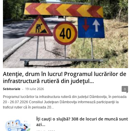
Atenție, drum în lucru! Programul lucrărilor de
infrastructură rutieră din județul...
Sebitoriale
-
19 iulie 2026
0
Programul lucrărilor la infrastructura rutieră din județul Dâmbovița, în perioada
20 - 26.07.2026 Consiliul Judeţean Dâmboviţa informează participanţii la
traficul rutier că în perioada 20...
Îți cauți o slujbă? 308 de locuri de muncă sunt
azi...