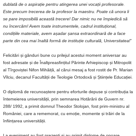
dublată de o aspirație pentru atingerea unei vocații profesorale.
Este precum trecerea de la profesor la maestru. Poate că unora li
se pare imposibilă această trecere! Dar nimic nu ne împiedică să
nu încercăm! Avem toate instrumentele, cadrul instituțional,
condițiile materiale, avem așadar șansa extraordinară de a face
parte din cea mai înaltă formă de instituție culturală, Universitatea!
”
Felicitări și gânduri bune cu prilejul acestui moment aniversar au
fost adresate și de Înaltpreasfințitul Părinte Arhiepiscop și Mitropolit
al Tîrgoviștei Nifon Mihăiță, al cărui mesaj a fost rostit de Pr. Marian
Vîlciu, decanul Facultății de Teologie Ortodoxă și Științele Educației.
O diplomă de recunoaștere pentru eforturile depuse și contribuția la
întemeierea universității, prin semnarea Hotărârii de Guvern nr.
288/ 1992, a primit domnul Theodor Stolojan, fost prim-ministru al
României, care a rememorat, cu emoție, momente și trăiri de la
înființarea universității.
La eveniment au fost prezenți și au primit diplome de onoare