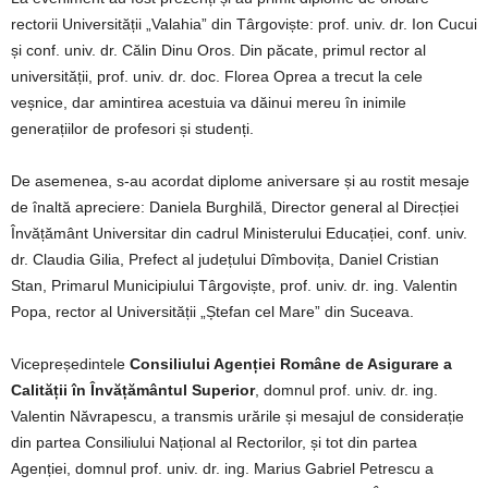
rectorii Universității „Valahia” din Târgoviște: prof. univ. dr. Ion Cucui
și conf. univ. dr. Călin Dinu Oros. Din păcate, primul rector al
universității, prof. univ. dr. doc. Florea Oprea a trecut la cele
veșnice, dar amintirea acestuia va dăinui mereu în inimile
generațiilor de profesori și studenți.
De asemenea, s-au acordat diplome aniversare și au rostit mesaje
de înaltă apreciere: Daniela Burghilă, Director general al Direcției
Învățământ Universitar din cadrul Ministerului Educației, conf. univ.
dr. Claudia Gilia, Prefect al județului Dîmbovița, Daniel Cristian
Stan, Primarul Municipiului Târgoviște, prof. univ. dr. ing. Valentin
Popa, rector al Universității „Ștefan cel Mare” din Suceava.
Vicepreședintele
Consiliului Agenției Române de Asigurare a
Calității în Învățământul Superior
, domnul prof. univ. dr. ing.
Valentin Năvrapescu, a transmis urările și mesajul de considerație
din partea Consiliului Național al Rectorilor, și tot din partea
Agenției, domnul prof. univ. dr. ing. Marius Gabriel Petrescu a