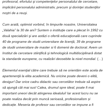
profesoral, efortului şi competenţelor personalului de cercetare,
implicării personalului administrativ, precum şi dorinţei studenţilor
noştri de a reuşi.
Cum arată, optimist vorbind, în timpurile noastre, Universitatea
„Valahia” la 30 de ani? Suntem o instituţie care a plecat în 1992 cu
două specializări şi are astăzi o ofertă educaţională care cuprinde
40 de programe de studii universitare de licenţă, 39 de programe
de studii universitare de master si 6 domenii de doctorat. Avem un
Institut de cercetare stiinţifică şi tehnologică multidisciplinară dotat
la standarde europene, cu realizări deosebite la nivel mondial
. (…)
Elementul esenţial către care trebuie să ne orientăm este acela de
apartenenţă la elita academică. Nu oricine poate deveni o elită,
desigur! Dar orice cadru didactic sau cercetător trebuie să aspire
să ajungă cât mai sus! Calea, drumul spre ideal, poate fi mai
important uneori decât atingerea idealului! Iar acest lucru nu se
poate realiza decât prin muncă serioasă, profesionalism și
dedicație. Meseria de profesor sau cercetător se impune a fi