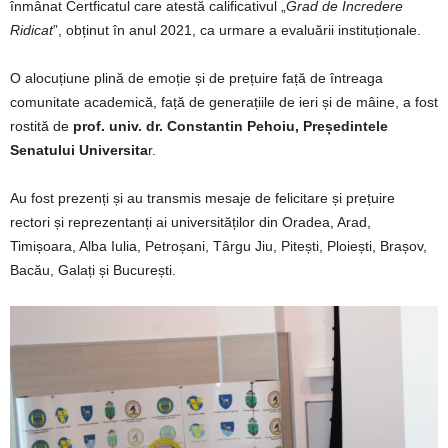
înmânat Certficatul care atestă calificativul „
Grad de Încredere
Ridicat
”, obținut în anul 2021, ca urmare a evaluării instituționale.
O alocuțiune plină de emoție și de prețuire față de întreaga
comunitate academică, față de generațiile de ieri și de mâine, a fost
rostită de
prof. univ. dr. Constantin Pehoiu, Președintele
Senatului Universita
r.
Au fost prezenți și au transmis mesaje de felicitare și prețuire
rectori și reprezentanți ai universităților din Oradea, Arad,
Timișoara, Alba Iulia, Petroșani, Târgu Jiu, Pitești, Ploiești, Brașov,
Bacău, Galați și București.