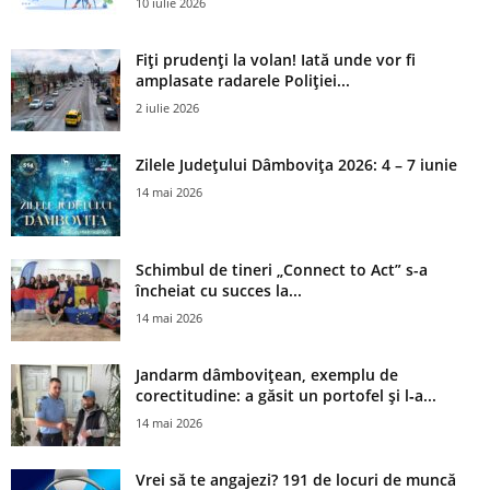
10 iulie 2026
Fiți prudenți la volan! Iată unde vor fi
amplasate radarele Poliției...
2 iulie 2026
Zilele Județului Dâmbovița 2026: 4 – 7 iunie
14 mai 2026
Schimbul de tineri „Connect to Act” s-a
încheiat cu succes la...
14 mai 2026
Jandarm dâmbovițean, exemplu de
corectitudine: a găsit un portofel și l‑a...
14 mai 2026
Vrei să te angajezi? 191 de locuri de muncă