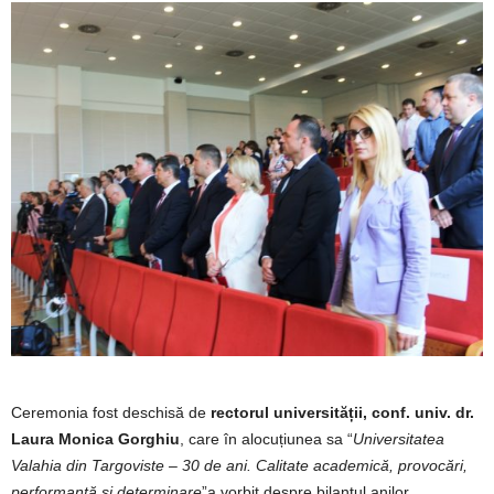
Ceremonia fost deschisă de
rectorul universității, conf. univ. dr.
Laura Monica Gorghiu
, care în alocuțiunea sa “
Universitatea
Valahia din Targoviste – 30 de ani. Calitate academică, provocări,
performanţă şi determinare
”a vorbit despre bilanțul anilor