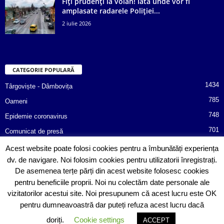
Fiți prudenți la volan! Iată unde vor fi
amplasate radarele Poliției...
2 iulie 2026
CATEGORIE POPULARĂ
1434
Târgoviște - Dâmbovița
785
Oameni
748
Epidemie coronavirus
701
Comunicat de presă
487
Afaceri
Acest website poate folosi cookies pentru a îmbunătăți experiența
dv. de navigare. Noi folosim cookies pentru utilizatorii înregistrați.
366
Poliția informează!
De asemenea terțe părți din acest website folosesc cookies
352
Consiliul Județean Dâmbovița
pentru beneficiile proprii. Noi nu colectăm date personale ale
vizitatorilor acestui site. Noi presupunem că acest lucru este OK
pentru dumneavoastră dar puteți refuza acest lucru dacă
doriți.
Cookie settings
ACCEPT