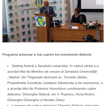
Programul aniversar a mai cuprins trei evenimente distincte:
Ședința festivă a Senatului universitar, în cadrul căreia s-a
acordat titlul de
Membru de onoare al Senatului Universității
„Valahia” din Târgoviște
domnului ec. Corneliu Ștefan,
Președintele Consiliului Județean Dâmbovița și de asemenea, s-
a acordat titlul de
Professor Honorificus
următoarelor cadre
didactice: Gheorghe Sbârnă, Ion V. Popescu, Horia Andrei,
Gheorghe Gheorghiu și Nicolae Olariu.
Lansarea de carte a domnului Theodor Stolojan, fost prim-