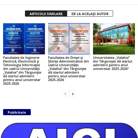
ARTICOLE SIMILARE
DE LA ACELAȘI AUTOR
Facultatea de Inginerie
Facultatea de Drept și
Universitatea „Valahia”
Electrică, Electronică și
Științe Administrative din
din Târgoviște dă startul
Tehnologia Informației
cadrul Universității
admiterii pentru anul
din cadrul Universității
„Valahia” din Târgoviște
universitar 2025-2026”
„Valahia” din Târgoviște
dă startul admiterii
dă startul admiterii
pentru anul universitar
pentru anul universitar
2025-2026
2025-2026
Publicitate