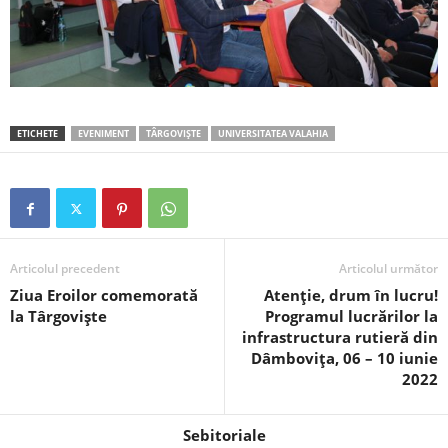
ETICHETE
EVENIMENT
TÂRGOVIȘTE
UNIVERSITATEA VALAHIA
Articolul precedent
Articolul următor
Ziua Eroilor comemorată
Atenție, drum în lucru!
la Târgoviște
Programul lucrărilor la
infrastructura rutieră din
Dâmbovița, 06 – 10 iunie
2022
Sebitoriale