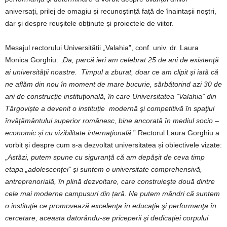
aniversați, prilej de omagiu și recunoștință față de înaintașii noștri,
dar și despre reușitele obținute și proiectele de viitor.
Mesajul rectorului Universității „Valahia”, conf. univ. dr. Laura
Monica Gorghiu: „
Da, parcă ieri am celebrat 25 de ani de existenţă
ai universităţii noastre. Timpul a zburat, doar ce am clipit şi iată că
ne aflăm din nou în moment de mare bucurie, sărbătorind azi 30 de
ani de construcție instituțională, în care Universitatea ”Valahia” din
Târgoviște a devenit o instituție modernă şi competitivă în spaţiul
învăţământului superior românesc, bine ancorată în mediul socio –
economic și cu vizibilitate internaţională
.” Rectorul Laura Gorghiu a
vorbit și despre cum s-a dezvoltat universitatea și obiectivele vizate:
„
Astăzi, putem spune cu siguranţă că am depășit de ceva timp
etapa „adolescenței” și suntem o universitate comprehensivă,
antreprenorială, în plină dezvoltare, care construieşte două dintre
cele mai moderne campusuri din țară. Ne putem mândri că suntem
o instituţie ce promovează excelenţa în educaţie şi performanţa în
cercetare, aceasta datorându-se priceperii şi dedicaţiei corpului