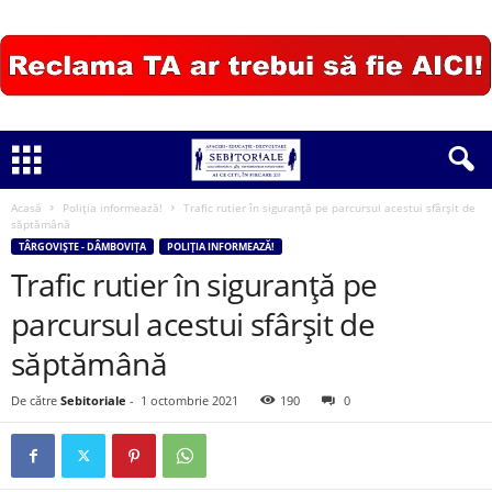
Acasă
Poliția informează!
Trafic rutier în siguranță pe parcursul acestui sfârşit de
săptămână
TÂRGOVIȘTE - DÂMBOVIȚA
POLIȚIA INFORMEAZĂ!
Trafic rutier în siguranță pe
parcursul acestui sfârşit de
săptămână
De către
Sebitoriale
-
1 octombrie 2021
190
0