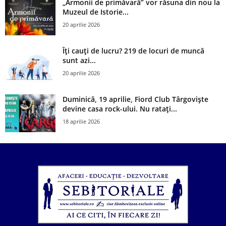
„Armonii de primăvară” vor răsuna din nou la
Muzeul de Istorie...
20 aprilie 2026
Îți cauți de lucru? 219 de locuri de muncă
sunt azi...
20 aprilie 2026
Duminică, 19 aprilie, Fiord Club Târgoviște
devine casa rock-ului. Nu ratați...
18 aprilie 2026