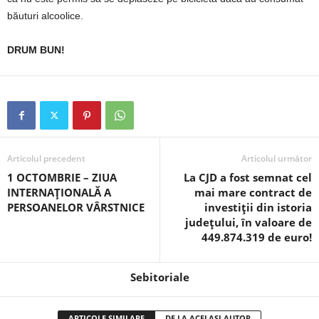
băuturi alcoolice.
DRUM BUN!
Articolul precedent
Articolul următor
1 OCTOMBRIE – ZIUA
La CJD a fost semnat cel
INTERNAȚIONALĂ A
mai mare contract de
PERSOANELOR VÂRSTNICE
investiții din istoria
județului, în valoare de
449.874.319 de euro!
Sebitoriale
ARTICOLE SIMILARE
DE LA ACELAȘI AUTOR