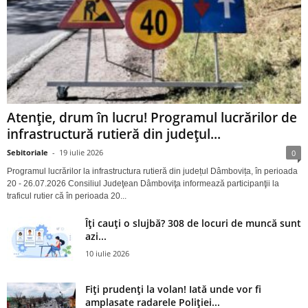
Atenție, drum în lucru! Programul lucrărilor de
infrastructură rutieră din județul...
Sebitoriale
-
19 iulie 2026
0
Programul lucrărilor la infrastructura rutieră din județul Dâmbovița, în perioada
20 - 26.07.2026 Consiliul Judeţean Dâmboviţa informează participanţii la
traficul rutier că în perioada 20...
Îți cauți o slujbă? 308 de locuri de muncă sunt
azi...
10 iulie 2026
Fiți prudenți la volan! Iată unde vor fi
amplasate radarele Poliției...