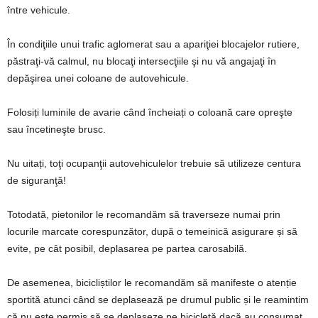
între vehicule.
În condiţiile unui trafic aglomerat sau a apariţiei blocajelor rutiere,
păstraţi-vă calmul, nu blocaţi intersecţiile şi nu vă angajaţi în
depăşirea unei coloane de autovehicule.
Folosiți luminile de avarie când încheiați o coloană care opreşte
sau încetineşte brusc.
Nu uitați, toţi ocupanţii autovehiculelor trebuie să utilizeze centura
de siguranţă!
Totodată, pietonilor le recomandăm să traverseze numai prin
locurile marcate corespunzător, după o temeinică asigurare și să
evite, pe cât posibil, deplasarea pe partea carosabilă.
De asemenea, bicicliștilor le recomandăm să manifeste o atenție
sportită atunci când se deplasează pe drumul public și le reamintim
că nu este permis să se deplaseze pe bicicletă dacă au consumat