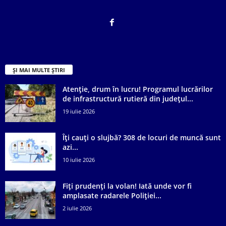
ȘI MAI MULTE ȘTIRI
Atenție, drum în lucru! Programul lucrărilor
de infrastructură rutieră din județul...
19 iulie 2026
Îți cauți o slujbă? 308 de locuri de muncă sunt
azi...
10 iulie 2026
Fiți prudenți la volan! Iată unde vor fi
amplasate radarele Poliției...
2 iulie 2026