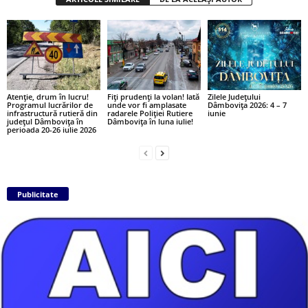
Atenție, drum în lucru!
Fiți prudenți la volan! Iată
Zilele Județului
Programul lucrărilor de
unde vor fi amplasate
Dâmbovița 2026: 4 – 7
infrastructură rutieră din
radarele Poliției Rutiere
iunie
județul Dâmbovița în
Dâmbovița în luna iulie!
perioada 20-26 iulie 2026
Publicitate