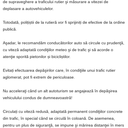
de supraveghere a traficului rutier şi măsurare a vitezei de
deplasare a autovehiculelor.
Totodată, polițiștii de la rutieră vor fi sprijiniți de efective de la ordine
publică.
Aşadar, le recomandăm conducătorilor auto să circule cu prudenţă,
cu viteză adaptată condiţiilor meteo şi de trafic şi să acorde o
atenţie sporită pietonilor și bicicliștilor.
Evitați efectuarea depăşirilor care, în condiţiile unui trafic rutier
aglomerat, pot fi extrem de periculoase.
Nu acceleraţi când un alt autoturism se angajează în depăşirea
vehiculului condus de dumneavoastră!
Circulați cu viteză redusă, adaptată permanent condiţiilor concrete
din trafic, în special când se circulă în coloană. De asemenea,
pentru un plus de siguranţă, se impune şi mărirea distanţei în mers