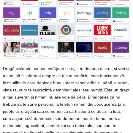
Dragă cititorule, ca bun cetățean ce ești, totdeauna ai vrut, și vrei și
acum, să fii informat despre ce fac autoritățile, cum funcționează
instituțiile de care depinde bunul mers al societății și, până la urmă,
viața ta, cum te reprezintă demnitarii aleși sau numiți. Este un drept
al tău suveran și nimeni nu are voie să ți-l ia. Bineînțeles că nu
trebuie să te sune personal la telefon nimeni din conducerea țării,
județului, orașului sau comunei, ca să-ți spună ce decizii a luat,
cum acționează dumnealui sau dumneaei pentru bunul mers al
economiei, agriculturii, comerțului sau turismului, sau cum te
protejează pe tine și familia ta de epidemia asta de coronavirus.