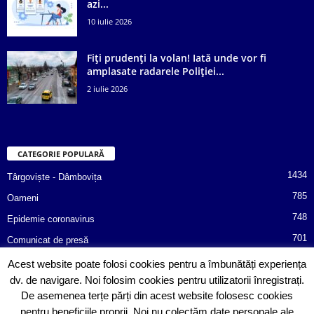
azi...
10 iulie 2026
Fiți prudenți la volan! Iată unde vor fi
amplasate radarele Poliției...
2 iulie 2026
CATEGORIE POPULARĂ
1434
Târgoviște - Dâmbovița
785
Oameni
748
Epidemie coronavirus
701
Comunicat de presă
487
Afaceri
Acest website poate folosi cookies pentru a îmbunătăți experiența
dv. de navigare. Noi folosim cookies pentru utilizatorii înregistrați.
366
Poliția informează!
De asemenea terțe părți din acest website folosesc cookies
352
Consiliul Județean Dâmbovița
pentru beneficiile proprii. Noi nu colectăm date personale ale