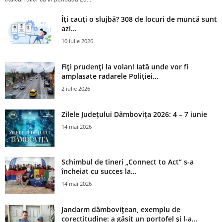
Îți cauți o slujbă? 308 de locuri de muncă sunt
azi...
10 iulie 2026
Fiți prudenți la volan! Iată unde vor fi
amplasate radarele Poliției...
2 iulie 2026
Zilele Județului Dâmbovița 2026: 4 – 7 iunie
14 mai 2026
Schimbul de tineri „Connect to Act” s-a
încheiat cu succes la...
14 mai 2026
Jandarm dâmbovițean, exemplu de
corectitudine: a găsit un portofel și l‑a...