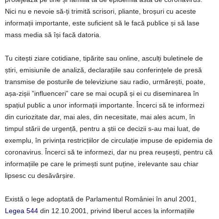
Nici nu e nevoie să-ți trimită scrisori, pliante, broșuri cu aceste
informații importante, este suficient să le facă publice și să lase
mass media să își facă datoria.
Tu citești ziare cotidiane, tipărite sau online, asculți buletinele de
știri, emisiunile de analiză, declarațiile sau conferințele de presă
transmise de posturile de televiziune sau radio, urmărești, poate,
așa-zișii ”influenceri” care se mai ocupă și ei cu diseminarea în
spațiul public a unor informații importante. Încerci să te informezi
din curiozitate dar, mai ales, din necesitate, mai ales acum, în
timpul stării de urgență, pentru a știi ce decizii s-au mai luat, de
exemplu, în privința restricțiilor de circulație impuse de epidemia de
coronavirus. Încerci să te informezi, dar nu prea reușești, pentru că
informațiile pe care le primești sunt puține, irelevante sau chiar
lipsesc cu desăvârșire.
Există o lege adoptată de Parlamentul României în anul 2001,
Legea 544
din 12.10.2001, privind liberul acces la informațiile