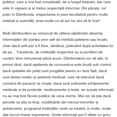
publice, care a mai fost completată, de-a lungul timpului, dar care
este în vigoare și ar trebui respectată întocmai. Din păcate, cel
puțin în Dâmbovița, respectarea ei pare facultativă pentru multe
instituții și autorități, prea multe ca să am loc aici să le înșir!
Mulți dâmbovițeni au remarcat de câteva săptămâni absența
informațiilor din partea unor șefi de instituții județene sau locale,
chiar dacă șefii par a fi bine, sănătoși, judecând după activitatea lor
de pe… Facebook, iar instituțiile respective au și purtători de
cuvânt, bine remunerați până acum. Dâmbovițenii vor să știe, în
primul rând, dacă epidemia de coronavirus este ținută sub control,
dacă spitalele din județ sunt pregătite pentru a-i face față, dacă
sunt destui medici și asistenți medicali, care să intervină dacă
numărul de pacienți va crește, dacă sunt suficiente echipamente
medicale și de protecție, medicamente și teste, iar aceste informații
nu au mai fost făcute publice de ceva vreme. Mai vor să știe dacă
pensiile se dau la timp, modificările din mersul trenurilor și
autobuzelor, programul instituțiilor unde au treabă, și multe, multe
alte lucruri foarte importante. Unele informații pot fi aflate cu greu,