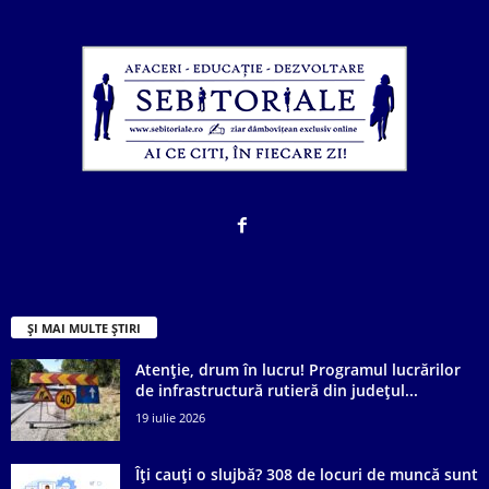
ȘI MAI MULTE ȘTIRI
Atenție, drum în lucru! Programul lucrărilor
de infrastructură rutieră din județul...
19 iulie 2026
Îți cauți o slujbă? 308 de locuri de muncă sunt