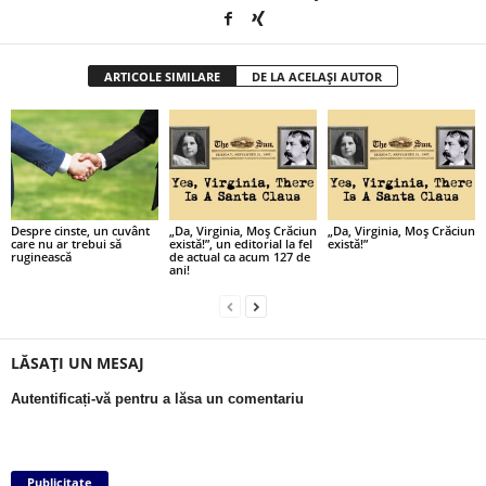
ARTICOLE SIMILARE
DE LA ACELAȘI AUTOR
Despre cinste, un cuvânt
„Da, Virginia, Moş Crăciun
„Da, Virginia, Moş Crăciun
care nu ar trebui să
există!”, un editorial la fel
există!”
ruginească
de actual ca acum 127 de
ani!
LĂSAȚI UN MESAJ
Autentificați-vă pentru a lăsa un comentariu
Publicitate