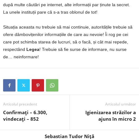
după multe căutări pe internet, alte informații par ținute la secret.
La unele instituții pare că s-a tras oblonul de tot!
Situația aceasta nu trebuie să mai continuie, autoritățile trebuie să
ofere dâmbovițenilor informațiile de care au nevoie! Îi rog pe cei
care pot schimba starea de lucruri, să o facă, și cât mai repede,
respectând
Legea
! Trebuie să fie surse de informare, nu surse
de… neinformare!
Articolul precedent
Articolul următor
Confirmați – 6.300,
Igienizarea străzilor a
vindecați – 852
ajuns în micro 2
Sebastian Tudor Niță