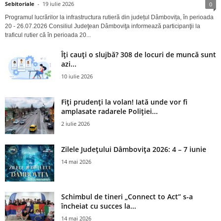
Sebitoriale
-
19 iulie 2026
0
Programul lucrărilor la infrastructura rutieră din județul Dâmbovița, în perioada
20 - 26.07.2026 Consiliul Judeţean Dâmboviţa informează participanţii la
traficul rutier că în perioada 20...
Îți cauți o slujbă? 308 de locuri de muncă sunt
azi...
10 iulie 2026
Fiți prudenți la volan! Iată unde vor fi
amplasate radarele Poliției...
2 iulie 2026
Zilele Județului Dâmbovița 2026: 4 – 7 iunie
14 mai 2026
Schimbul de tineri „Connect to Act” s-a
încheiat cu succes la...
14 mai 2026