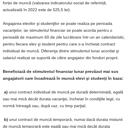
forței de muncă (valoarea indicatorului social de referință,
actualizată în 2022 este de 525,5 lei).
Angajarea elevilor şi studenţilor se poate realiza pe perioada
vacanţelor, iar stimulentul financiar se poate acorda pentru o
perioadă de maximum 60 de zile lucrătoare într-un an calendaristic,
pentru fiecare elev şi student pentru care s-a încheiat contract
individual de muncă. Diferenţa dintre stimulentul lunar acordat şi
salariul realizat se suportă de către angajator din fonduri proprii.
Beneficiază de stimulentul financiar lunar prevăzut mai sus
angajatorii care încadrează în muncă elevi şi studenţi în baza:
a)
unui contract individual de muncă pe durată determinată, egală
sau mai mică decât durata vacanţei, încheiat în condiţiile legii, cu
normă întreagă sau, după caz, cu timp parţial;
b)
unui contract de muncă temporară, numai dacă durata misiunii
de muncă temporară este egală sau mai mică decât durata