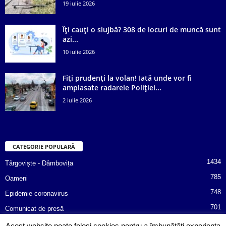
19 iulie 2026
Îți cauți o slujbă? 308 de locuri de muncă sunt
azi...
10 iulie 2026
Fiți prudenți la volan! Iată unde vor fi
amplasate radarele Poliției...
2 iulie 2026
CATEGORIE POPULARĂ
1434
Târgoviște - Dâmbovița
785
Oameni
748
Epidemie coronavirus
701
Comunicat de presă
487
Afaceri
Acest website poate folosi cookies pentru a îmbunătăți experiența