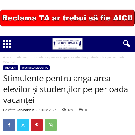
Acasă
Afaceri
Stimulente pentru angajarea elevilor şi studenţilor pe perioada
vacanţei
AFACERI
AJOFM DÂMBOVIȚA
Stimulente pentru angajarea
elevilor şi studenţilor pe perioada
vacanţei
De către
Sebitoriale
-
8 iulie 2022
189
0