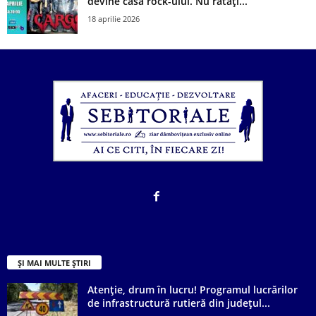
devine casa rock-ului. Nu ratați...
18 aprilie 2026
ȘI MAI MULTE ȘTIRI
Atenție, drum în lucru! Programul lucrărilor
de infrastructură rutieră din județul...