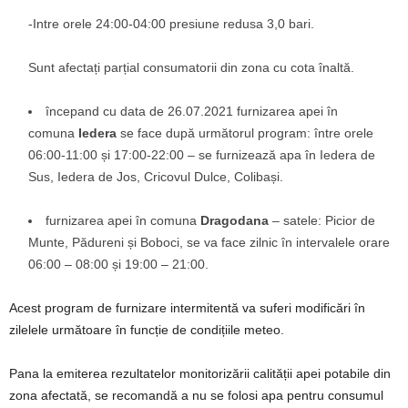
-Intre orele 24:00-04:00 presiune redusa 3,0 bari.
Sunt afectați parțial consumatorii din zona cu cota înaltă.
începand cu data de 26.07.2021 furnizarea apei în
comuna
Iedera
se face după următorul program: între orele
06:00-11:00 și 17:00-22:00 – se furnizează apa în Iedera de
Sus, Iedera de Jos, Cricovul Dulce, Colibași.
furnizarea apei în comuna
Dragodana
– satele: Picior de
Munte, Pădureni și Boboci, se va face zilnic în intervalele orare
06:00 – 08:00 și 19:00 – 21:00.
Acest program de furnizare intermitentă va suferi modificări în
zilelele următoare în funcție de condițiile meteo.
Pana la emiterea rezultatelor monitorizării calității apei potabile din
zona afectată, se recomandă a nu se folosi apa pentru consumul