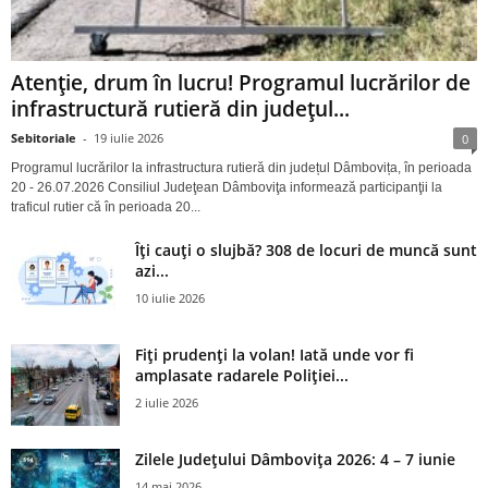
Atenție, drum în lucru! Programul lucrărilor de
infrastructură rutieră din județul...
Sebitoriale
-
19 iulie 2026
0
Programul lucrărilor la infrastructura rutieră din județul Dâmbovița, în perioada
20 - 26.07.2026 Consiliul Judeţean Dâmboviţa informează participanţii la
traficul rutier că în perioada 20...
Îți cauți o slujbă? 308 de locuri de muncă sunt
azi...
10 iulie 2026
Fiți prudenți la volan! Iată unde vor fi
amplasate radarele Poliției...
2 iulie 2026
Zilele Județului Dâmbovița 2026: 4 – 7 iunie
14 mai 2026