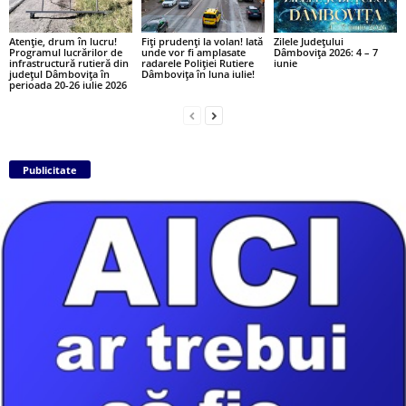
Atenție, drum în lucru!
Fiți prudenți la volan! Iată
Zilele Județului
Programul lucrărilor de
unde vor fi amplasate
Dâmbovița 2026: 4 – 7
infrastructură rutieră din
radarele Poliției Rutiere
iunie
județul Dâmbovița în
Dâmbovița în luna iulie!
perioada 20-26 iulie 2026
Publicitate