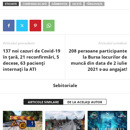
ETICHETE
COMPANIA DE APĂ
DÂMBOVIȚA
SECETĂ
TÂRGOVIȘTE
Articolul precedent
Articolul următor
137 noi cazuri de Covid-19
208 persoane participante
în țară, 21 reconfirmări, 5
la Bursa locurilor de
decese, 63 pacienți
muncă din data de 2 iulie
internați la ATI
2021 s-au angajat!
Sebitoriale
ARTICOLE SIMILARE
DE LA ACELAȘI AUTOR