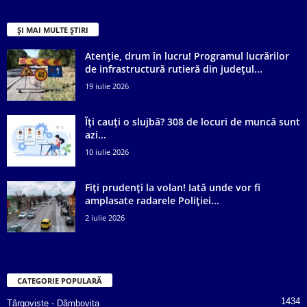
ȘI MAI MULTE ȘTIRI
Atenție, drum în lucru! Programul lucrărilor
de infrastructură rutieră din județul...
19 iulie 2026
Îți cauți o slujbă? 308 de locuri de muncă sunt
azi...
10 iulie 2026
Fiți prudenți la volan! Iată unde vor fi
amplasate radarele Poliției...
2 iulie 2026
CATEGORIE POPULARĂ
1434
Târgoviște - Dâmbovița