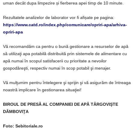
uman decât dupa limpezire și fierberea apei timp de 10 minute.
Rezultatele analizelor de laborator vor fi afișate pe pagina:
https://www.catd.ro/index.php/comunicare/opriri-apa/arhiva-
opriri-apa
Vă recomandăm ca pentru o bună gestionare a resurselor de apă
să utilizaţi apa potabilă distribuită prin sistemele de alimentare cu
apă numai în scopul satisfacerii cu prioritate a nevoilor
gospodăreşti, respectiv numai în scop potabil şi menajer.
Vă mulţumim pentru întelegere şi sprijin şi vă asigurăm de întreaga
noastră implicare în gestionarea situaţiei!
BIROUL DE PRESĂ AL COMPANIEI DE APĂ TÂRGOVIŞTE
DÂMBOVIŢA
Foto: Sebitoriale.ro