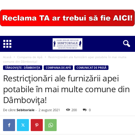
Acasă
Compania de Apă
Restricționări ale furnizării apei potabile în mai multe
comune din Dâmbovița!
TÂRGOVIȘTE - DÂMBOVIȚA
COMPANIA DE APĂ
COMUNICAT DE PRESĂ
Restricționări ale furnizării apei
potabile în mai multe comune din
Dâmbovița!
De către
Sebitoriale
-
2 august 2021
200
0