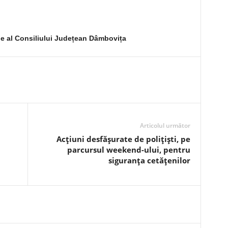
ne al Consiliului Județean Dâmbovița
Articolul următor
Acțiuni desfășurate de polițiști, pe
parcursul weekend-ului, pentru
siguranța cetățenilor