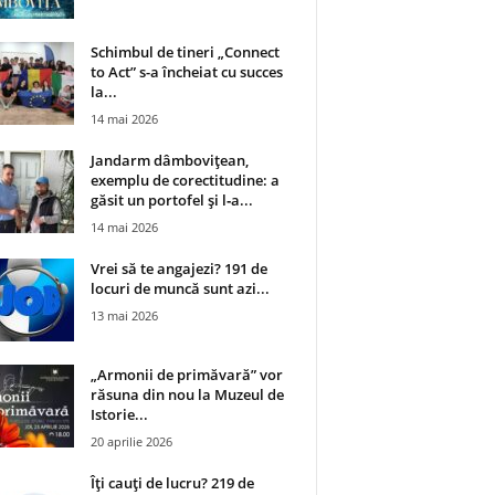
Schimbul de tineri „Connect
to Act” s-a încheiat cu succes
la...
14 mai 2026
Jandarm dâmbovițean,
exemplu de corectitudine: a
găsit un portofel și l‑a...
14 mai 2026
Vrei să te angajezi? 191 de
locuri de muncă sunt azi...
13 mai 2026
„Armonii de primăvară” vor
răsuna din nou la Muzeul de
Istorie...
20 aprilie 2026
Îți cauți de lucru? 219 de