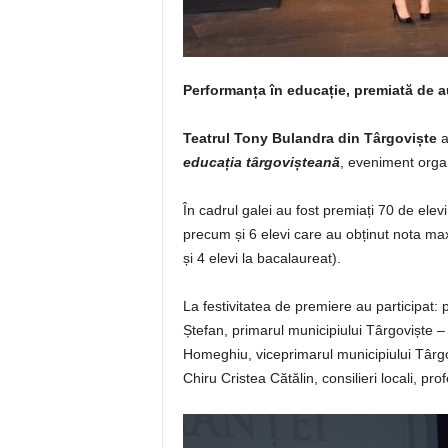
Performanța în educație, premiată de au
Teatrul Tony Bulandra din Târgoviște
a
educația târgovișteană
, eveniment orga
În cadrul galei au fost premiați 70 de elevi
precum și 6 elevi care au obținut nota ma
și 4 elevi la bacalaureat).
La festivitatea de premiere au participat:
Ștefan, primarul municipiului Târgoviște –
Homeghiu, viceprimarul municipiului Târgov
Chiru Cristea Cătălin, consilieri locali, pro