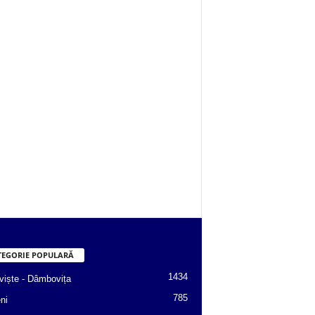
TEGORIE POPULARĂ
1434
viște - Dâmbovița
785
ni