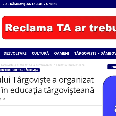
 – ZIAR DÂMBOVIȚEAN EXCLUSIV ONLINE
DEZVOLTARE
CULTURĂ
OAMENI
TÂRGOVIȘTE – DÂMBOV
 Târgoviște a organizat Gala performanței în educația târgovișteană
Pub
ONSILIUL JUDEȚEAN DÂMBOVIȚA
lui Târgoviște a organizat
în educația târgovișteană
0