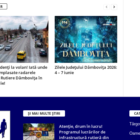
OR
udenți la volan! Iată unde
Zilele Județului Dâmbovița 2026:
amplasate radarele
4 – 7 iunie
i Rutiere Dâmbovița în
ie!
ȘI MAI MULTE ȘTIRI
CA
Târgo
Atenție, drum în lucru!
Programul lucrărilor de
Oame
infrastructură rutieră din