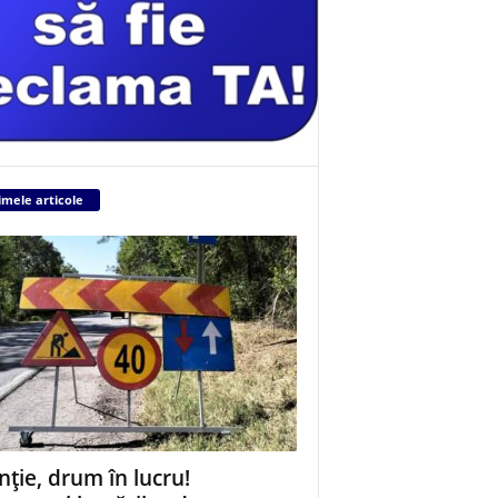
imele articole
nție, drum în lucru!