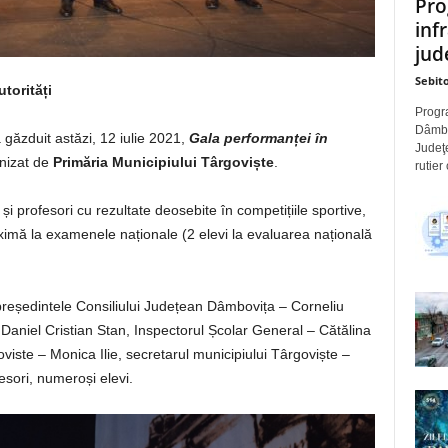
Pro
inf
jude
Sebito
torități
Progra
Dâmbov
 găzduit astăzi, 12 iulie 2021,
Gala performanței în
Judeţe
nizat de
Primăria Municipiului Târgoviște
.
rutier
 și profesori cu rezultate deosebite în competițiile sportive,
ximă la examenele naționale (2 elevi la evaluarea națională
 președintele Consiliului Județean Dâmbovița – Corneliu
 Daniel Cristian Stan, Inspectorul Școlar General – Cătălina
iste – Monica Ilie, secretarul municipiului Târgoviște –
fesori, numeroși elevi.