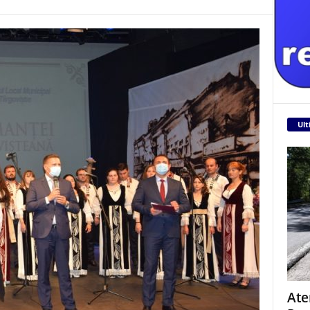
Ult
Ate