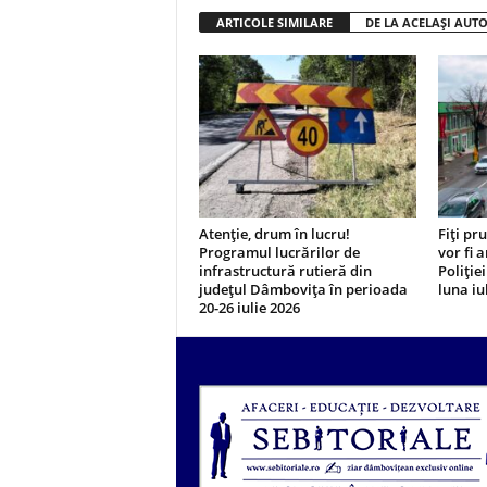
ARTICOLE SIMILARE
DE LA ACELAȘI AUT
Atenție, drum în lucru!
Fiți pr
Programul lucrărilor de
vor fi 
infrastructură rutieră din
Poliție
județul Dâmbovița în perioada
luna iul
20-26 iulie 2026