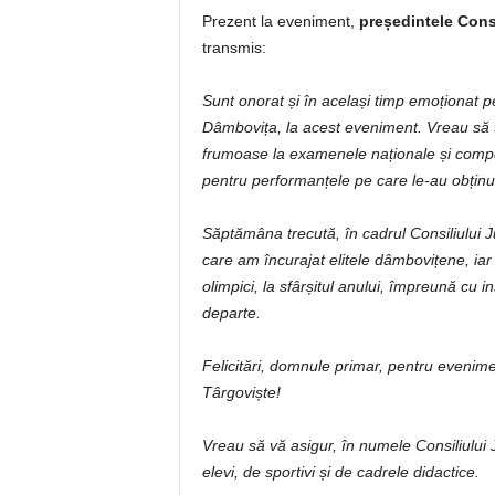
Prezent la eveniment,
președintele Cons
transmis:
Sunt onorat și în același timp emoționat 
Dâmbovița, la acest eveniment. Vreau să tr
frumoase la examenele naționale și competiț
pentru performanțele pe care le-au obținu
Săptămâna trecută, în cadrul Consiliului 
care am încurajat elitele dâmbovițene, iar
olimpici, la sfârșitul anului, împreună cu 
departe.
Felicitări, domnule primar, pentru evenimen
Târgoviște!
Vreau să vă asigur, î
n numele Consiliului 
elevi, de sportivi și de cadrele didactice.