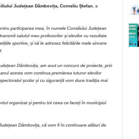
iliului Județean Dâmbovița, Corneliu Ștefan
, a
pentru participarea mea, în numele Consiliului Județean
ansmit salutul meu profesorilor și elevilor cu rezultate
iile sportive, și să le adresez felicitările mele sincere
t.
Județean Dâmbovița, am avut un concurs de proiecte, prin
 anul acesta vom continua premierea tuturor elevilor
inspectoratul școlar și cu siguranță vom duce tradiția mai
tul organizat și pentru tot ceea ce faceți în municipiul
Județean Dâmbovița, că vom fi în continuare alături de