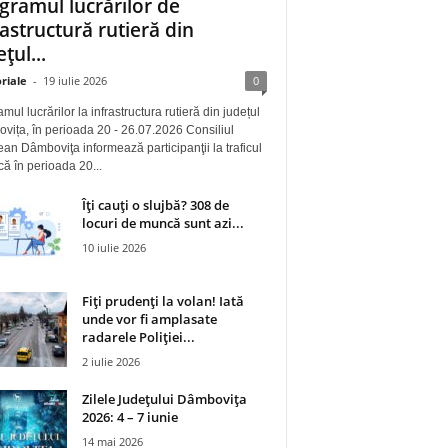
gramul lucrărilor de
rastructură rutieră din
țul...
riale
-
19 iulie 2026
0
mul lucrărilor la infrastructura rutieră din județul
ița, în perioada 20 - 26.07.2026 Consiliul
an Dâmboviţa informează participanţii la traficul
 că în perioada 20...
Îți cauți o slujbă? 308 de
locuri de muncă sunt azi...
10 iulie 2026
Fiți prudenți la volan! Iată
unde vor fi amplasate
radarele Poliției...
2 iulie 2026
Zilele Județului Dâmbovița
2026: 4 – 7 iunie
14 mai 2026