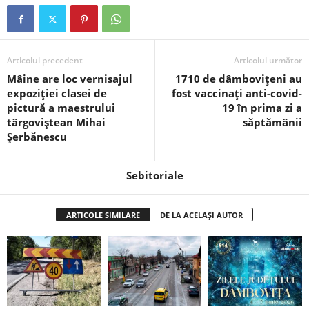
Articolul precedent
Articolul următor
Mâine are loc vernisajul
1710 de dâmbovițeni au
expoziției clasei de
fost vaccinați anti-covid-
pictură a maestrului
19 în prima zi a
târgoviștean Mihai
săptămânii
Șerbănescu
Sebitoriale
ARTICOLE SIMILARE
DE LA ACELAȘI AUTOR