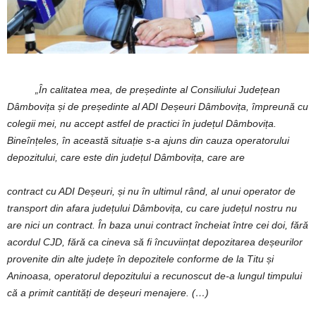
„În calitatea mea, de președinte al Consiliului Județean
Dâmbovița și de președinte al ADI Deșeuri Dâmbovița, împreună cu
colegii mei, nu accept astfel de practici în județul Dâmbovița.
Bineînțeles, în această situație s-a ajuns din cauza operatorului
depozitului, care este din județul Dâmbovița, care are
contract cu ADI Deșeuri, și nu în ultimul rând, al unui operator de
transport din afara județului Dâmbovița, cu care județul nostru nu
are nici un contract. În baza unui contract încheiat între cei doi, fără
acordul CJD, fără ca cineva să fi încuviințat depozitarea deșeurilor
provenite din alte județe în depozitele conforme de la Titu și
Aninoasa, operatorul depozitului a recunoscut de-a lungul timpului
că a primit cantități de deșeuri menajere. (…)