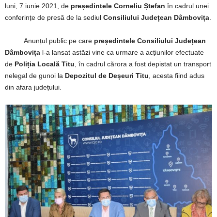
luni, 7 iunie 2021, de
președintele Corneliu Ștefan
în cadrul unei
conferințe de presă de la sediul
Consiliului Județean Dâmbovița
.
Anunțul public pe care
președintele Consiliului Județean
Dâmbovița
l-a lansat astăzi vine ca urmare a acțiunilor efectuate
de
Poliția Locală Titu
, în cadrul cărora a fost depistat un transport
nelegal de gunoi la
Depozitul de Deșeuri Titu
, acesta fiind adus
din afara județului.