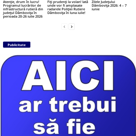
Atenție, drum în lucru!
Fiți prudenți la volan! Iată
Zilele Județului
Programul lucrărilor de
unde vor fi amplasate
Dâmbovița 2026: 4 – 7
infrastructură rutieră din
radarele Poliției Rutiere
iunie
județul Dâmbovița în
Dâmbovița în luna iulie!
perioada 20-26 iulie 2026
Publicitate