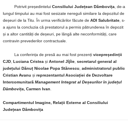
Potrivit președintelui
Consiliului Județean Dâmbovița
, de-a
lungul timpului au mai fost sesizate nereguli similare la depozitul de
deșeuri de la Titu. În urma verificărilor făcute de
ADI Salubritate
, s-
a ajuns la concluzia că prestatorul a permis pătrunderea în depozit
și a altor cantități de deșeuri, pe lângă alte neconformități, care
contravin prevederilor contractuale.
La conferința de presă au mai fost prezenți
vicepreședinții
CJD
,
Luciana Cristea
și
Antonel Jîjîie
,
secretarul general al
județului Dănuț Nicolae Popa Stănescu
,
administratorul public
Cristian Avanu
și
reprezentantul Asociației de Dezvoltare
Intercomunitară
Management Integrat al Deșeurilor în județul
Dâmbovița
, Carmen Ivan
.
Compartimentul Imagine, Relații Externe al Consiliului
Județean Dâmbovița