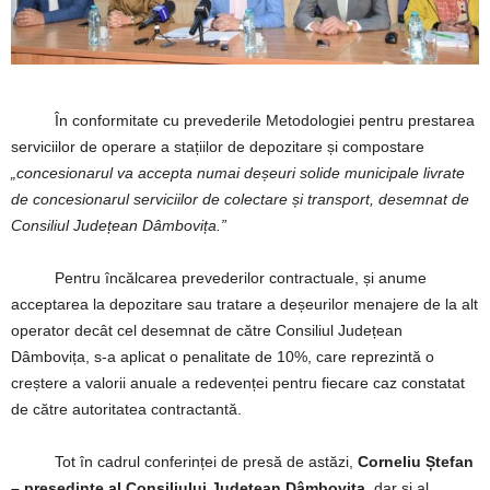
În conformitate cu prevederile Metodologiei pentru prestarea
serviciilor de operare a stațiilor de depozitare și compostare
„concesionarul va accepta numai deșeuri solide municipale livrate
de concesionarul serviciilor de colectare și transport, desemnat de
Consiliul Județean Dâmbovița.”
Pentru încălcarea prevederilor contractuale, și anume
acceptarea la depozitare sau tratare a deșeurilor menajere de la alt
operator decât cel desemnat de către Consiliul Județean
Dâmbovița, s-a aplicat o penalitate de 10%, care reprezintă o
creștere a valorii anuale a redevenței pentru fiecare caz constatat
de către autoritatea contractantă.
Tot în cadrul conferinței de presă de astăzi,
Corneliu Ștefan
– președinte al Consiliului Județean Dâmbovița
, dar și al