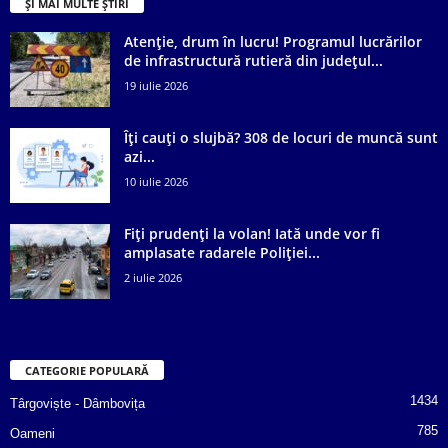
ȘI MAI MULTE ȘTIRI
Atenție, drum în lucru! Programul lucrărilor
de infrastructură rutieră din județul...
19 iulie 2026
Îți cauți o slujbă? 308 de locuri de muncă sunt
azi...
10 iulie 2026
Fiți prudenți la volan! Iată unde vor fi
amplasate radarele Poliției...
2 iulie 2026
CATEGORIE POPULARĂ
1434
Târgoviște - Dâmbovița
785
Oameni