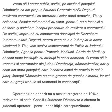
Vreau să-i anunț public, astăzi, pe locuitorii județului
Dâmbovița că am propus Adunării Generale a ADI Deșeuri
rezilierea contractului cu operatorul celor două depozite, Titu și
Aninoasa. Absolut toți membrii au votat „pentru”, nu a fost nici o
abținere și astfel am început procedura de reziliere a contractului.
De astăzi, împreună cu conducerea Asociației de Dezvoltare
Intercomunitară Deșeuri, pentru ceea ce s-a întâmplat în acest
weekend la Titu, vom sesiza Inspectoratul de Poliție al Județului
Dâmbovița, Agenția pentru Protecția Mediului, Garda de Mediu și
absolut toate instituțiile cu atribuții în acest domeniu. Și vreau să le
transmit și operatorilor din județul Dâmbovița, dâmbovițenilor, dar și
celor din afara județului, care încearcă astfel de practici la noi în
județ: Județul Dâmbovița nu este groapa de gunoi a nimănui, iar cei
care au greșit trebuie să răspundă în consecință”.
Operatorul de depozit nu a achitat creșterea de 10% a
redevenței și astfel Consiliul Județean Dâmbovița a chemat în
judecată operatorul pentru penalitățile corespunzătoare.