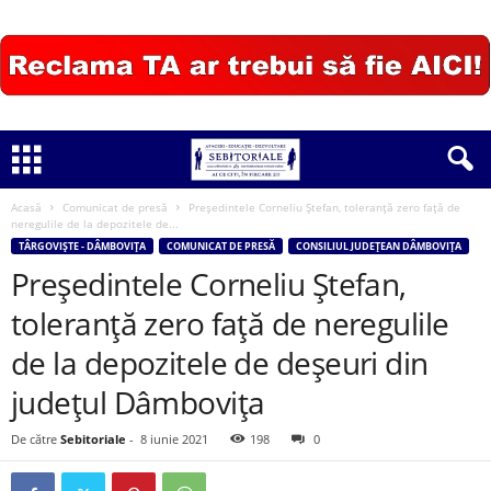
Acasă
Comunicat de presă
Președintele Corneliu Ștefan, toleranță zero față de
neregulile de la depozitele de...
TÂRGOVIȘTE - DÂMBOVIȚA
COMUNICAT DE PRESĂ
CONSILIUL JUDEȚEAN DÂMBOVIȚA
Președintele Corneliu Ștefan,
toleranță zero față de neregulile
de la depozitele de deșeuri din
județul Dâmbovița
De către
Sebitoriale
-
8 iunie 2021
198
0