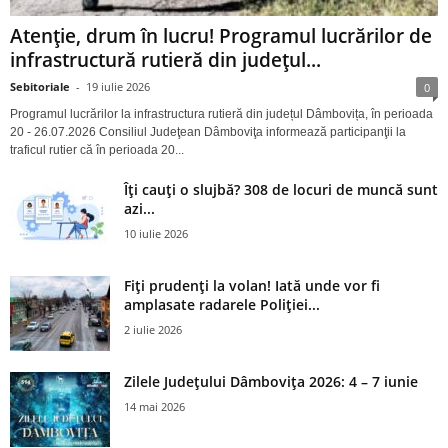
Atenție, drum în lucru! Programul lucrărilor de
infrastructură rutieră din județul...
Sebitoriale
-
19 iulie 2026
0
Programul lucrărilor la infrastructura rutieră din județul Dâmbovița, în perioada
20 - 26.07.2026 Consiliul Judeţean Dâmboviţa informează participanţii la
traficul rutier că în perioada 20...
Îți cauți o slujbă? 308 de locuri de muncă sunt
azi...
10 iulie 2026
Fiți prudenți la volan! Iată unde vor fi
amplasate radarele Poliției...
2 iulie 2026
Zilele Județului Dâmbovița 2026: 4 – 7 iunie
14 mai 2026