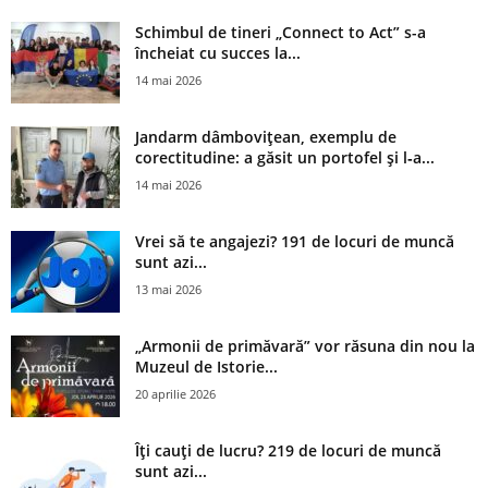
Schimbul de tineri „Connect to Act” s-a
încheiat cu succes la...
14 mai 2026
Jandarm dâmbovițean, exemplu de
corectitudine: a găsit un portofel și l‑a...
14 mai 2026
Vrei să te angajezi? 191 de locuri de muncă
sunt azi...
13 mai 2026
„Armonii de primăvară” vor răsuna din nou la
Muzeul de Istorie...
20 aprilie 2026
Îți cauți de lucru? 219 de locuri de muncă
sunt azi...