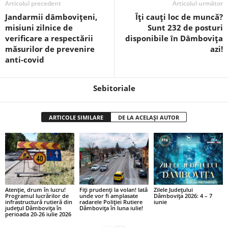
Articolul precedent
Articolul următor
Jandarmii dâmbovițeni,
Îți cauți loc de muncă?
misiuni zilnice de
Sunt 232 de posturi
verificare a respectării
disponibile în Dâmbovița
măsurilor de prevenire
azi!
anti-covid
Sebitoriale
ARTICOLE SIMILARE
DE LA ACELAȘI AUTOR
Atenție, drum în lucru!
Fiți prudenți la volan! Iată
Zilele Județului
Programul lucrărilor de
unde vor fi amplasate
Dâmbovița 2026: 4 – 7
infrastructură rutieră din
radarele Poliției Rutiere
iunie
județul Dâmbovița în
Dâmbovița în luna iulie!
perioada 20-26 iulie 2026