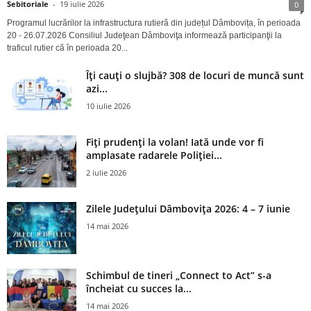
Sebitoriale
-
19 iulie 2026
0
Programul lucrărilor la infrastructura rutieră din județul Dâmbovița, în perioada
20 - 26.07.2026 Consiliul Judeţean Dâmboviţa informează participanţii la
traficul rutier că în perioada 20...
Îți cauți o slujbă? 308 de locuri de muncă sunt
azi...
10 iulie 2026
Fiți prudenți la volan! Iată unde vor fi
amplasate radarele Poliției...
2 iulie 2026
Zilele Județului Dâmbovița 2026: 4 – 7 iunie
14 mai 2026
Schimbul de tineri „Connect to Act” s-a
încheiat cu succes la...
14 mai 2026