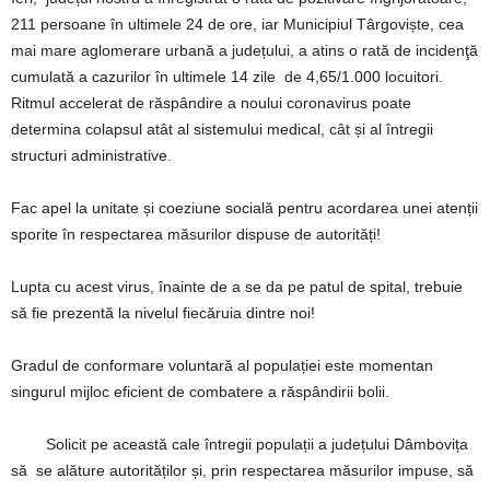
211 persoane în ultimele 24 de ore, iar Municipiul Târgoviște, cea
mai mare aglomerare urbană a județului, a atins o rată de incidenţă
cumulată a cazurilor în ultimele 14 zile de 4,65/1.000 locuitori.
Ritmul accelerat de răspândire a noului coronavirus poate
determina colapsul atât al sistemului medical, cât și al întregii
structuri administrative.
Fac apel la unitate și coeziune socială pentru acordarea unei atenții
sporite în respectarea măsurilor dispuse de autorități!
Lupta cu acest virus, înainte de a se da pe patul de spital, trebuie
să fie prezentă la nivelul fiecăruia dintre noi!
Gradul de conformare voluntară al populației este momentan
singurul mijloc eficient de combatere a răspândirii bolii.
Solicit pe această cale întregii populații a județului Dâmbovița
să se alăture autorităților și, prin respectarea măsurilor impuse, să