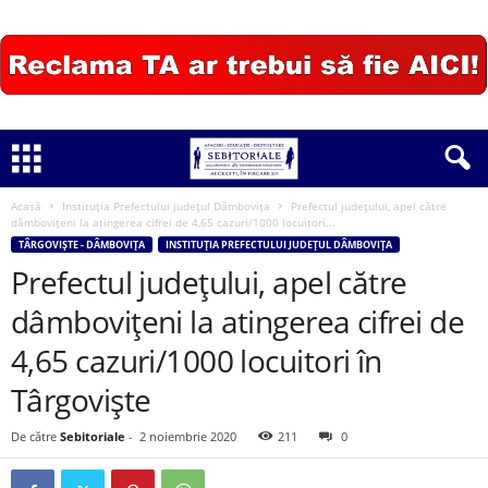
Acasă
Instituția Prefectului județul Dâmbovița
Prefectul județului, apel către
dâmbovițeni la atingerea cifrei de 4,65 cazuri/1000 locuitori...
TÂRGOVIȘTE - DÂMBOVIȚA
INSTITUȚIA PREFECTULUI JUDEȚUL DÂMBOVIȚA
Prefectul județului, apel către
dâmbovițeni la atingerea cifrei de
4,65 cazuri/1000 locuitori în
Târgoviște
De către
Sebitoriale
-
2 noiembrie 2020
211
0