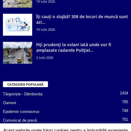
19 iulie 2026
Îți cauți o slujbă? 308 de locuri de muncă sunt
azi...
10 iulie 2026
Fiți prudenți la volan! Iată unde vor fi
amplasate radarele Poliției...
2 iulie 2026
CATEGORIE POPULARĂ
1434
Târgoviște - Dâmbovița
785
Oameni
748
Epidemie coronavirus
701
Comunicat de presă
487
Afaceri
Acest website poate folosi cookies pentru a îmbunătăți experiența