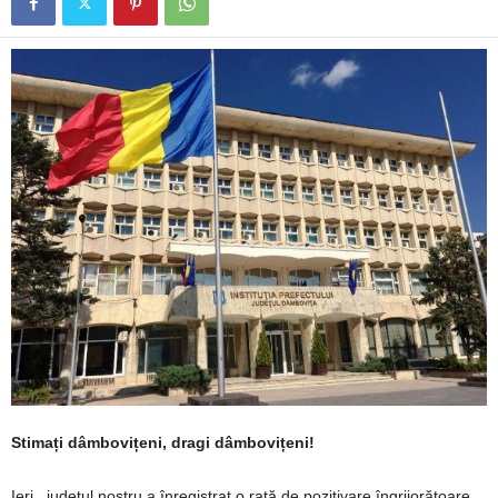
Stimați dâmbovițeni, dragi dâmbovițeni!
Ieri, județul nostru a înregistrat o rată de pozitivare îngrijorătoare,