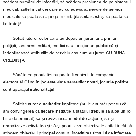
scădem numărul de infectări, să scădem presiunea de pe sistemul
medical, astfel încât cei care au cu adevărat nevoie de servicii
medicale să poată să ajungă în unitățile spitalicești și să poată să
fie tratați!
Solicit tuturor celor care au depus un juramânt: primari,
polițiști, jandarmi, militari, medici sau funcționari publici să-și
îndeplinească atribuțiile de serviciu așa cum au jurat: CU BUNĂ
CREDINȚĂ
Sănătatea populației nu poate fi vehicul de campanie
electorală! Când în joc este viața semenilor noștri, jocurile politice
sunt apanajul iraționalității!
Solicit tuturor autorităților implicate (nu le enumăr pentru că
am convingerea că fiecare instituție a statului trebuie să aibă un rol
bine determinat) să-și revizuiască modul de acțiune, să-și
reanalizeze activitatea și să-și prioritizeze obiectivele astfel încât să
atingem obiectivul principal comun: încetinirea ritmului de infectare