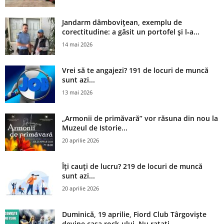
Jandarm dâmbovițean, exemplu de
corectitudine: a găsit un portofel și l‑a...
14 mai 2026
Vrei să te angajezi? 191 de locuri de muncă
sunt azi...
13 mai 2026
„Armonii de primăvară” vor răsuna din nou la
Muzeul de Istorie...
20 aprilie 2026
Îți cauți de lucru? 219 de locuri de muncă
sunt azi...
20 aprilie 2026
Duminică, 19 aprilie, Fiord Club Târgoviște
devine casa rock-ului. Nu ratați...