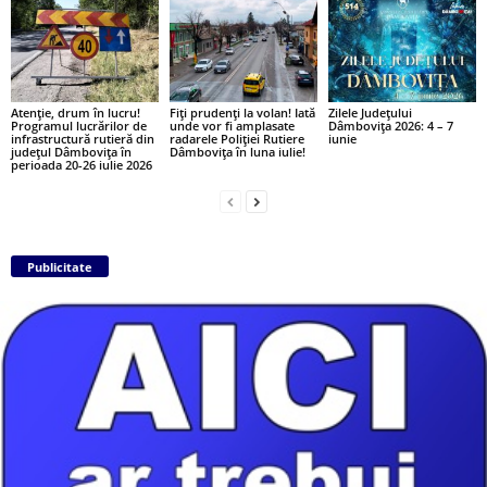
Atenție, drum în lucru!
Fiți prudenți la volan! Iată
Zilele Județului
Programul lucrărilor de
unde vor fi amplasate
Dâmbovița 2026: 4 – 7
infrastructură rutieră din
radarele Poliției Rutiere
iunie
județul Dâmbovița în
Dâmbovița în luna iulie!
perioada 20-26 iulie 2026
Publicitate