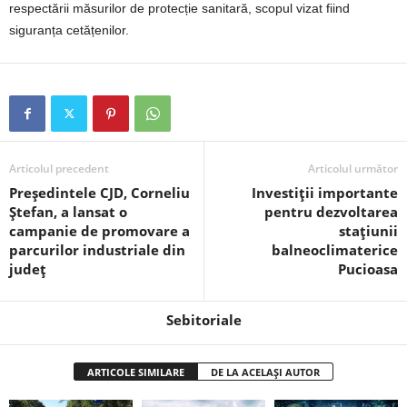
respectării măsurilor de protecție sanitară, scopul vizat fiind
siguranța cetățenilor.
Articolul precedent
Articolul următor
Președintele CJD, Corneliu
Investiții importante
Ștefan, a lansat o
pentru dezvoltarea
campanie de promovare a
stațiunii
parcurilor industriale din
balneoclimaterice
județ
Pucioasa
Sebitoriale
ARTICOLE SIMILARE
DE LA ACELAȘI AUTOR