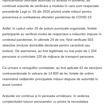
reprezentanții celorlalte autorități cu atribuții în domeniu, au
continuat acțiunile de verificare a modului în care sunt respectate
prevederile Legii nr. 55 din 2020 privind unele măsuri pentru
prevenirea și combaterea efectelor pandemiei de COVID-19.
Astfel, în cadrul celor 25 de acțiuni punctuale organizate, forțele
participante au verificat modul de respectare a măsurilor impuse în
contextul pandemiei, în ultimele 24 de ore, fiind verificate 503
obiective (inclusiv domiciliile declarate pentru carantină sau
izolare). De asemenea, au fost legitimate nu mai puțin de 1.204
persoane și controlate 120 de mijloace de transport persoane.
Ca urmare a neregulilor constatate, au fost aplicate 62 de sancțiuni
contravenționale în valoare de 14.800 de lei, forțele de ordine
reamintind cetățenilor principalele măsuri dispuse de autorități în
acest context.
Acțiunile vor continua și în perioada următoare, în vederea
conștientizării tuturor persoanelor cu privire la necesitatea