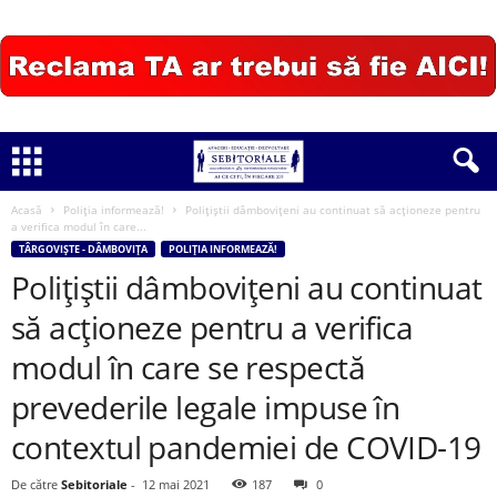
Acasă
Poliția informează!
Polițiștii dâmbovițeni au continuat să acționeze pentru
a verifica modul în care...
TÂRGOVIȘTE - DÂMBOVIȚA
POLIȚIA INFORMEAZĂ!
Polițiștii dâmbovițeni au continuat
să acționeze pentru a verifica
modul în care se respectă
prevederile legale impuse în
contextul pandemiei de COVID-19
De către
Sebitoriale
-
12 mai 2021
187
0