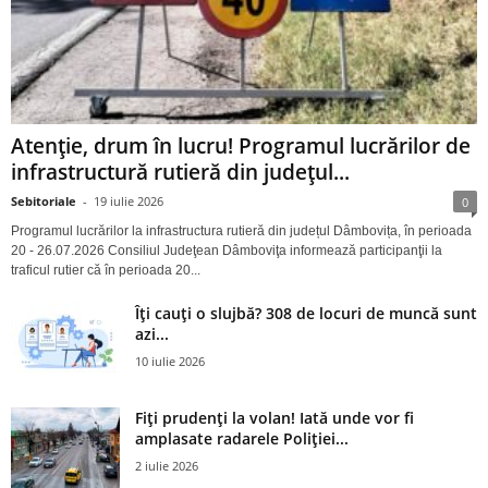
Atenție, drum în lucru! Programul lucrărilor de
infrastructură rutieră din județul...
Sebitoriale
-
19 iulie 2026
0
Programul lucrărilor la infrastructura rutieră din județul Dâmbovița, în perioada
20 - 26.07.2026 Consiliul Judeţean Dâmboviţa informează participanţii la
traficul rutier că în perioada 20...
Îți cauți o slujbă? 308 de locuri de muncă sunt
azi...
10 iulie 2026
Fiți prudenți la volan! Iată unde vor fi
amplasate radarele Poliției...
2 iulie 2026