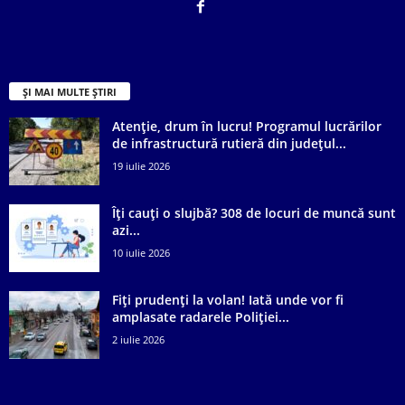
ȘI MAI MULTE ȘTIRI
Atenție, drum în lucru! Programul lucrărilor
de infrastructură rutieră din județul...
19 iulie 2026
Îți cauți o slujbă? 308 de locuri de muncă sunt
azi...
10 iulie 2026
Fiți prudenți la volan! Iată unde vor fi
amplasate radarele Poliției...
2 iulie 2026