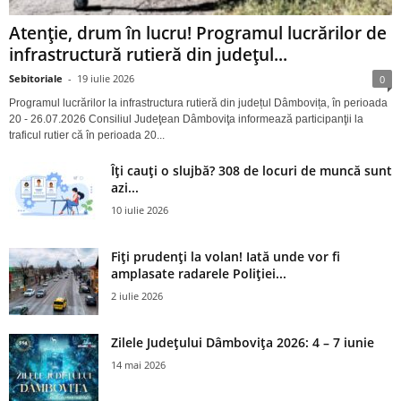
Atenție, drum în lucru! Programul lucrărilor de
infrastructură rutieră din județul...
Sebitoriale
-
19 iulie 2026
0
Programul lucrărilor la infrastructura rutieră din județul Dâmbovița, în perioada
20 - 26.07.2026 Consiliul Judeţean Dâmboviţa informează participanţii la
traficul rutier că în perioada 20...
Îți cauți o slujbă? 308 de locuri de muncă sunt
azi...
10 iulie 2026
Fiți prudenți la volan! Iată unde vor fi
amplasate radarele Poliției...
2 iulie 2026
Zilele Județului Dâmbovița 2026: 4 – 7 iunie
14 mai 2026