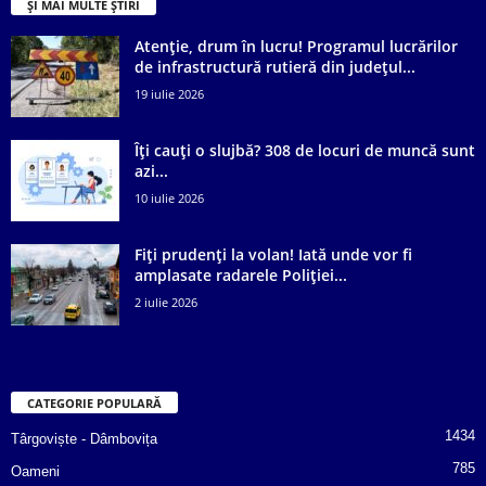
ȘI MAI MULTE ȘTIRI
Atenție, drum în lucru! Programul lucrărilor
de infrastructură rutieră din județul...
19 iulie 2026
Îți cauți o slujbă? 308 de locuri de muncă sunt
azi...
10 iulie 2026
Fiți prudenți la volan! Iată unde vor fi
amplasate radarele Poliției...
2 iulie 2026
CATEGORIE POPULARĂ
1434
Târgoviște - Dâmbovița
785
Oameni