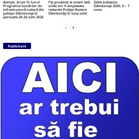
Atenție, drum în lucru!
Fiți prudenți la volan! Iată
Zilele Județului
Programul lucrărilor de
unde vor fi amplasate
Dâmbovița 2026: 4 – 7
infrastructură rutieră din
radarele Poliției Rutiere
iunie
județul Dâmbovița în
Dâmbovița în luna iulie!
perioada 20-26 iulie 2026
Publicitate