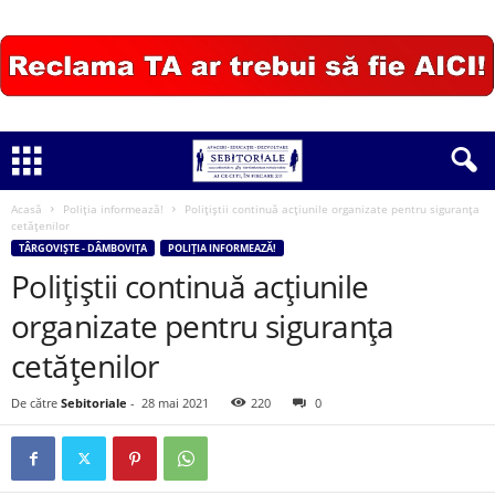
Acasă
Poliția informează!
Polițiștii continuă acțiunile organizate pentru siguranța
cetățenilor
TÂRGOVIȘTE - DÂMBOVIȚA
POLIȚIA INFORMEAZĂ!
Polițiștii continuă acțiunile
organizate pentru siguranța
cetățenilor
De către
Sebitoriale
-
28 mai 2021
220
0