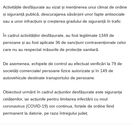
Activitățile desfășurate au vizat și menținerea unui climat de ordine
și siguranță publică, descurajarea săvârșirii unor fapte antisociale
sau a unor infracțiuni și creșterea gradului de siguranță în trafic.
În cadrul activităților desfășurate, au fost legitimate 1349 de
persoane și au fost aplicate 36 de sancțiuni contravenționale celor
care nu au respectat măsurile de protecție sanitară.
De asemenea, echipele de control au efectuat verificări la 79 de
societăți comerciale/ persoane fizice autorizate și în 149 de
autovehicule destinate transportului de persoane.
Obiectivul urmărit în cadrul acțiunilor desfășurate este siguranța
cetățenilor, iar acțiunile pentru limitarea infectării cu noul
coronavirus (COVID-19) vor continua, forțele de ordine fiind
permanent la datorie, pe raza întregului județ.