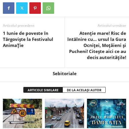
Articolul precedent
Articolul următor
1 Iunie de poveste în
Atenție mare! Risc de
Târgoviște la Festivalul
întâlnire cu… ursul la Gura
AnimaȚie
Ocniței, Moțăieni și
Pucheni! Citește aici ce au
decis autoritățile!
Sebitoriale
ARTICOLE SIMILARE
DE LA ACELAȘI AUTOR