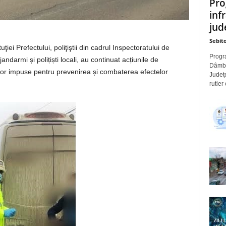
Pro
inf
jude
Sebito
uţiei Prefectului, poliţiştii din cadrul Inspectoratului de
Progra
darmi și polițiști locali, au continuat acțiunile de
Dâmbov
ilor impuse pentru prevenirea și combaterea efectelor
Judeţe
rutier