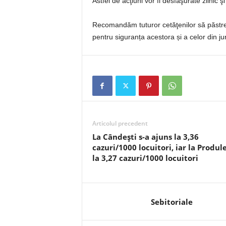
Astfel de acţiuni vor fi desfăşurate zilnic 
Recomandăm tuturor cetăţenilor să păstrez
pentru siguranța acestora și a celor din jur
Articolul precedent
La Cândești s-a ajuns la 3,36
cazuri/1000 locuitori, iar la Produle
la 3,27 cazuri/1000 locuitori
Sebitoriale