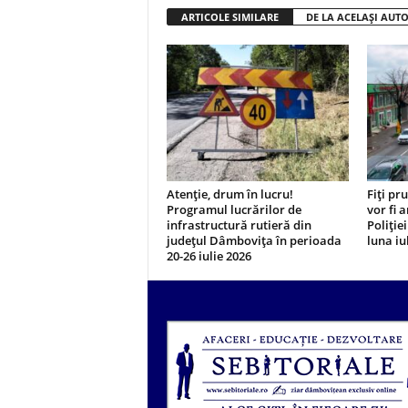
ARTICOLE SIMILARE
DE LA ACELAȘI AUT
Atenție, drum în lucru!
Fiți pr
Programul lucrărilor de
vor fi 
infrastructură rutieră din
Poliție
județul Dâmbovița în perioada
luna iul
20-26 iulie 2026