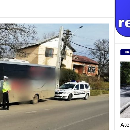
Ult
Ate