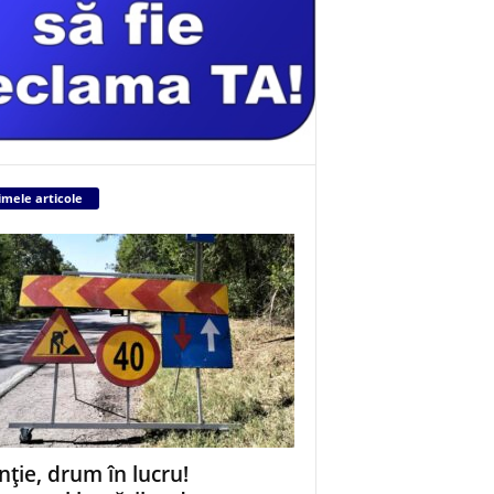
imele articole
nție, drum în lucru!