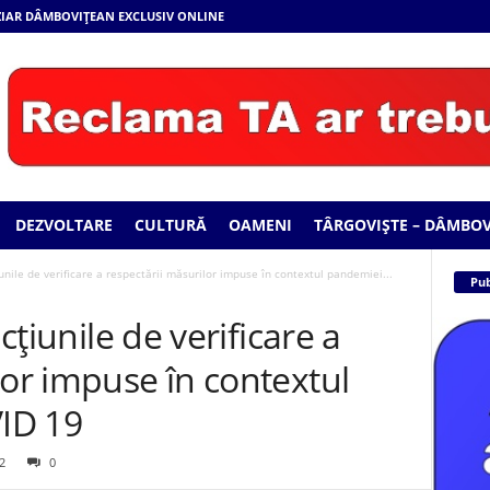
 ZIAR DÂMBOVIȚEAN EXCLUSIV ONLINE
DEZVOLTARE
CULTURĂ
OAMENI
TÂRGOVIȘTE – DÂMBOV
iunile de verificare a respectării măsurilor impuse în contextul pandemiei...
Pub
acţiunile de verificare a
lor impuse în contextul
ID 19
2
0