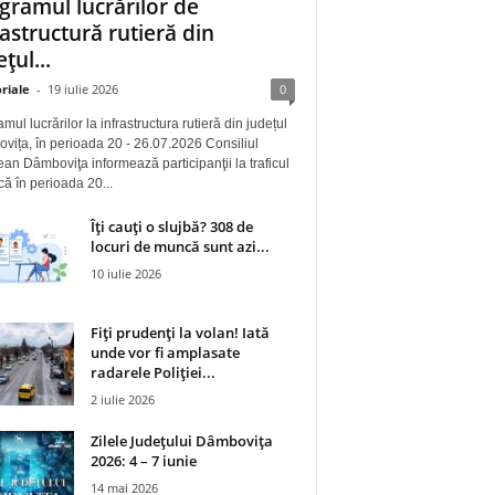
gramul lucrărilor de
rastructură rutieră din
țul...
riale
-
19 iulie 2026
0
mul lucrărilor la infrastructura rutieră din județul
ița, în perioada 20 - 26.07.2026 Consiliul
an Dâmboviţa informează participanţii la traficul
 că în perioada 20...
Îți cauți o slujbă? 308 de
locuri de muncă sunt azi...
10 iulie 2026
Fiți prudenți la volan! Iată
unde vor fi amplasate
radarele Poliției...
2 iulie 2026
Zilele Județului Dâmbovița
2026: 4 – 7 iunie
14 mai 2026