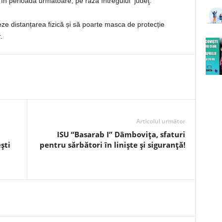
şi în perioada următoare, pe raza întregului judeţ.
e distanțarea fizică și să poarte masca de protecție
.
Articolul următor
ISU “Basarab I” Dâmboviţa, sfaturi
ști
pentru sărbători în liniște și siguranță!