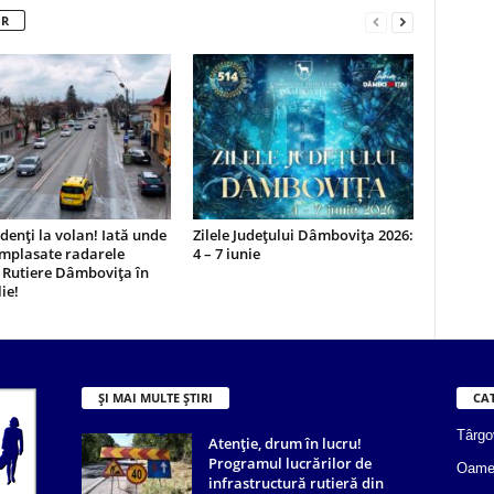
OR
udenți la volan! Iată unde
Zilele Județului Dâmbovița 2026:
amplasate radarele
4 – 7 iunie
i Rutiere Dâmbovița în
ie!
ȘI MAI MULTE ȘTIRI
CA
Târgo
Atenție, drum în lucru!
Programul lucrărilor de
Oame
infrastructură rutieră din