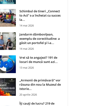
Schimbul de tineri „Connect
to Act” s-a încheiat cu succes
la...
14 mai 2026
Jandarm dâmbovițean,
exemplu de corectitudine: a
găsit un portofel și l‑a...
14 mai 2026
Vrei să te angajezi? 191 de
locuri de muncă sunt azi...
13 mai 2026
„Armonii de primăvară” vor
răsuna din nou la Muzeul de
Istorie...
20 aprilie 2026
Îți cauți de lucru? 219 de