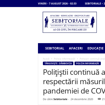
VINERI - 7 AUGUST 2026 - 02:33
SEBITORIALE –
S
e
b
i
t
o
r
i
SEBITORIAL
AFACERI
EDUCAȚIE
a
l
Acasă
Poliția informează!
Polițiștii continuă acţ
e
TÂRGOVIȘTE - DÂMBOVIȚA
POLIȚIA INFORMEAZĂ!
Polițiștii continuă 
respectării măsuri
pandemiei de COV
De către
Sebitoriale
-
24 decembrie 2020
21