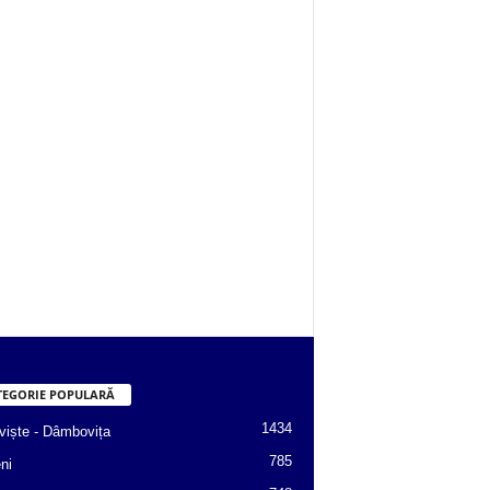
TEGORIE POPULARĂ
1434
viște - Dâmbovița
785
ni