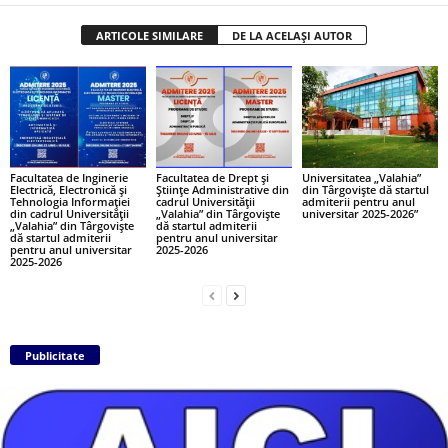
ARTICOLE SIMILARE
DE LA ACELAȘI AUTOR
Facultatea de Inginerie
Facultatea de Drept și
Universitatea „Valahia”
Electrică, Electronică și
Științe Administrative din
din Târgoviște dă startul
Tehnologia Informației
cadrul Universității
admiterii pentru anul
din cadrul Universității
„Valahia” din Târgoviște
universitar 2025-2026”
„Valahia” din Târgoviște
dă startul admiterii
dă startul admiterii
pentru anul universitar
pentru anul universitar
2025-2026
2025-2026
Publicitate