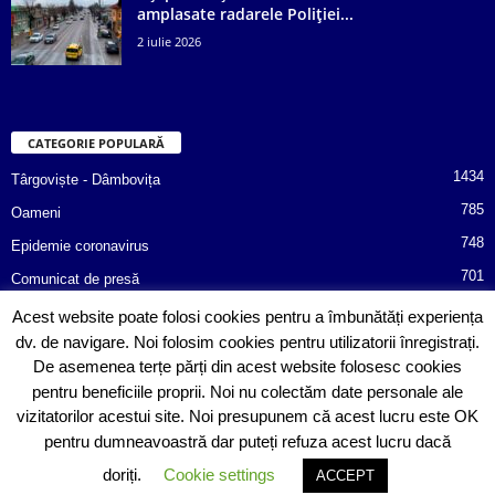
amplasate radarele Poliției...
2 iulie 2026
CATEGORIE POPULARĂ
1434
Târgoviște - Dâmbovița
785
Oameni
748
Epidemie coronavirus
701
Comunicat de presă
487
Afaceri
Acest website poate folosi cookies pentru a îmbunătăți experiența
dv. de navigare. Noi folosim cookies pentru utilizatorii înregistrați.
366
Poliția informează!
De asemenea terțe părți din acest website folosesc cookies
352
Consiliul Județean Dâmbovița
pentru beneficiile proprii. Noi nu colectăm date personale ale
vizitatorilor acestui site. Noi presupunem că acest lucru este OK
pentru dumneavoastră dar puteți refuza acest lucru dacă
doriți.
Cookie settings
ACCEPT
© Copyright 2020 Sebitoriale.ro. All rights reserved. Powered by
SinergoData
.