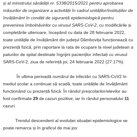
și al ministrului sănătății nr. 5338/2015/2021 pentru aprobarea
măsurilor de organizare a activității în cadrul unităților/instituțiilor de
învățământ în condiții de siguranță epidemiologică pentru
prevenirea îmbolnăvirilor cu virusul SARS-CoV-2
, cu modificările și
completările ulterioare, începând cu data de 28 februarie 2022,
toate unitățile de învățământ din județul Dâmbovița funcționează cu
prezență fizică, prin raportare la rata de ocupare la nivel județean a
paturilor de spital destinate îngrijirii pacienților infectați cu virusul
SARS-CoV-2, ziua de referință joi, 24 februarie 2022 (27.17%).
În ultima perioadă numărul de infectări cu SARS-CoV2 în
mediul școlar a continuat să scadă, toate unitățile de învățământ
funcționând cu prezență fizică. În rândul preșcolarilor/elevilor au
fost confirmate
29
de cazuri pozitive, iar în rândul personalului
11
cazuri.
Trendul descendent al evoluției situației epidemiologice se
poate remarca și în graficul de mai jos: