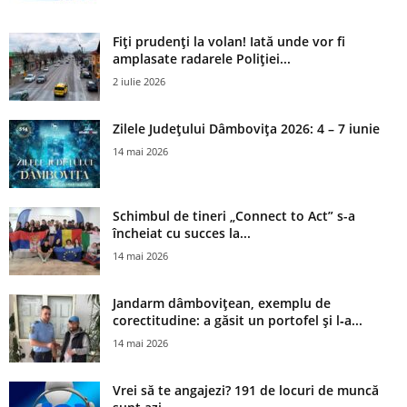
Fiți prudenți la volan! Iată unde vor fi
amplasate radarele Poliției...
2 iulie 2026
Zilele Județului Dâmbovița 2026: 4 – 7 iunie
14 mai 2026
Schimbul de tineri „Connect to Act” s-a
încheiat cu succes la...
14 mai 2026
Jandarm dâmbovițean, exemplu de
corectitudine: a găsit un portofel și l‑a...
14 mai 2026
Vrei să te angajezi? 191 de locuri de muncă