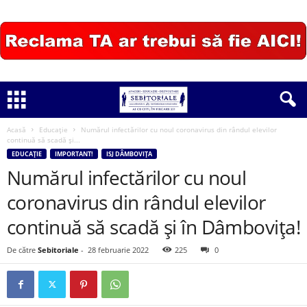
Acasă
Educație
Numărul infectărilor cu noul coronavirus din rândul elevilor
continuă să scadă și...
EDUCAȚIE
IMPORTANT!
ISJ DÂMBOVIȚA
Numărul infectărilor cu noul
coronavirus din rândul elevilor
continuă să scadă și în Dâmbovița!
De către
Sebitoriale
-
28 februarie 2022
225
0