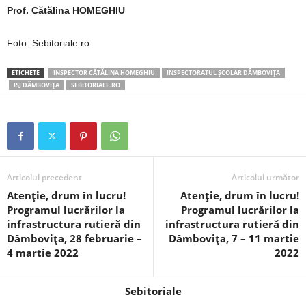
Prof. Cătălina HOMEGHIU
Foto: Sebitoriale.ro
ETICHETE
INSPECTOR CĂTĂLINA HOMEGHIU
INSPECTORATUL ȘCOLAR DÂMBOVIȚA
ISJ DÂMBOVIȚA
SEBITORIALE.RO
Articolul precedent
Articolul următor
Atenție, drum în lucru!
Atenție, drum în lucru!
Programul lucrărilor la
Programul lucrărilor la
infrastructura rutieră din
infrastructura rutieră din
Dâmbovița, 28 februarie –
Dâmbovița, 7 – 11 martie
4 martie 2022
2022
Sebitoriale