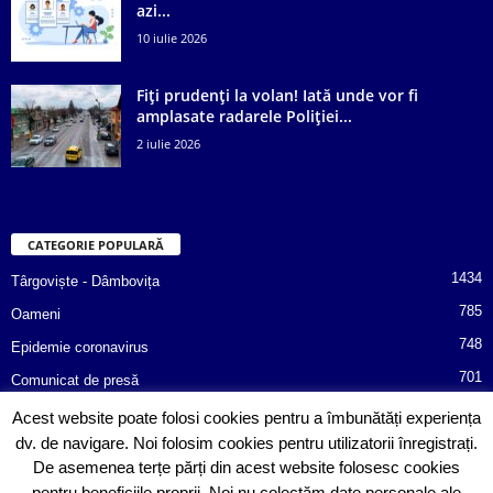
azi...
10 iulie 2026
Fiți prudenți la volan! Iată unde vor fi
amplasate radarele Poliției...
2 iulie 2026
CATEGORIE POPULARĂ
1434
Târgoviște - Dâmbovița
785
Oameni
748
Epidemie coronavirus
701
Comunicat de presă
487
Afaceri
Acest website poate folosi cookies pentru a îmbunătăți experiența
dv. de navigare. Noi folosim cookies pentru utilizatorii înregistrați.
366
Poliția informează!
De asemenea terțe părți din acest website folosesc cookies
352
Consiliul Județean Dâmbovița
pentru beneficiile proprii. Noi nu colectăm date personale ale