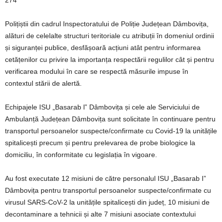
274
Polițiștii din cadrul Inspectoratului de Poliție Județean Dâmbovița,
alături de celelalte structuri teritoriale cu atribuții în domeniul ordinii
și siguranței publice, desfășoară acțiuni atât pentru informarea
cetățenilor cu privire la importanța respectării regulilor cât și pentru
verificarea modului în care se respectă măsurile impuse în
contextul stării de alertă.
Echipajele ISU „Basarab l” Dâmbovița și cele ale Serviciului de
Ambulanță Județean Dâmbovița sunt solicitate în continuare pentru
transportul persoanelor suspecte/confirmate cu Covid-19 la unitățile
spitalicești precum și pentru prelevarea de probe biologice la
domiciliu, în conformitate cu legislația în vigoare.
Au fost executate 12 misiuni de către personalul ISU „Basarab I”
Dâmbovița pentru transportul persoanelor suspecte/confirmate cu
virusul SARS-CoV-2 la unitățile spitalicești din județ, 10 misiuni de
decontaminare a tehnicii și alte 7 misiuni asociate contextului