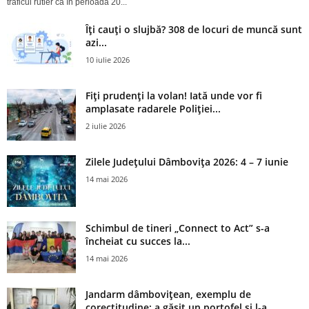
traficul rutier că în perioada 20...
Îți cauți o slujbă? 308 de locuri de muncă sunt
azi...
10 iulie 2026
Fiți prudenți la volan! Iată unde vor fi
amplasate radarele Poliției...
2 iulie 2026
Zilele Județului Dâmbovița 2026: 4 – 7 iunie
14 mai 2026
Schimbul de tineri „Connect to Act” s-a
încheiat cu succes la...
14 mai 2026
Jandarm dâmbovițean, exemplu de
corectitudine: a găsit un portofel și l‑a...