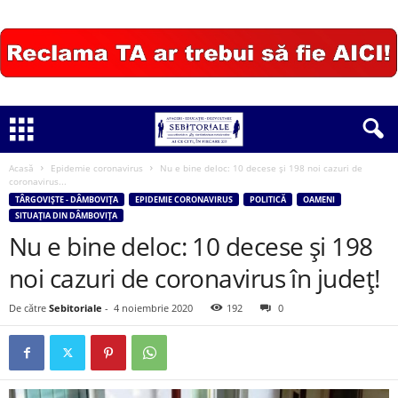
Acasă
Epidemie coronavirus
Nu e bine deloc: 10 decese și 198 noi cazuri de
coronavirus...
TÂRGOVIȘTE - DÂMBOVIȚA
EPIDEMIE CORONAVIRUS
POLITICĂ
OAMENI
SITUAȚIA DIN DÂMBOVIȚA
Nu e bine deloc: 10 decese și 198
noi cazuri de coronavirus în județ!
De către
Sebitoriale
-
4 noiembrie 2020
192
0