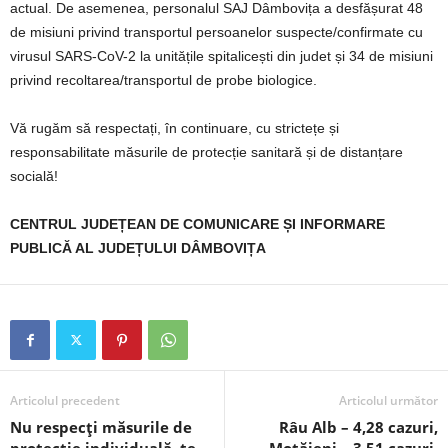
actual. De asemenea, personalul SAJ Dâmbovița a desfășurat 48
de misiuni privind transportul persoanelor suspecte/confirmate cu
virusul SARS-CoV-2 la unitățile spitalicești din judet și 34 de misiuni
privind recoltarea/transportul de probe biologice.
Vă rugăm să respectați, în continuare, cu strictețe și
responsabilitate măsurile de protecție sanitară și de distanțare
socială!
CENTRUL JUDEȚEAN DE COMUNICARE ȘI INFORMARE
PUBLICĂ AL JUDEȚULUI DÂMBOVIȚA
Articolul precedent
Articolul următor
Nu respecți măsurile de
Râu Alb – 4,28 cazuri,