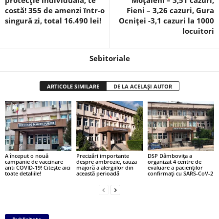
protecție individuală, te
Moțăieni – 3,51 cazuri,
costă! 355 de amenzi într-o
Fieni – 3,26 cazuri, Gura
singură zi, total 16.490 lei!
Ocniței -3,1 cazuri la 1000
locuitori
Sebitoriale
ARTICOLE SIMILARE
DE LA ACELAȘI AUTOR
A început o nouă
Precizări importante
DSP Dâmbovița a
campanie de vaccinare
despre ambrozie, cauza
organizat 4 centre de
anti COVID-19! Citește aici
majoră a alergiilor din
evaluare a pacienților
toate detaliile!
această perioadă
confirmați cu SARS-CoV-2