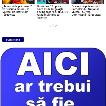
„Armonii de primăvară”
Duminică, 19 aprilie,
Descoperă patrimoniul
vor răsuna din nou la
Fiord Club Târgoviște
Complexului Național
Muzeul de Istorie din
devine casa rock-ului. Nu
Muzeal „Curtea
Târgoviște
ratați întâlnirea cu
Domnească” Târgoviște!
legenda!
Publicitate