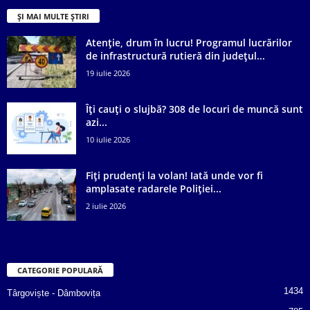
ȘI MAI MULTE ȘTIRI
Atenție, drum în lucru! Programul lucrărilor
de infrastructură rutieră din județul...
19 iulie 2026
Îți cauți o slujbă? 308 de locuri de muncă sunt
azi...
10 iulie 2026
Fiți prudenți la volan! Iată unde vor fi
amplasate radarele Poliției...
2 iulie 2026
CATEGORIE POPULARĂ
1434
Târgoviște - Dâmbovița