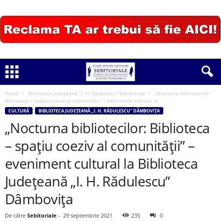
Acasă
Biblioteca Judeţeană „I. H. Rădulescu” Dâmboviţa
„Nocturna bibliotecilor:
Biblioteca – spaţiu coeziv al comunităţii” – eveniment cultural la...
CULTURĂ
BIBLIOTECA JUDEŢEANĂ „I. H. RĂDULESCU” DÂMBOVIŢA
„Nocturna bibliotecilor: Biblioteca
– spaţiu coeziv al comunităţii” –
eveniment cultural la Biblioteca
Judeţeană „I. H. Rădulescu”
Dâmboviţa
De către
Sebitoriale
-
29 septembrie 2021
235
0