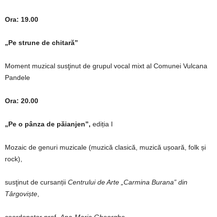
Ora: 19.00
„Pe strune de chitară”
Moment muzical susţinut de grupul vocal mixt al Comunei Vulcana
Pandele
Ora: 20.00
„Pe o pânza de păianjen”,
ediția I
Mozaic de genuri muzicale (muzică clasică, muzică ușoară, folk și
rock),
susţinut de cursanții
Centrului de Arte „Carmina Burana” din
Târgoviște
,
coordonator prof.
Ana-Maria Gheorghe