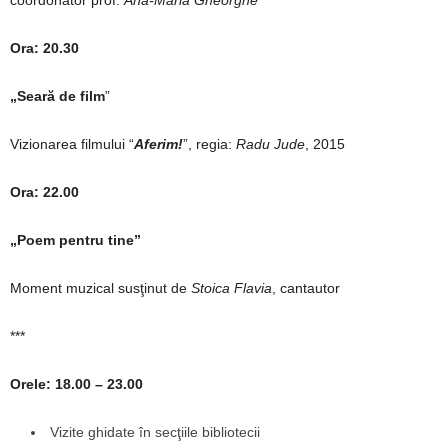
Ora: 20.30
„Seară de film
”
Vizionarea filmului “
Aferim!
”, regia:
Radu Jude
, 2015
Ora: 22.00
„Poem pentru tine”
Moment muzical susţinut de
Stoica Flavia
, cantautor
***
Orele
:
18.00 – 23.00
Vizite ghidate în secţiile bibliotecii