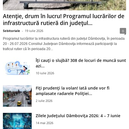
Atenție, drum în lucru! Programul lucrărilor de
infrastructură rutieră din județul...
Sebitoriale
-
19 iulie 2026
0
Programul lucrărilor la infrastructura rutieră din județul Dâmbovița, în perioada
20 - 26.07.2026 Consiliul Judeţean Dâmboviţa informează participanţii la
traficul rutier că în perioada 20...
Îți cauți o slujbă? 308 de locuri de muncă sunt
azi...
10 iulie 2026
Fiți prudenți la volan! Iată unde vor fi
amplasate radarele Poliției...
2 iulie 2026
Zilele Județului Dâmbovița 2026: 4 – 7 iunie
14 mai 2026